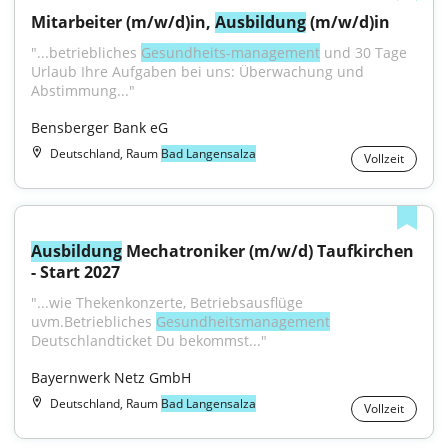
Mitarbeiter (m/w/d)in, 
Ausbildung
 (m/w/d)in
"...betriebliches 
Gesundheits-management
 und 30 Tage 
Urlaub Ihre Aufgaben bei uns: Überwachung und 
Abstimmung..."
Bensberger Bank eG
Deutschland, Raum
Bad Langensalza
Vollzeit
Ausbildung
 Mechatroniker (m/w/d) Taufkirchen 
- Start 2027
"...wie Thekenkonzerte, Betriebsausflüge 
uvm.Betriebliches 
Gesundheitsmanagement
Deutschlandticket Du bekommst..."
Bayernwerk Netz GmbH
Deutschland, Raum
Bad Langensalza
Vollzeit