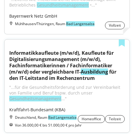
Betriebliches 
Gesundheitsmanagement
 •..."
Bayernwerk Netz GmbH
Mühlhausen/Thüringen, Raum
Bad Langensalza
Vollzeit
Informatik­kaufleute (m/w/d), Kaufleute für 
Digitalisierungs­management (m/w/d), 
Fachinformatikerinnen / Fachinformatiker 
(m/w/d) oder vergleichbare IT-
Ausbildung
 für 
den IT-Leitstand im Rechenzentrum
"...für die Gesundheitsförderung und zur Vereinbarkeit 
von Familie und Beruf bspw. durch unser 
Gesundheitsmanagement
..."
Kraftfahrt-Bundesamt (KBA)
Deutschland, Raum
Bad Langensalza
Homeoffice
Teilzeit
Von 36.000,00 € bis 51.000,00 € pro Jahr