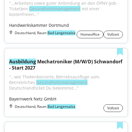
"...Arbeiten) sowie guter Anbindung an den ÖPNV (Job-
Ticket)ein 
Gesundheitsmanagement
 mit einer 
kostenfreien..."
Handwerkskammer Dortmund
Deutschland, Raum
Bad Langensalza
Homeoffice
Vollzeit
Ausbildung
 Mechatroniker (M/W/D) Schwandorf 
- Start 2027
"...wie Thekenkonzerte, Betriebsausflüge uvm. 
Betriebliches 
Gesundheitsmanagement
Deutschlandticket Du bekommst..."
Bayernwerk Netz GmbH
Deutschland, Raum
Bad Langensalza
Vollzeit