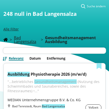
Suche ändern
248
null in Bad Langensalza
Alle Filter
Bad
Gesundheitsmanagement
>
>
Langensalza
Ausbildung
Relevanz
Datum
Entfernung
Ausbildung
 Physiotherapie 2026 (m/w/d)
"...betriebliches 
Gesundheitsmanagement
 (Nutzung des 
Schwimmbades und Saunabereiches, sowie des 
Fitnessraumes) •..."
MEDIAN Unternehmensgruppe B.V. & Co. KG
Bad Tennstedt, Raum
Bad Langensalza
Vollzeit