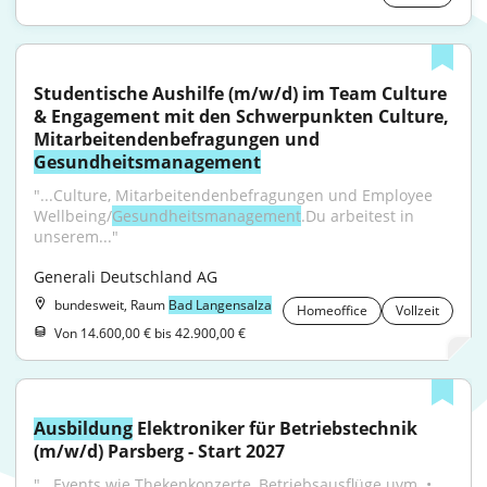
Studentische Aushilfe (m/w/d) im Team Culture 
& Engagement mit den Schwerpunkten Culture, 
Mitarbeitendenbefragungen und 
Gesundheitsmanagement
"...Culture, Mitarbeitendenbefragungen und Employee 
Wellbeing/
Gesundheitsmanagement
.Du arbeitest in 
unserem..."
Generali Deutschland AG
bundesweit, Raum
Bad Langensalza
Homeoffice
Vollzeit
Von 14.600,00 € bis 42.900,00 €
Ausbildung
 Elektroniker für Betriebstechnik 
(m/w/d) Parsberg - Start 2027
"...Events wie Thekenkonzerte, Betriebsausflüge uvm. • 