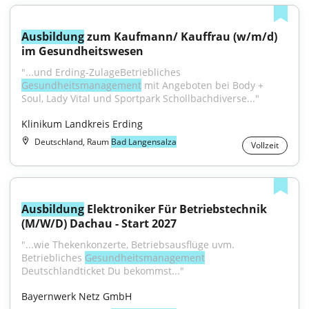
Ausbildung
 zum Kaufmann/ Kauffrau (w/m/d) 
im Gesundheitswesen
"...und Erding-ZulageBetriebliches 
Gesundheitsmanagement
 mit Angeboten bei Body + 
Soul, Lady Vital und Sportpark Schollbachdiverse..."
Klinikum Landkreis Erding
Deutschland, Raum
Bad Langensalza
Vollzeit
Ausbildung
 Elektroniker Für Betriebstechnik 
(M/W/D) Dachau - Start 2027
"...wie Thekenkonzerte, Betriebsausflüge uvm. 
Betriebliches 
Gesundheitsmanagement
Deutschlandticket Du bekommst..."
Bayernwerk Netz GmbH