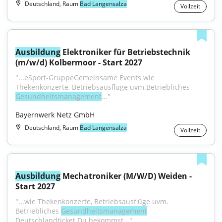
Deutschland, Raum
Bad Langensalza
Vollzeit
Ausbildung
 Elektroniker für Betriebstechnik 
(m/w/d) Kolbermoor - Start 2027
"...eSport-GruppeGemeinsame Events wie 
Thekenkonzerte, Betriebsausflüge uvm.Betriebliches 
Gesundheitsmanagement
..."
Bayernwerk Netz GmbH
Deutschland, Raum
Bad Langensalza
Vollzeit
Ausbildung
 Mechatroniker (M/W/D) Weiden - 
Start 2027
"...wie Thekenkonzerte, Betriebsausflüge uvm. 
Betriebliches 
Gesundheitsmanagement
Deutschlandticket Du bekommst..."