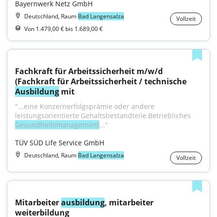
Bayernwerk Netz GmbH
Deutschland, Raum
Bad Langensalza
Vollzeit
Von 1.479,00 € bis 1.689,00 €
Fachkraft für Arbeitssicherheit m/w/d 
(Fachkraft für Arbeitssicherheit / technische 
Ausbildung
 mit
"...eine Konzernerfolgsprämie oder andere 
leistungsorientierte Gehaltsbestandteile.Betriebliches 
Gesundheitsmanagement
..."
TÜV SÜD Life Service GmbH
Deutschland, Raum
Bad Langensalza
Vollzeit
Mitarbeiter 
ausbildung
, mitarbeiter 
weiterbildung