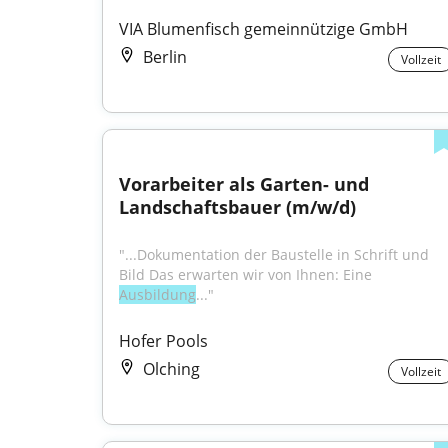
VIA Blumenfisch gemeinnützige GmbH
Berlin
Vollzeit
Vorarbeiter als Garten- und 
Landschaftsbauer (m/w/d)
"...Dokumentation der Baustelle in Schrift und 
Bild Das erwarten wir von Ihnen: Eine 
Ausbildung
..."
Hofer Pools
Olching
Vollzeit