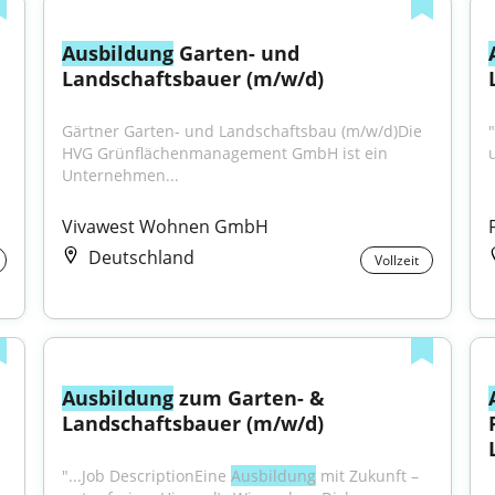
Ausbildung
 Garten- und 
Landschaftsbauer (m/w/d)
Gärtner Garten- und Landschaftsbau (m/w/d)Die 
"
HVG Grünflächenmanagement GmbH ist ein 
Unternehmen...
Vivawest Wohnen GmbH
Deutschland
Vollzeit
Ausbildung
 zum Garten- & 
Landschaftsbauer (m/w/d)
"...Job DescriptionEine 
Ausbildung
 mit Zukunft – 