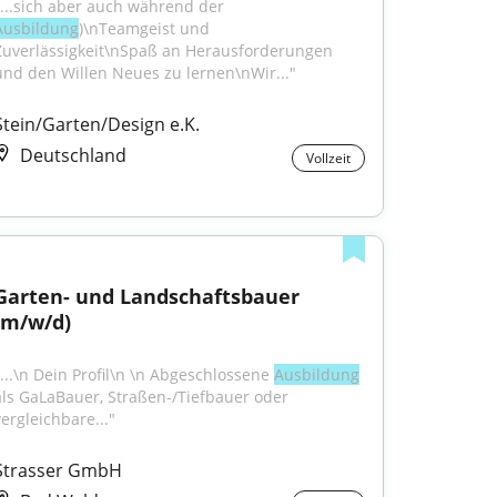
"...sich aber auch während der 
Ausbildung
)\nTeamgeist und 
Zuverlässigkeit\nSpaß an Herausforderungen 
und den Willen Neues zu lernen\nWir..."
Stein/Garten/Design e.K.
Deutschland
Vollzeit
Garten- und Landschaftsbauer 
(m/w/d)
"...\n Dein Profil\n \n Abgeschlossene 
Ausbildung
als GaLaBauer, Straßen-/Tiefbauer oder 
vergleichbare..."
Strasser GmbH