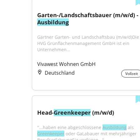
Garten-/Landschaftsbauer (m/w/d) - 
Ausbildung
Gärtner Garten- und Landschaftsbau (m/w/d)Die 
HVG Grünflächenmanagement GmbH ist ein 
Unternehmen...
Vivawest Wohnen GmbH
Deutschland
Vollzeit
Head-
Greenkeeper
 (m/w/d)
"...haben eine abgeschlossene 
Ausbildung
 als 
Greenkeeper
 oder GaLabauer mit mehrjähriger 
BerufserfahrungSie verfügen..."