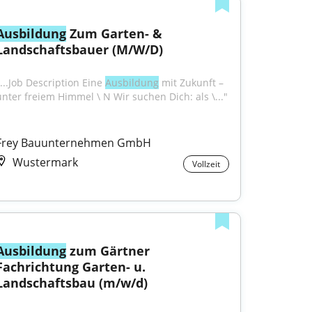
Ausbildung
 Zum Garten- & 
Landschaftsbauer (M/W/D)
...Job Description Eine 
Ausbildung
 mit Zukunft – 
unter freiem Himmel \ N Wir suchen Dich: als \..."
Frey Bauunternehmen GmbH
Wustermark
Vollzeit
Ausbildung
 zum Gärtner 
Fachrichtung Garten- u. 
Landschaftsbau (m/w/d)