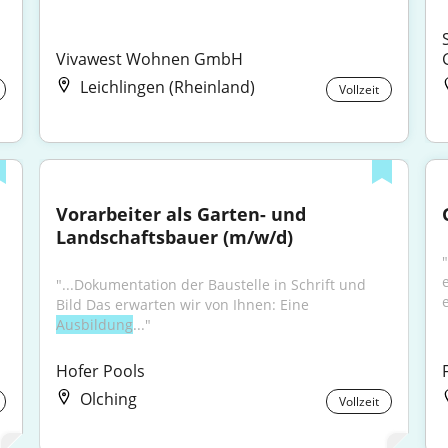
Vivawest Wohnen GmbH
Leichlingen (Rheinland)
Vollzeit
Vorarbeiter als Garten- und 
Landschaftsbauer (m/w/d)
"...Dokumentation der Baustelle in Schrift und 
Bild Das erwarten wir von Ihnen: Eine 
Ausbildung
..."
Hofer Pools
Olching
Vollzeit