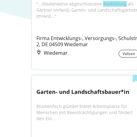
"...Idealerweise abgeschlossene 
Ausbildung
 als 
Gärtner (m/w/d), Garten- und Landschaftsgärtner
(m/w/d..."
Firma Entwicklungs-, Versorgungs-, Schulstr.
2, DE 04509 Wiedemar
Wiedemar
Vollzeit
Garten- und Landschaftsbauer*in
Blumenfisch gGmbH bietet Arbeitsplätze für 
Menschen mit Beeinträchtigungen und fördert 
den Ein...