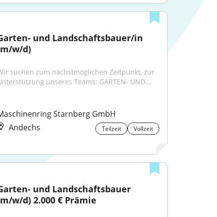
Garten- und Landschaftsbauer/in 
(m/w/d)
Wir suchen zum nächstmöglichen Zeitpunkt, zur 
Unterstützung unseres Teams: GARTEN- UND...
Maschinenring Starnberg GmbH
Andechs
Teilzeit
Vollzeit
Garten- und Landschaftsbauer 
(m/w/d) 2.000 € Prämie