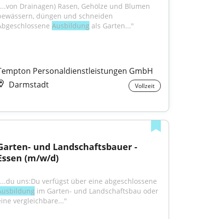
"...von Drainagen) Rasen, Gehölze und Blumen 
bewässern, düngen und schneiden 
Abgeschlossene 
Ausbildung
 als Garten..."
Tempton Personaldienstleistungen GmbH
Darmstadt
Vollzeit
Garten- und Landschaftsbauer - 
Essen (m/w/d)
"...du uns:Du verfügst über eine abgeschlossene 
Ausbildung
 im Garten- und Landschaftsbau oder 
eine vergleichbare..."