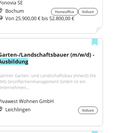
Vonovia SE
Bochum
Homeoffice
Vollzeit
Von 25.900,00 € bis 52.800,00 €
Garten-/Landschaftsbauer (m/w/d) - 
Ausbildung
Gärtner Garten- und Landschaftsbau (m/w/d) Die 
HVG Grünflächenmanagement GmbH ist ein 
Unternehmen...
Vivawest Wohnen GmbH
Leichlingen
Vollzeit