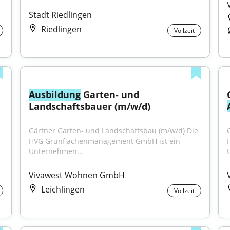
Stadt Riedlingen
Riedlingen
Vollzeit
Ausbildung
 Garten- und 
Landschaftsbauer (m/w/d)
Gärtner Garten- und Landschaftsbau (m/w/d) Die 
HVG Grünflächenmanagement GmbH ist ein 
Unternehmen...
Vivawest Wohnen GmbH
Leichlingen
Vollzeit