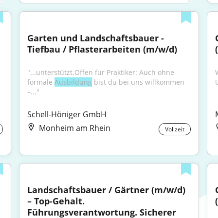
Garten und Landschaftsbauer - 
Tiefbau / Pflasterarbeiten (m/w/d)
"...unterstützt.Offen für Praktiker: Auch ohne 
formale 
Ausbildung
 bist du bei uns willkommen 
–..."
Schell-Höniger GmbH
Monheim am Rhein
Vollzeit
Landschaftsbauer / Gärtner (m/w/d) 
– Top-Gehalt. 
Führungsverantwortung. Sicherer 