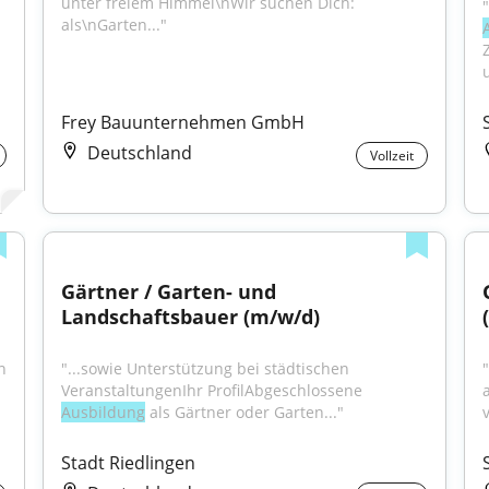
unter freiem Himmel\nWir suchen Dich: 
als\nGarten..."
Frey Bauunternehmen GmbH
Deutschland
Vollzeit
Gärtner / Garten- und 
Landschaftsbauer (m/w/d)
 
"...sowie Unterstützung bei städtischen 
VeranstaltungenIhr ProfilAbgeschlossene 
Ausbildung
 als Gärtner oder Garten..."
Stadt Riedlingen