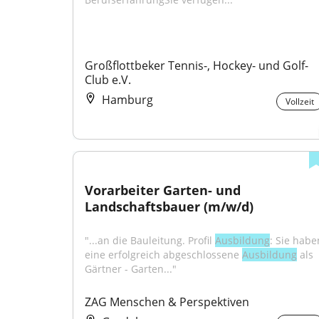
Großflottbeker Tennis-, Hockey- und Golf-
Club e.V.
Hamburg
Vollzeit
Vorarbeiter Garten- und 
Landschaftsbauer (m/w/d)
"...an die Bauleitung. Profil 
Ausbildung
: Sie haben
eine erfolgreich abgeschlossene 
Ausbildung
 als 
Gärtner - Garten..."
ZAG Menschen & Perspektiven