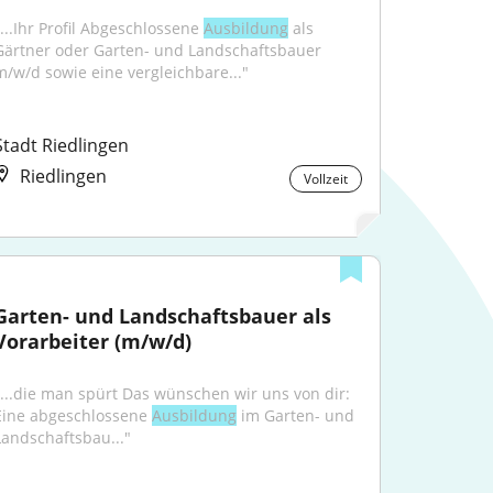
"...Ihr Profil Abgeschlossene 
Ausbildung
 als 
Gärtner oder Garten- und Landschaftsbauer 
m/w/d sowie eine vergleichbare..."
Stadt Riedlingen
Riedlingen
Vollzeit
Garten- und Landschaftsbauer als 
Vorarbeiter (m/w/d)
"...die man spürt Das wünschen wir uns von dir: 
Eine abgeschlossene 
Ausbildung
 im Garten- und 
Landschaftsbau..."