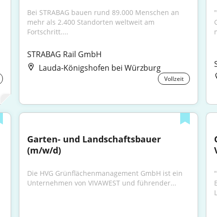
Bei STRABAG bauen rund 89.000 Menschen an 
mehr als 2.400 Standorten weltweit am 
Fortschritt....
STRABAG Rail GmbH
Lauda-Königshofen bei Würzburg
Vollzeit
Garten- und Landschaftsbauer 
(m/w/d)
Die HVG Grünflächenmanagement GmbH ist ein 
Unternehmen von VIVAWEST und führender...
.