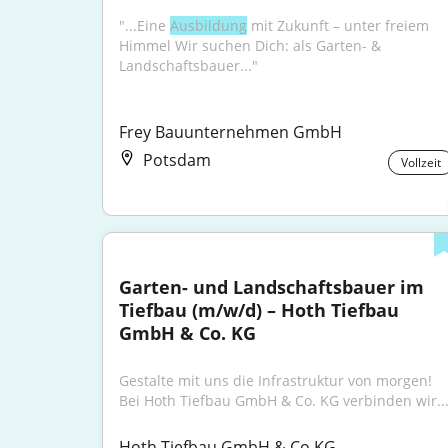
"...Eine 
Ausbildung
 mit Zukunft – unter freiem 
Himmel Wir suchen Dich: als Garten- & 
Landschaftsbauer..."
Frey Bauunternehmen GmbH
Potsdam
Vollzeit
Garten- und Landschaftsbauer im 
Tiefbau (m/w/d) – Hoth Tiefbau 
GmbH & Co. KG
Gestalte mit uns die Infrastruktur von morgen! 
Bei Hoth Tiefbau GmbH & Co. KG verbinden wir..
Hoth Tiefbau GmbH & Co.KG