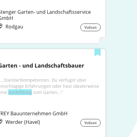
Stenger Garten- und Landschaftsservice 
GmbH
Rodgau
Vollzeit
Garten - und Landschaftsbauer
"...Standartkompetenzen. Du verfügst über 
einschlägige Erfahrungen oder hast idealerweise 
eine 
Ausbildung
 zum Garten..."
FREY Bauunternehmen GmbH
Werder (Havel)
Vollzeit