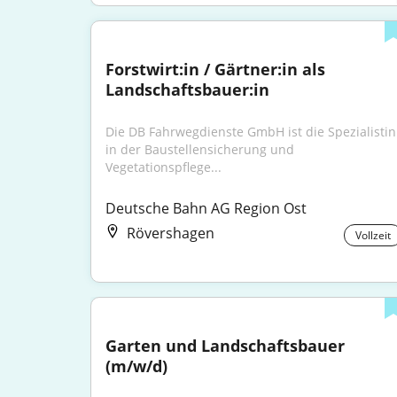
Forstwirt:in / Gärtner:in als 
Landschaftsbauer:in
Die DB Fahrwegdienste GmbH ist die Spezialistin 
in der Baustellensicherung und 
Vegetationspflege...
Deutsche Bahn AG Region Ost
Rövershagen
Vollzeit
Garten und Landschaftsbauer 
(m/w/d)