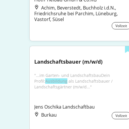
Achim, Beverstedt, Buchholz i.d.N.,
Friedrichsruhe bei Parchim, Lüneburg,
Vastorf, Süsel
Vollzeit
Landschaftsbauer (m/w/d)
"...im Garten‑ und LandschaftsbauDein 
Profil:
Ausbildung
 als Landschaftsbauer / 
Landschaftsgärtner (m/w/d..."
Jens Oschika Landschaftbau
Burkau
Vollzeit