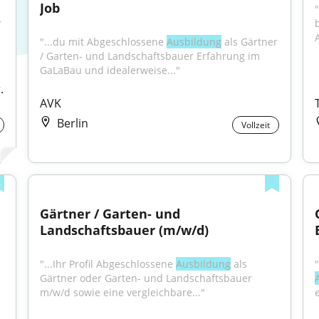
Job
 
"...du mit Abgeschlossene 
Ausbildung
 als Gärtner 
/ Garten- und Landschaftsbauer Erfahrung im 
GaLaBau und idealerweise..."
 
AVK
Berlin
Vollzeit
Gärtner / Garten- und 
Landschaftsbauer (m/w/d)
"...Ihr Profil Abgeschlossene 
Ausbildung
 als 
Gärtner oder Garten- und Landschaftsbauer 
m/w/d sowie eine vergleichbare..."