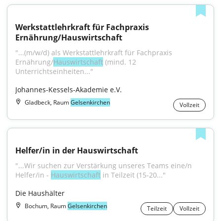
Werkstattlehrkraft für Fachpraxis 
Ernährung/Hauswirtschaft
"...(m/w/d) als Werkstattlehrkraft für Fachpraxis 
Ernährung/
Hauswirtschaft
 (mind. 12 
Unterrichtseinheiten..."
Johannes-Kessels-Akademie e.V.
Gladbeck, Raum
Gelsenkirchen
Vollzeit
Helfer/in in der Hauswirtschaft
"...Wir suchen zur Verstärkung unseres Teams eine/n 
Helfer/in - 
Hauswirtschaft
 in Teilzeit (15-20..."
Die Haushälter
Bochum, Raum
Gelsenkirchen
Teilzeit
Vollzeit