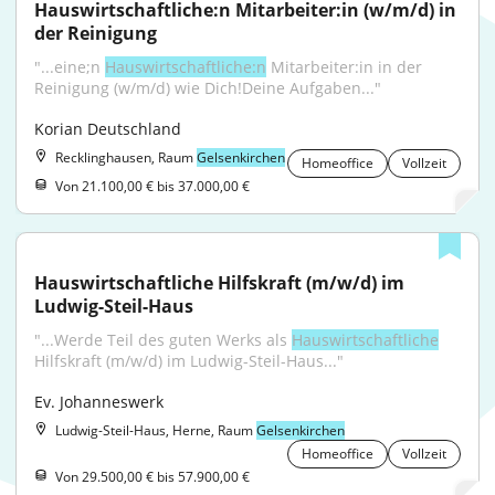
Hauswirtschaftliche:n Mitarbeiter:in (w/m/d) in 
der Reinigung
"...eine;n 
Hauswirtschaftliche:n
 Mitarbeiter:in in der 
Reinigung (w/m/d) wie Dich!Deine Aufgaben..."
Korian Deutschland
Recklinghausen, Raum
Gelsenkirchen
Homeoffice
Vollzeit
Von 21.100,00 € bis 37.000,00 €
Hauswirtschaftliche Hilfskraft (m/w/d) im 
Ludwig-Steil-Haus
"...Werde Teil des guten Werks als 
Hauswirtschaftliche
Hilfskraft (m/w/d) im Ludwig-Steil-Haus..."
Ev. Johanneswerk
Ludwig-Steil-Haus, Herne, Raum
Gelsenkirchen
Homeoffice
Vollzeit
Von 29.500,00 € bis 57.900,00 €