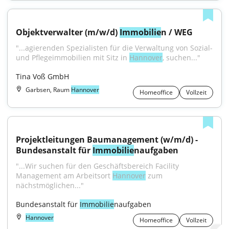
Objektverwalter (m/w/d) 
Immobilie
n / WEG
"...agierenden Spezialisten für die Verwaltung von Sozial- 
und Pflegeimmobilien mit Sitz in 
Hannover
, suchen..."
Tina Voß GmbH
Garbsen, Raum
Hannover
Homeoffice
Vollzeit
Projektleitungen Baumanagement (w/m/d) - 
Bundesanstalt für 
Immobilie
naufgaben
"...Wir suchen für den Geschäftsbereich Facility 
Management am Arbeitsort 
Hannover
 zum 
nächstmöglichen..."
Bundesanstalt für 
Immobilie
naufgaben
Hannover
Homeoffice
Vollzeit