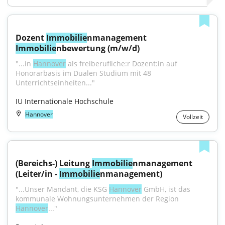
Dozent 
Immobilie
nmanagement 
Immobilie
nbewertung (m/w/d)
"...in 
Hannover
 als freiberufliche:r Dozent:in auf 
Honorarbasis im Dualen Studium mit 48 
Unterrichtseinheiten..."
IU Internationale Hochschule
Hannover
Vollzeit
(Bereichs-) Leitung 
Immobilie
nmanagement 
(Leiter/in - 
Immobilie
nmanagement)
"...Unser Mandant, die KSG 
Hannover
 GmbH, ist das 
kommunale Wohnungsunternehmen der Region 
Hannover
..."