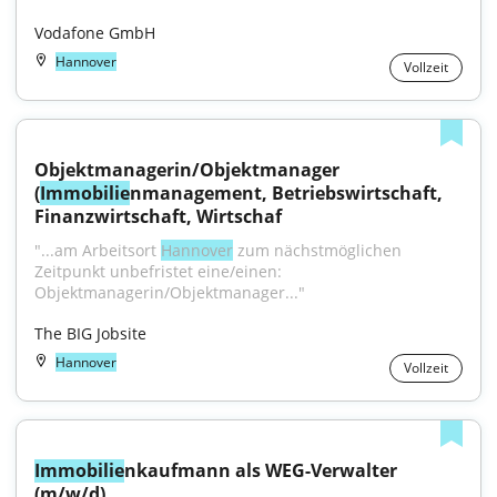
Vodafone GmbH
Hannover
Vollzeit
Objektmanagerin/Objektmanager 
(
Immobilie
nmanagement, Betriebswirtschaft, 
Finanzwirtschaft, Wirtschaf
"...am Arbeitsort 
Hannover
 zum nächstmöglichen 
Zeitpunkt unbefristet eine/einen: 
Objektmanagerin/Objektmanager..."
The BIG Jobsite
Hannover
Vollzeit
Immobilie
nkaufmann als WEG-Verwalter 
(m/w/d)