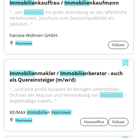
Immobilie
nkauffrau / 
Immobilie
nkaufmann
"...von 
Hannover
 mit guter Anbindung an das öffentliche 
Verkehrsnetz, Zuschuss zum Deutschlandticket als 
Jobticket..."
hanova Wohnen GmbH
Hannover
Vollzeit
Immobilie
nmakler / 
Immobilie
nberater - auch 
als Quereinsteiger (m/w/d)
"...und eine große Auswahl an Vorlagen unterstützen 
Dich bei der Akquise und Vermarktung von 
Immobilien
 • 
Regelmäßige Events..."
RE/MAX 
Immobilie
n 
Hannover
Hannover
Homeoffice
Vollzeit