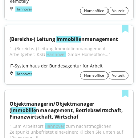
Remotely
Hannover
Homeoffice
Vollzeit
(Bereichs-) Leitung 
Immobilie
nmanagement
"...(Bereichs-) Leitung Immobilienmanagement 
Arbeitgeber: KSG 
Hannover
 GmbH Homeoffice..."
IT-Systemhaus der Bundesagentur für Arbeit
Hannover
Homeoffice
Vollzeit
Objektmanagerin/Objektmanager 
(
Immobilie
nmanagement, Betriebswirtschaft, 
Finanzwirtschaft, Wirtschaf
"...am Arbeitsort 
Hannover
 zum nächstmöglichen 
Zeitpunkt unbefristet eine/einen: Klicken Sie unten auf 
"Bewerben..."