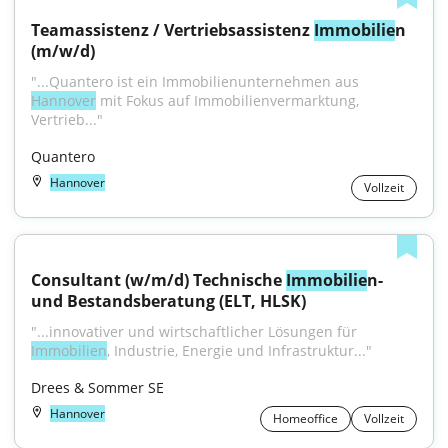
Teamassistenz / Vertriebsassistenz 
Immobilie
n 
(m/w/d)
"...Quantero ist ein Immobilienunternehmen aus 
Hannover
 mit Fokus auf Immobilienvermarktung, 
Vertrieb..."
Quantero
Hannover
Vollzeit
Consultant (w/m/d) Technische 
Immobilie
n- 
und Bestandsberatung (ELT, HLSK)
"...innovativer und wirtschaftlicher Lösungen für 
Immobilien
, Industrie, Energie und Infrastruktur..."
Drees & Sommer SE
Hannover
Homeoffice
Vollzeit