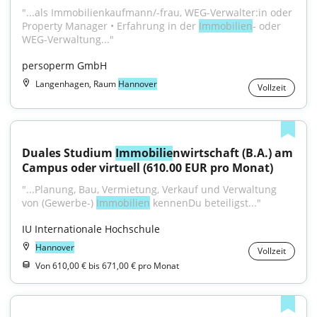
"...als Immobilienkaufmann/-frau, WEG-Verwalter:in oder 
Property Manager • Erfahrung in der 
Immobilien
- oder 
WEG-Verwaltung..."
persoperm GmbH
Langenhagen, Raum
Hannover
Vollzeit
Duales Studium 
Immobilie
nwirtschaft (B.A.) am 
Campus oder virtuell (610.00 EUR pro Monat)
"...Planung, Bau, Vermietung, Verkauf und Verwaltung 
von (Gewerbe-) 
Immobilien
 kennenDu beteiligst..."
IU Internationale Hochschule
Hannover
Vollzeit
Von 610,00 € bis 671,00 € pro Monat