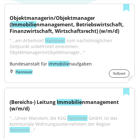
Objektmanagerin/Objektmanager 
(
Immobilie
nmanagement, Betriebswirtschaft, 
Finanzwirtschaft, Wirtschaftsrecht) (w/m/d)
"...am Arbeitsort 
Hannover
 zum nächstmöglichen 
Zeitpunkt unbefristet eine/einen: 
Objektmanagerin/Objektmanager..."
Bundesanstalt für 
Immobilie
naufgaben
Hannover
Vollzeit
(Bereichs-) Leitung 
Immobilie
nmanagement 
(w/m/d)
"...Unser Mandant, die KSG 
Hannover
 GmbH, ist das 
kommunale Wohnungsunternehmen der Region 
Hannover
..."