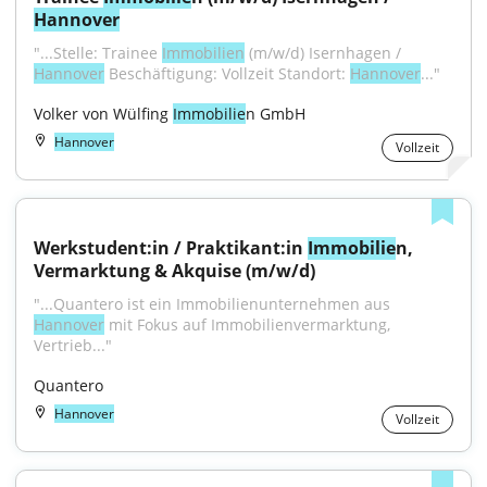
Hannover
"...Stelle: Trainee 
Immobilien
 (m/w/d) Isernhagen / 
Hannover
 Beschäftigung: Vollzeit Standort: 
Hannover
..."
Volker von Wülfing 
Immobilie
n GmbH
Hannover
Vollzeit
Werkstudent:in / Praktikant:in 
Immobilie
n, 
Vermarktung & Akquise (m/w/d)
"...Quantero ist ein Immobilienunternehmen aus 
Hannover
 mit Fokus auf Immobilienvermarktung, 
Vertrieb..."
Quantero
Hannover
Vollzeit