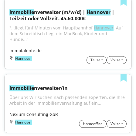
Immobilie
nverwalter (m/w/d) | 
Hannover
 | 
Teilzeit oder Vollzeit- 45-60.000€
"...liegt fünf Minuten vom Hauptbahnhof 
Hannover
. Auf 
dem Schreibtisch liegt ein MacBook, Kinder und 
Hunde..."
immotalente.de
Hannover
Teilzeit
Vollzeit
Immobilie
nverwalter/in
Über uns Wir suchen nach passenden Experten, die Ihre 
Arbeit in der Immobilienverwaltung auf ein...
Nexium Consulting GbR
Hannover
Homeoffice
Vollzeit