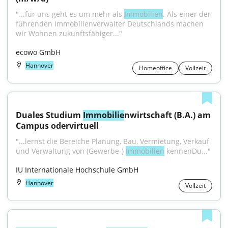
"...für uns geht es um mehr als 
Immobilien
. Als einer der 
führenden Immobilienverwalter Deutschlands machen 
wir Wohnen zukunftsfähiger..."
ecowo GmbH
Hannover
Homeoffice
Vollzeit
Duales Studium 
Immobilie
nwirtschaft (B.A.) am 
Campus odervirtuell
"...lernst die Bereiche Planung, Bau, Vermietung, Verkauf 
und Verwaltung von (Gewerbe-) 
Immobilien
 kennenDu..."
IU Internationale Hochschule GmbH
Hannover
Vollzeit