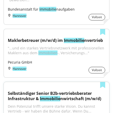
Bundesanstalt für 
Immobilie
naufgaben
Hannover
Vollzeit
Maklerbetreuer (m/w/d) im 
Immobilie
nvertrieb
"...und ein starkes Vertriebsnetzwerk mit professionellen 
Maklern aus dem 
Immobilien
-, Versicherungs..."
Pecuria GmbH
Hannover
Vollzeit
Selbständiger Senior B2b-vertriebsberater 
Infrastruktur & 
Immobilie
nwirtschaft (m/w/d)
Dein Potenzial trifft unsere starke Vision. Du kannst 
Vertrieb - wir haben die Bühne dafür. Wenn Du...