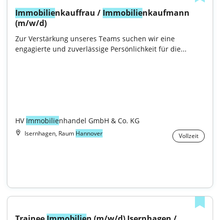
Immobilie
nkauffrau / 
Immobilie
nkaufmann 
(m/w/d)
Zur Verstärkung unseres Teams suchen wir eine 
engagierte und zuverlässige Persönlichkeit für die...

HV 
Immobilie
nhandel GmbH & Co. KG
Isernhagen, Raum
Hannover
Vollzeit
Trainee 
Immobilie
n (m/w/d) Isernhagen / 