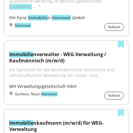
qualifizierte Beratung im Bereich gewerblicher 
Immobilien
 –..."
FIH Fürst 
Immobilie
n 
Hannover
 GmbH
Hannover
Vollzeit
Immobilie
nverwalter - WEG-Verwaltung / 
Kaufmännisch (m/w/d)
Als Spezialist für die kaufmännische, technische und 
infrastrukturelle Verwaltung von Sozial- und...
WH Verwaltungsgesellschaft mbH
Garbsen, Raum
Hannover
Vollzeit
Immobilie
nkaufmann (m/w/d) für WEG-
Verwaltung