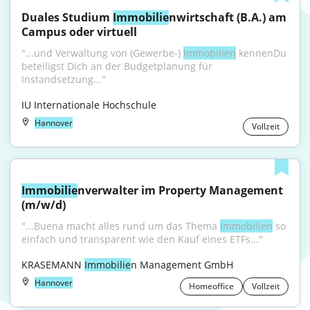
Duales Studium 
Immobilie
nwirtschaft (B.A.) am 
Campus oder virtuell
"...und Verwaltung von (Gewerbe-) 
Immobilien
 kennenDu 
beteiligst Dich an der Budgetplanung für 
Instandsetzung..."
IU Internationale Hochschule
Hannover
Vollzeit
Immobilie
nverwalter im Property Management 
(m/w/d)
"...Buena macht alles rund um das Thema 
Immobilien
 so 
einfach und transparent wie den Kauf eines ETFs..."
KRASEMANN 
Immobilie
n Management GmbH
Hannover
Homeoffice
Vollzeit