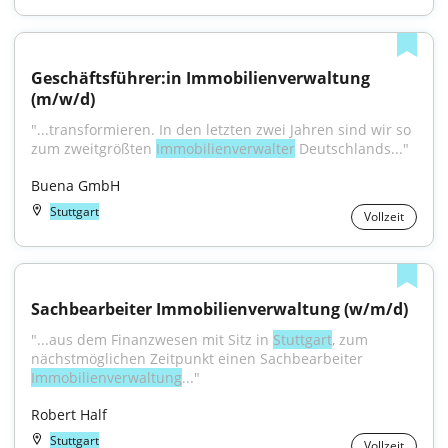
Geschäftsführer:in Immobilienverwaltung 
(m/w/d)
"...transformieren. In den letzten zwei Jahren sind wir so 
zum zweitgrößten 
Immobilienverwalter
 Deutschlands..."
Buena GmbH
Stuttgart
Vollzeit
Sachbearbeiter Immobilienverwaltung (w/m/d)
"...aus dem Finanzwesen mit Sitz in 
Stuttgart
, zum 
nächstmöglichen Zeitpunkt einen Sachbearbeiter 
Immobilienverwaltung
..."
Robert Half
Stuttgart
Vollzeit