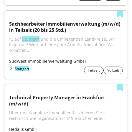
Sachbearbeiter Immobilienverwaltung (m/w/d) 
in Teilzeit (20 bis 25 Std.)
"...auf 
Stuttgart
 und die umliegenden Landkreise. Wir 
legen viel Wert auf eine gute Arbeitsatmosphäre. Wir 
schätzen..."
SüdWest Immobilienverwaltung GmbH
Stuttgart
Teilzeit
Vollzeit
Technical Property Manager in Frankfurt 
(m/w/d)
Über uns Komplexe Immobilien faszinieren Sie – 
technisch wie organisatorisch? Sie suchen eine...
Hedalis GmbH