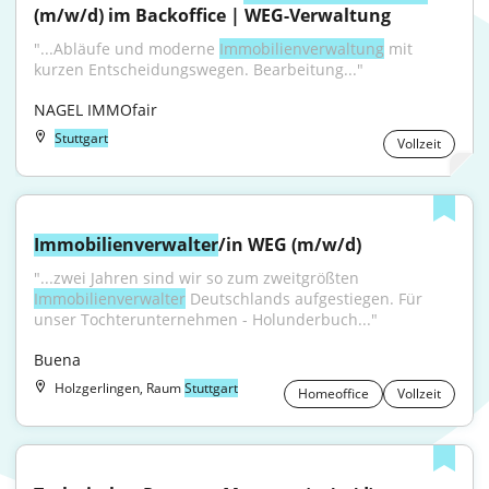
(m/w/d) im Backoffice | WEG-Verwaltung
"...Abläufe und moderne 
Immobilienverwaltung
 mit 
kurzen Entscheidungswegen. Bearbeitung..."
NAGEL IMMOfair
Stuttgart
Vollzeit
Immobilienverwalter
/in WEG (m/w/d)
"...zwei Jahren sind wir so zum zweitgrößten 
Immobilienverwalter
 Deutschlands aufgestiegen. Für 
unser Tochterunternehmen - Holunderbuch..."
Buena
Holzgerlingen, Raum
Stuttgart
Homeoffice
Vollzeit