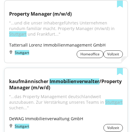
Property Manager (m/w/d)
"...und die unser inhabergeführtes Unternehmen 
rundum familiär macht. Property Manager (m/w/d) in 
Stuttgart
 und Frankfurt..."
Tattersall Lorenz Immobilienmanagement GmbH
Stuttgart
Homeoffice
Vollzeit
kaufmännischer 
Immobilienverwalter
/Property 
Manager (m/w/d)
"...das Property Management deutschlandweit 
auszubauen. Zur Verstärkung unseres Teams in 
Stuttgart
suchen..."
DeWAG Immobilienverwaltung GmbH
Stuttgart
Vollzeit