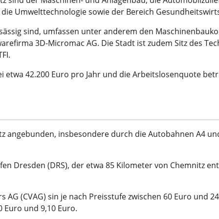
tz sind der Maschinen- und Anlagenbau, die Automobilzulief
e, die Umwelttechnologie sowie der Bereich Gesundheitswir
nsässig sind, umfassen unter anderem den Maschinenbau
warefirma 3D-Micromac AG. Die Stadt ist zudem Sitz des 
FI.
ei etwa 42.200 Euro pro Jahr und die Arbeitslosenquote bet
tz angebunden, insbesondere durch die Autobahnen A4 und 
fen Dresden (DRS), der etwa 85 Kilometer von Chemnitz entf
s AG (CVAG) sin je nach Preisstufe zwischen 60 Euro und 240
0 Euro und 9,10 Euro.