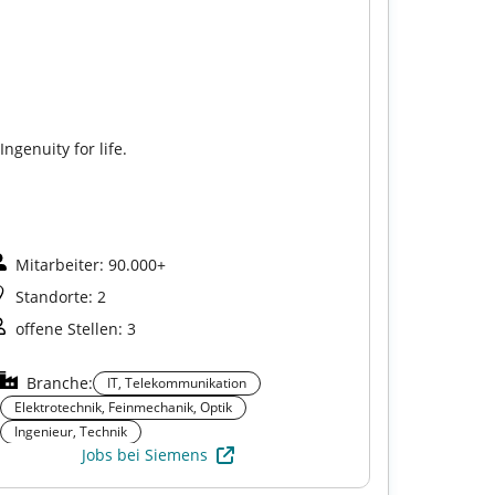
Ingenuity for life.
Connec­tin
Next Level
Mitarbeiter: 90.000+
Mitarbei
Standorte: 2
Standort
offene Stellen: 3
offene S
Branche:
Branch
IT, Telekommunikation
Elektrotechnik, Feinmechanik, Optik
Ingenieur,
Ingenieur, Technik
Jobs bei Siemens