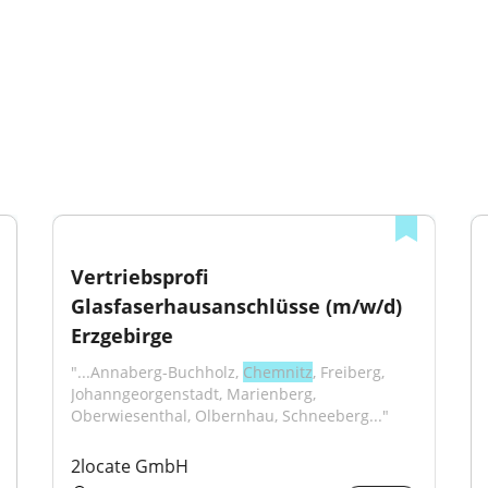
staurant: 8-15 €
Vertriebsprofi 
Glasfaserhausanschlüsse (m/w/d) 
Erzgebirge
"...Annaberg-Buchholz, 
Chemnitz
, Freiberg, 
Johanngeorgenstadt, Marienberg, 
Oberwiesenthal, Olbernhau, Schneeberg..."
2locate GmbH