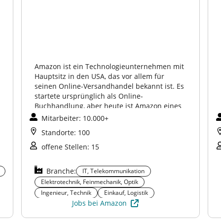
Amazon ist ein Technologieunternehmen mit
Hauptsitz in den USA, das vor allem für
seinen Online-Versandhandel bekannt ist. Es
startete ursprünglich als Online-
Buchhandlung, aber heute ist Amazon eines
der größten Unternehmen der Welt und in
Mitarbeiter: 10.000+
vielen Bereichen tätig, bspw. als:
Standorte: 100
Online-Marktplatz
offene Stellen: 15
Amazon Web Services (AWS)
Branche:
Unterhaltung (Amazon Prime Video, Kindle
IT, Telekommunikation
Elektrotechnik, Feinmechanik, Optik
Technologie & Innovation (Alexa , Fire TV,
Ingenieur, Technik
Einkauf, Logistik
Kindle, Echo, Künstliche Intelligenz,
Jobs bei Amazon
Robotik, Drohnenzustellung)