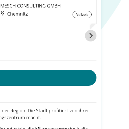
MESCH CONSULTING GMBH
DMK E-
Chemnitz
Chem
Vollzeit
der Region. Die Stadt profitiert von ihrer
tungszentrum macht.