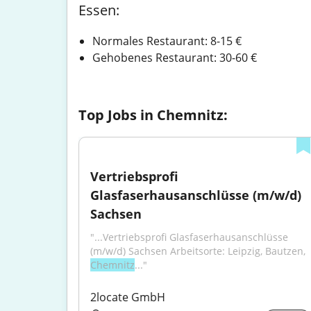
Essen:
Normales Re
Gehobenes Restaurant: 30-60 €
Top Jobs in Chemnitz:
Vertriebsprofi 
n der 
Glasfaserhausanschlüsse (m/w/d) 
Sachsen
ist? Bei 
"...Vertriebsprofi Glasfaserhausanschlüsse 
n stiftet 
(m/w/d) Sachsen Arbeitsorte: Leipzig, Bautzen, 
Chemnitz
..."
2locate GmbH