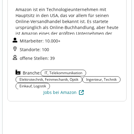
Amazon ist ein Technologieunternehmen mit
Hauptsitz in den USA, das vor allem für seinen
Online-Versandhandel bekannt ist. Es startete
ursprünglich als Online-Buchhandlung, aber heute
ist Amazon eines der größten Unternehmen der
Welt und in vielen Bereichen tätig, bspw. als:
Mitarbeiter: 10.000+
Online-Marktplatz
Standorte: 100
Amazon Web Services (AWS)
offene Stellen: 39
Unterhaltung (Amazon Prime Video, Kindle
Branche:
IT, Telekommunikation
Technologie & Innovation (Alexa , Fire TV, Kindle,
Elektrotechnik, Feinmechanik, Optik
Ingenieur, Technik
Echo, Künstliche Intelligenz, Robotik,
Einkauf, Logistik
Drohnenzustellung)
Jobs bei Amazon
Logistik & Lieferkette (Lagerhäuser,
Liefersysteme, In manchen Regionen liefert
Amazon selbst mit eigenen Fahrzeugen und
Fahrern)