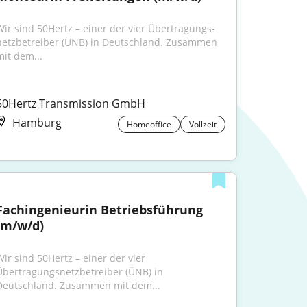
Wir sind 50Hertz – einer der vier Übertragungs­
netzbetreiber (ÜNB) in Deutschland. Zusammen 
mit dem...
50Hertz Transmission GmbH
Hamburg
Homeoffice
Vollzeit
Fachingenieurin Betriebsführung 
(m/w/d)
Wir sind 50Hertz – einer der vier 
Übertragungsnetzbetreiber (ÜNB) in 
Deutschland. Zusammen mit dem...