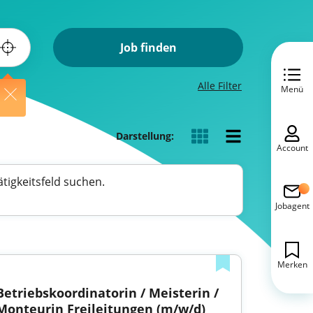
Job finden
Alle Filter
Menü
Darstellung:
Account
tigkeitsfeld suchen.
Jobagent
Merken
Betriebskoordinatorin / Meisterin / 
Monteurin Freileitungen (m/w/d)