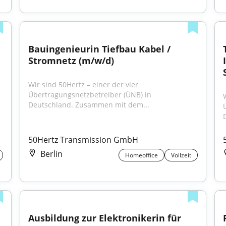
Bauingenieurin Tiefbau Kabel / 
Stromnetz (m/w/d)
Wir sind 50Hertz – einer der vier 
Übertragungsnetzbetreiber (ÜNB) in 
Deutschland. Zusammen mit dem...
50Hertz Transmission GmbH
Berlin
Homeoffice
Vollzeit
Ausbildung zur Elektronikerin für 