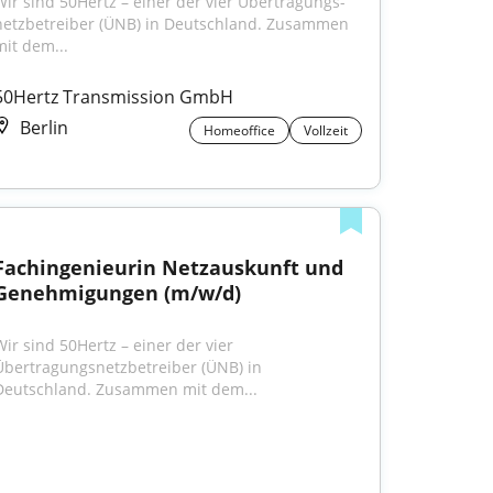
Wir sind 50Hertz – einer der vier Übertragungs­
netzbetreiber (ÜNB) in Deutschland. Zusammen 
mit dem...
50Hertz Transmission GmbH
Berlin
Homeoffice
Vollzeit
Fachingenieurin Netzauskunft und 
Genehmigungen (m/w/d)
Wir sind 50Hertz – einer der vier 
Übertragungsnetzbetreiber (ÜNB) in 
Deutschland. Zusammen mit dem...