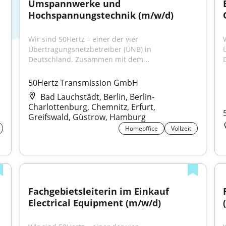
Umspannwerke und 
Hochspannungstechnik (m/w/d)
Wir sind 50Hertz – einer der vier 
Übertragungsnetzbetreiber (ÜNB) in 
Deutschland. Zusammen mit dem...
50Hertz Transmission GmbH
Bad Lauchstädt, Berlin, Berlin-
Charlottenburg, Chemnitz, Erfurt,
Greifswald, Güstrow, Hamburg
Homeoffice
Vollzeit
Fachgebietsleiterin im Einkauf 
Electrical Equipment (m/w/d)