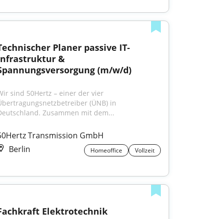
Technischer Planer passive IT-
Infrastruktur & 
Spannungsversorgung (m/w/d)
Wir sind 50Hertz – einer der vier 
Übertragungsnetzbetreiber (ÜNB) in 
Deutschland. Zusammen mit dem...
50Hertz Transmission GmbH
Berlin
Homeoffice
Vollzeit
Fachkraft Elektrotechnik 