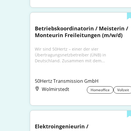
Betriebskoordinatorin / Meisterin / 
Monteurin Freileitungen (m/w/d)
Wir sind 50Hertz – einer der vier 
Übertragungsnetzbetreiber (ÜNB) in 
Deutschland. Zusammen mit dem...
50Hertz Transmission GmbH
Wolmirstedt
Homeoffice
Vollzeit
Elektroingenieurin / 