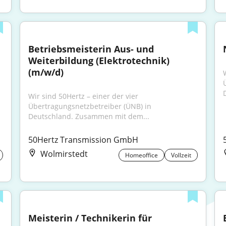
Betriebsmeisterin Aus- und 
Weiterbildung (Elektrotechnik) 
(m/w/d)
Wir sind 50Hertz – einer der vier 
Übertragungsnetzbetreiber (ÜNB) in 
Deutschland. Zusammen mit dem...
50Hertz Transmission GmbH
Wolmirstedt
Homeoffice
Vollzeit
Meisterin / Technikerin für 