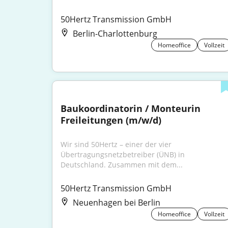
50Hertz Transmission GmbH
Berlin-Charlottenburg
Homeoffice
Vollzeit
Baukoordinatorin / Monteurin 
Freileitungen (m/w/d)
Wir sind 50Hertz – einer der vier 
Übertragungsnetzbetreiber (ÜNB) in 
Deutschland. Zusammen mit dem...
50Hertz Transmission GmbH
Neuenhagen bei Berlin
Homeoffice
Vollzeit