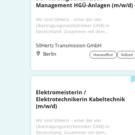
Management HGÜ‑Anlagen (m/w/d)
Wir sind 50Hertz – einer der vier 
Übertragungsnetzbetreiber (ÜNB) in 
Deutschland. Zusammen mit dem...
50Hertz Transmission GmbH
Berlin
Homeoffice
Vollzeit
Elektromeisterin / 
Elektrotechnikerin Kabeltechnik 
(m/w/d)
Wir sind 50Hertz – einer der vier 
Übertragungsnetzbetreiber (ÜNB) in 
Deutschland. Zusammen mit dem...