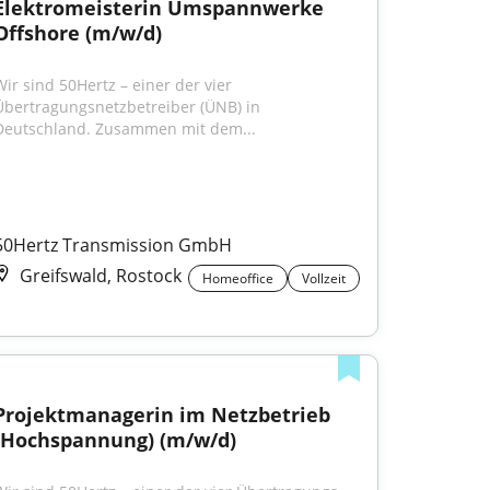
Elektromeisterin Umspannwerke 
Offshore (m/w/d)
Wir sind 50Hertz – einer der vier 
Übertragungsnetzbetreiber (ÜNB) in 
Deutschland. Zusammen mit dem...
50Hertz Transmission GmbH
Greifswald, Rostock
Homeoffice
Vollzeit
Projektmanagerin im Netzbetrieb 
(Hochspannung) (m/w/d)