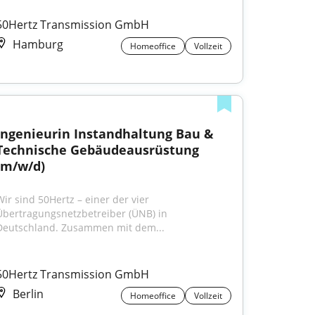
50Hertz Transmission GmbH
Hamburg
Homeoffice
Vollzeit
Ingenieurin Instandhaltung Bau & 
Technische Gebäudeausrüstung 
(m/w/d)
Wir sind 50Hertz – einer der vier 
Übertragungsnetzbetreiber (ÜNB) in 
Deutschland. Zusammen mit dem...
50Hertz Transmission GmbH
Berlin
Homeoffice
Vollzeit