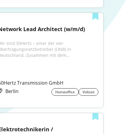
Network Lead Architect (w/m/d)
Wir sind 50Hertz – einer der vier 
Übertragungsnetzbetreiber (ÜNB) in 
Deutschland. Zusammen mit dem...
50Hertz Transmission GmbH
Berlin
Homeoffice
Vollzeit
Elektrotechnikerin / 