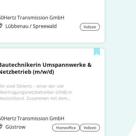
50Hertz Transmission GmbH
Lübbenau / Spreewald
Vollzeit
Bautechnikerin Umspannwerke & 
Netzbetrieb (m/w/d)
Wir sind 50Hertz – einer der vier 
Übertragungsnetzbetreiber (ÜNB) in 
Deutschland. Zusammen mit dem...
50Hertz Transmission GmbH
Güstrow
Homeoffice
Vollzeit