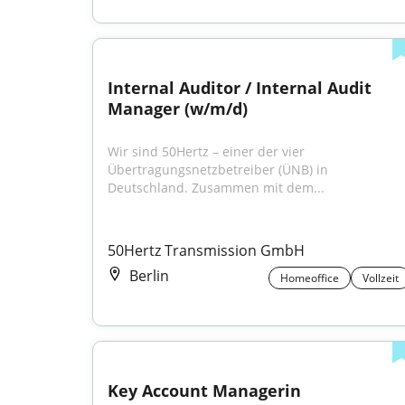
Internal Auditor / Internal Audit 
Manager (w/m/d)
Wir sind 50Hertz – einer der vier 
Übertragungsnetzbetreiber (ÜNB) in 
Deutschland. Zusammen mit dem...
50Hertz Transmission GmbH
Berlin
Homeoffice
Vollzeit
Key Account Managerin 