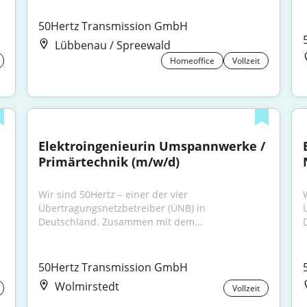
50Hertz Transmission GmbH
Lübbenau / Spreewald
Homeoffice
Vollzeit
Elektroingenieurin Umspannwerke / 
Primärtechnik (m/w/d)
Wir sind 50Hertz – einer der vier 
Übertragungsnetzbetreiber (ÜNB) in 
Deutschland. Zusammen mit dem...
50Hertz Transmission GmbH
Wolmirstedt
Vollzeit