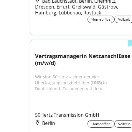
Bad Lauchstädt, Berlin, Chemnitz,
Dresden, Erfurt, Greifswald, Güstrow,
Hamburg, Lübbenau, Rostock
Homeoffice
Vollzeit
Vertragsmanagerin Netzanschlüsse 
(m/w/d)
Wir sind 50Hertz – einer der vier 
Übertragungsnetzbetreiber (ÜNB) in 
Deutschland. Zusammen mit dem...
50Hertz Transmission GmbH
Berlin
Homeoffice
Vollzeit