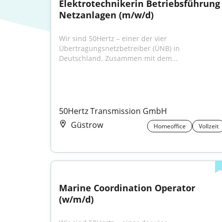
Elektrotechnikerin Betriebsführung 
Netzanlagen (m/w/d)
Wir sind 50Hertz – einer der vier 
Übertragungsnetzbetreiber (ÜNB) in 
Deutschland. Zusammen mit dem...
50Hertz Transmission GmbH
Güstrow
Homeoffice
Vollzeit
Marine Coordination Operator 
(w/m/d)