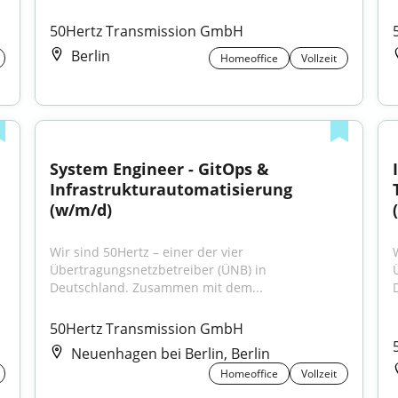
50Hertz Transmission GmbH
Berlin
Homeoffice
Vollzeit
System Engineer - GitOps & 
Infrastrukturautomatisierung 
(w/m/d)
Wir sind 50Hertz – einer der vier 
Übertragungsnetzbetreiber (ÜNB) in 
Deutschland. Zusammen mit dem...
50Hertz Transmission GmbH
Neuenhagen bei Berlin, Berlin
Homeoffice
Vollzeit