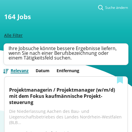
Suche ändern
164
Jobs
Alle Filter
Ihre Jobsuche könnte bessere Ergebnisse liefern,
wenn Sie nach einer Berufsbezeichnung oder
einem Tätigkeitsfeld suchen.
Relevanz
Datum
Entfernung
Projektmanagerin / Projektmanager (w/m/d) 
mit dem Fokus kaufmännische Projekt­
steuerung
Die Niederlassung Aachen des Bau- und 
Liegenschaftsbetriebes des Landes Nordrhein‑Westfalen 
(BLB...