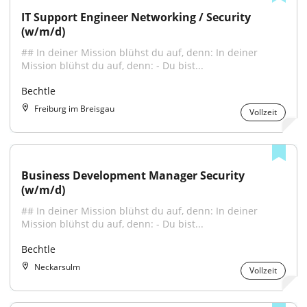
IT Support Engineer Networking / Security 
(w/m/d)
## In deiner Mission blühst du auf, denn: In deiner 
Mission blühst du auf, denn: - Du bist...
Bechtle
Freiburg im Breisgau
Vollzeit
Business Development Manager Security 
(w/m/d)
## In deiner Mission blühst du auf, denn: In deiner 
Mission blühst du auf, denn: - Du bist...
Bechtle
Neckarsulm
Vollzeit