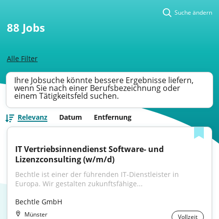
Suche ändern
88
Jobs
Alle Filter
Ihre Jobsuche könnte bessere Ergebnisse liefern,
wenn Sie nach einer Berufsbezeichnung oder
einem Tätigkeitsfeld suchen.
Relevanz
Datum
Entfernung
IT Vertriebsinnendienst Software- und 
Lizenzconsulting (w/m/d)
Bechtle ist einer der führenden IT-Dienstleister in 
Europa. Wir gestalten zukunftsfähige...
Bechtle GmbH
Münster
Vollzeit