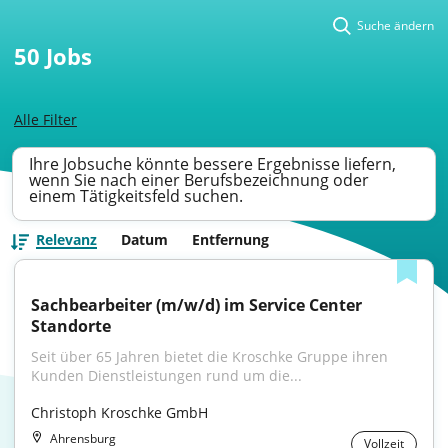
Suche ändern
50
Jobs
Alle Filter
Ihre Jobsuche könnte bessere Ergebnisse liefern,
wenn Sie nach einer Berufsbezeichnung oder
einem Tätigkeitsfeld suchen.
Relevanz
Datum
Entfernung
Sachbearbeiter (m/w/d) im Service Center 
Standorte
Seit über 65 Jahren bietet die Kroschke Gruppe ihren 
Kunden Dienst­leistungen rund um die...
Christoph Kroschke GmbH
Ahrensburg
Vollzeit