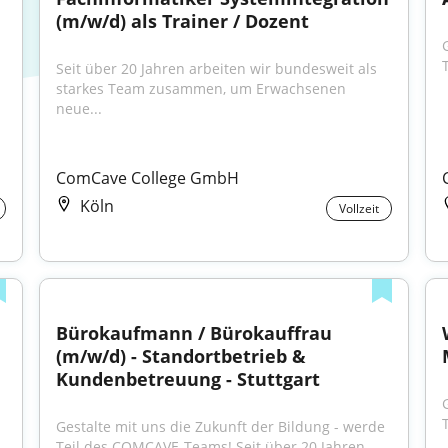
(m/w/d) als Trainer / Dozent
Seit über 20 Jahren arbeiten wir bundesweit als 
starkes Team zusammen, um Erwachsenen 
neue...
ComCave College GmbH
Köln
Vollzeit
Bürokaufmann / Bürokauffrau 
(m/w/d) - Standortbetrieb & 
Kundenbetreuung - Stuttgart
Gestalte mit uns die Zukunft der Bildung - werde 
Teil des COMCAVE-Teams! Seit über 20 Jahren...