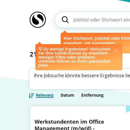
Hier Stichwort, Jobtitel oder Fir
eingeben, um passendere
Ergebnisse zu erhalten.
💡 Zu wenige Ergebnisse? Versuchen
21
Jobs
Sie Ihre Suchkriterien zu erweitern -
weniger Filter oder größerer
Umkreis führen zu mehr passenden
Jobs!
Ihre Jobsuche könnte bessere Ergebnisse li
Relevanz
Datum
Entfernung
Werkstundenten im Office 
Management (m/w/d) - 