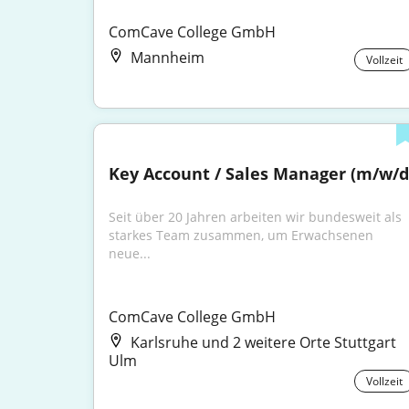
ComCave College GmbH
Mannheim
Vollzeit
Key Account / Sales Manager (m/w/d
Seit über 20 Jahren arbeiten wir bundesweit als 
starkes Team zusammen, um Erwachsenen 
neue...
ComCave College GmbH
Karlsruhe und 2 weitere Orte Stuttgart
Ulm
Vollzeit