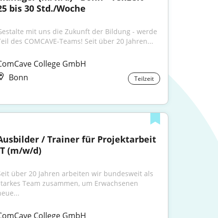
25 bis 30 Std./Woche
Gestalte mit uns die Zukunft der Bildung - werde 
Teil des COMCAVE-Teams! Seit über 20 Jahren...
ComCave College GmbH
Bonn
Teilzeit
Ausbilder / Trainer für Projektarbeit 
IT (m/w/d)
Seit über 20 Jahren arbeiten wir bundesweit als 
starkes Team zusammen, um Erwachsenen 
neue...
ComCave College GmbH