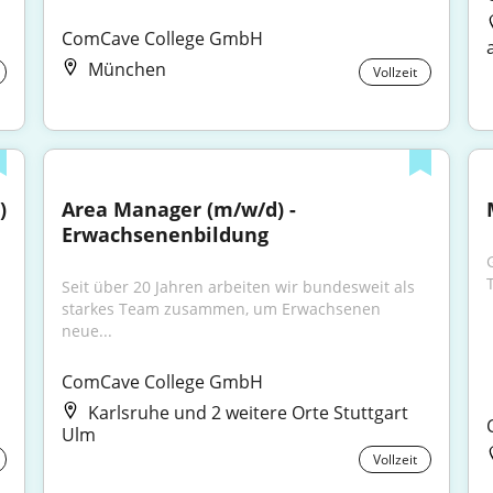
ComCave College GmbH
München
Vollzeit
)
Area Manager (m/w/d) - 
Erwachsenenbildung
Seit über 20 Jahren arbeiten wir bundesweit als 
starkes Team zusammen, um Erwachsenen 
neue...
ComCave College GmbH
Karlsruhe und 2 weitere Orte Stuttgart
Ulm
Vollzeit