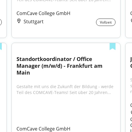
ComCave College GmbH
Stuttgart
Vollzeit
Standortkoordinator / Office 
Manager (m/w/d) - Frankfurt am 
Main
Gestalte mit uns die Zukunft der Bildung - werde 
Teil des COMCAVE-Teams! Seit über 20 Jahren...
ComCave College GmbH