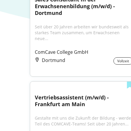
Erwachsenenbildung (m/w/d) - 
Dortmund
Seit über 20 Jahren arbeiten wir bundesweit als 
starkes Team zusammen, um Erwachsenen 
neue...
ComCave College GmbH
Dortmund
Vollzeit
Vertriebsassistent (m/w/d) - 
Frankfurt am Main
Gestalte mit uns die Zukunft der Bildung - werde 
Teil des COMCAVE-Teams! Seit über 20 Jahren...