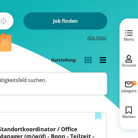
Job finden
Alle Filter
Menü
Darstellung:
Account
tigkeitsfeld suchen.
Jobagent
Merken
Standortkoordinator / Office 
Manager (m/w/d) - Bonn - Teilzeit - 