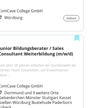
ComCave College GmbH
Würzburg
Vollzeit
Junior Bildungsberater / Sales 
Consultant Weiterbildung (m/w/d)
Seit über 20 Jahren arbeiten wir bundesweit als 
starkes Team zusammen, um Erwachsenen 
neue...
ComCave College GmbH
Dortmund und 9 weitere Orte
Gelsenkirchen Münster Stuttgart Kassel
Gießen Würzburg Buxtehude Paderborn
Lübeck