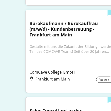
Bürokaufmann / Bürokauffrau 
(m/w/d) - Kundenbetreuung - 
Frankfurt am Main
Gestalte mit uns die Zukunft der Bildung - werde 
Teil des COMCAVE-Teams! Seit über 20 Jahren...
ComCave College GmbH
Frankfurt am Main
Vollzeit
Sales Consultant in der 