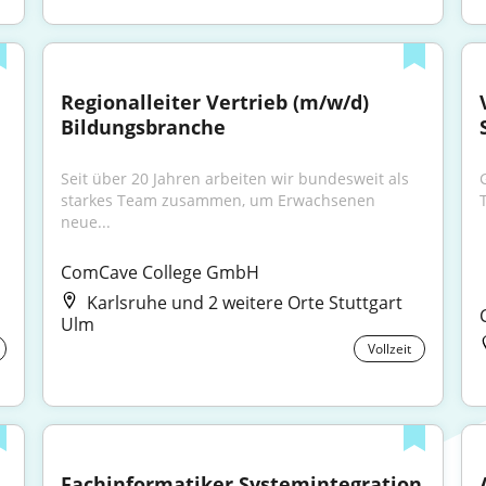
Regionalleiter Vertrieb (m/w/d) 
Bildungsbranche
Seit über 20 Jahren arbeiten wir bundesweit als 
starkes Team zusammen, um Erwachsenen 
neue...
ComCave College GmbH
Karlsruhe und 2 weitere Orte Stuttgart
Ulm
Vollzeit
Fachinformatiker Systemintegration 