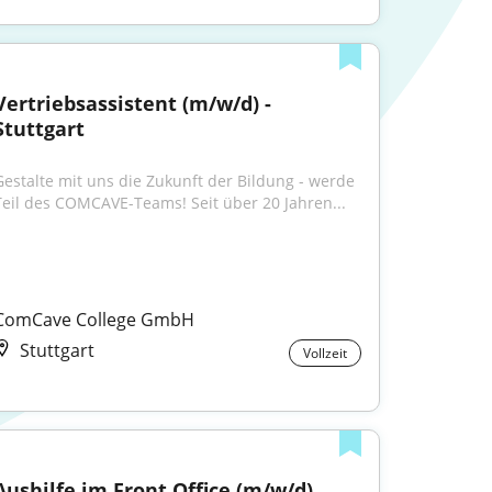
Vertriebsassistent (m/w/d) - 
Stuttgart
Gestalte mit uns die Zukunft der Bildung - werde 
Teil des COMCAVE-Teams! Seit über 20 Jahren...
ComCave College GmbH
Stuttgart
Vollzeit
Aushilfe im Front Office (m/w/d)