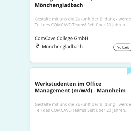
Mönchengladbach
Gestalte mit uns die Zukunft der Bildung - werde 
Teil des COMCAVE-Teams! Seit über 20 Jahren...
ComCave College GmbH
Mönchengladbach
Vollzeit
Werkstudenten im Office 
Management (m/w/d) - Mannheim
Gestalte mit uns die Zukunft der Bildung - werde 
Teil des COMCAVE-Teams! Seit über 20 Jahren...