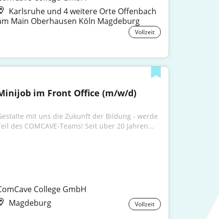
Karlsruhe und 4 weitere Orte Offenbach
am Main Oberhausen Köln Magdeburg
Vollzeit
Minijob im Front Office (m/w/d)
Gestalte mit uns die Zukunft der Bildung - werde 
Teil des COMCAVE-Teams! Seit über 20 Jahren...
ComCave College GmbH
Magdeburg
Vollzeit