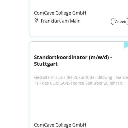
ComCave College GmbH
Frankfurt am Main
Vollzeit
Standortkoordinator (m/w/d) - 
Stuttgart
Gestalte mit uns die Zukunft der Bildung - werde 
Teil des COMCAVE-Teams! Seit über 20 Jahren...
ComCave College GmbH