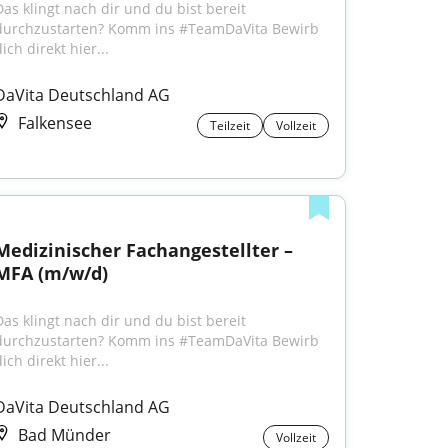
Das klingt nach dir und du bist bereit 
durchzustarten? Komm ins #TeamDaVita Bewirb 
ich direkt hier...
DaVita Deutschland AG
Falkensee
Teilzeit
Vollzeit
Medizinischer Fachangestellter – 
MFA (m/w/d)
Das klingt nach dir und du bist bereit 
durchzustarten? Komm ins #TeamDaVita Bewirb 
ich direkt hier...
DaVita Deutschland AG
Bad Münder
Vollzeit