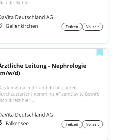
ich direkt hier...
DaVita Deutschland AG
Geilenkirchen
Teilzeit
Vollzeit
Ärztliche Leitung - Nephrologie 
(m/w/d)
Das klingt nach dir und du bist bereit 
durchzustarten? Komm ins #TeamDaVita Bewirb 
ich direkt hier...
DaVita Deutschland AG
Falkensee
Teilzeit
Vollzeit