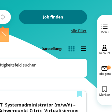
Job finden
Alle Filter
Menü
Darstellung:
Account
tigkeitsfeld suchen.
Jobagent
Merken
IT−Systemadministrator (m/w/d) – 
Schwerpunkt Citrix, Virtualisierung 