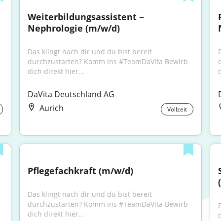
Weiterbildungsassistent − 
Nephrologie (m/w/d)
Das klingt nach dir und du bist bereit 
durchzustarten? Komm ins #TeamDaVita Bewirb 
dich direkt hier...
d
DaVita Deutschland AG
Aurich
Vollzeit
Pflegefachkraft (m/w/d)
Das klingt nach dir und du bist bereit 
durchzustarten? Komm ins #TeamDaVita Bewirb 
dich direkt hier...