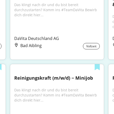
Das klingt nach dir und du bist bereit 
durchzustarten? Komm ins #TeamDaVita Bewirb 
dich direkt hier...
d
DaVita Deutschland AG
Bad Aibling
Vollzeit
Reinigungskraft (m/w/d) − Minijob
Das klingt nach dir und du bist bereit 
durchzustarten? Komm ins #TeamDaVita Bewirb 
dich direkt hier...
d