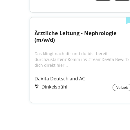
Ärztliche Leitung - Nephrologie 
(m/w/d)
Das klingt nach dir und du bist bereit 
durchzustarten? Komm ins #TeamDaVita Bewirb 
dich direkt hier...
DaVita Deutschland AG
Dinkelsbühl
Vollzeit