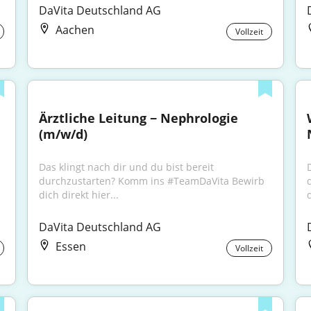
DaVita Deutschland AG
Aachen
Vollzeit
Ärztliche Leitung − Nephrologie 
(m/w/d)
Das klingt nach dir und du bist bereit 
durchzustarten? Komm ins #TeamDaVita Bewirb 
dich direkt hier...
d
DaVita Deutschland AG
Essen
Vollzeit