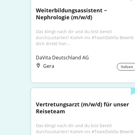
Weiterbildungsassistent − 
Nephrologie (m/w/d)
Das klingt nach dir und du bist bereit 
durchzustarten? Komm ins #TeamDaVita Bewirb 
dich direkt hier...
DaVita Deutschland AG
Gera
Vollzeit
Vertretungsarzt (m/w/d) für unser 
Reiseteam
Das klingt nach dir und du bist bereit 
durchzustarten? Komm ins #TeamDaVita Bewirb 