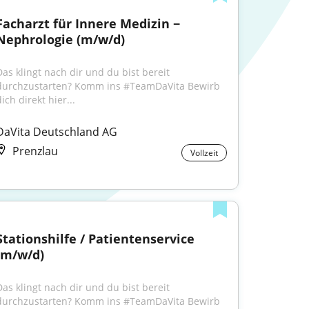
Facharzt für Innere Medizin − 
Nephrologie (m/w/d)
Das klingt nach dir und du bist bereit 
durchzustarten? Komm ins #TeamDaVita Bewirb 
ich direkt hier...
DaVita Deutschland AG
Prenzlau
Vollzeit
Stationshilfe / Patientenservice 
(m/w/d)
Das klingt nach dir und du bist bereit 
durchzustarten? Komm ins #TeamDaVita Bewirb 