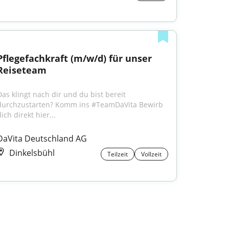
Pflegefachkraft (m/w/d) für unser 
Reiseteam
Das klingt nach dir und du bist bereit 
durchzustarten? Komm ins #TeamDaVita Bewirb 
ich direkt hier...
DaVita Deutschland AG
Dinkelsbühl
Teilzeit
Vollzeit