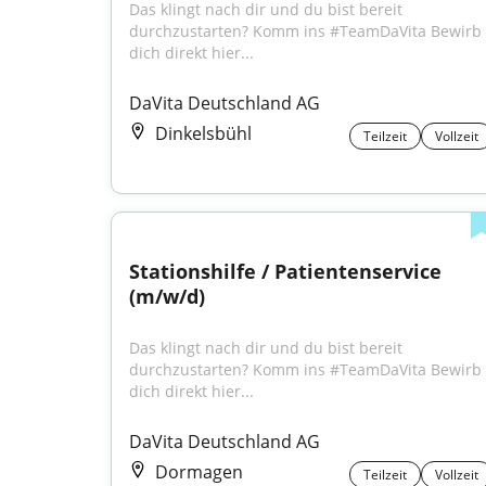
Das klingt nach dir und du bist bereit 
durchzustarten? Komm ins #TeamDaVita Bewirb 
dich direkt hier...
DaVita Deutschland AG
Dinkelsbühl
Teilzeit
Vollzeit
Stationshilfe / Patientenservice 
(m/w/d)
Das klingt nach dir und du bist bereit 
durchzustarten? Komm ins #TeamDaVita Bewirb 
dich direkt hier...
DaVita Deutschland AG
Dormagen
Teilzeit
Vollzeit