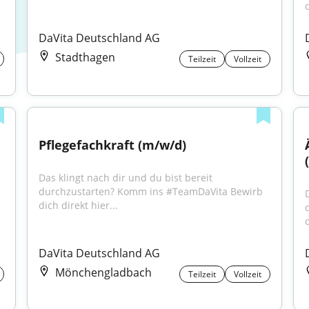
d
DaVita Deutschland AG
Stadthagen
Teilzeit
Vollzeit
Pflegefachkraft (m/w/d)
Das klingt nach dir und du bist bereit 
durchzustarten? Komm ins #TeamDaVita Bewirb 
dich direkt hier...
d
DaVita Deutschland AG
Mönchengladbach
Teilzeit
Vollzeit