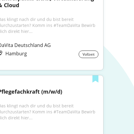
& Cloud
Das klingt nach dir und du bist bereit 
durchzustarten? Komm ins #TeamDaVita Bewirb 
ich direkt hier...
DaVita Deutschland AG
Hamburg
Vollzeit
Pflegefachkraft (m/w/d)
Das klingt nach dir und du bist bereit 
durchzustarten? Komm ins #TeamDaVita Bewirb 
ich direkt hier...