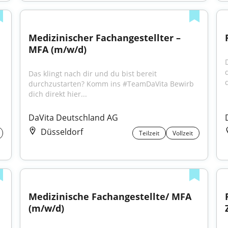
Medizinischer Fachangestellter – 
MFA (m/w/d)
Das klingt nach dir und du bist bereit 
d
durchzustarten? Komm ins #TeamDaVita Bewirb 
dich direkt hier...
DaVita Deutschland AG
Düsseldorf
Teilzeit
Vollzeit
Medizinische Fachangestellte/ MFA 
(m/w/d)