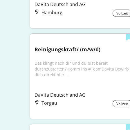
DaVita Deutschland AG
Hamburg
Vollzeit
Reinigungskraft/ (m/w/d)
Das klingt nach dir und du bist bereit 
durchzustarten? Komm ins #TeamDaVita Bewirb 
dich direkt hier...
DaVita Deutschland AG
Torgau
Vollzeit