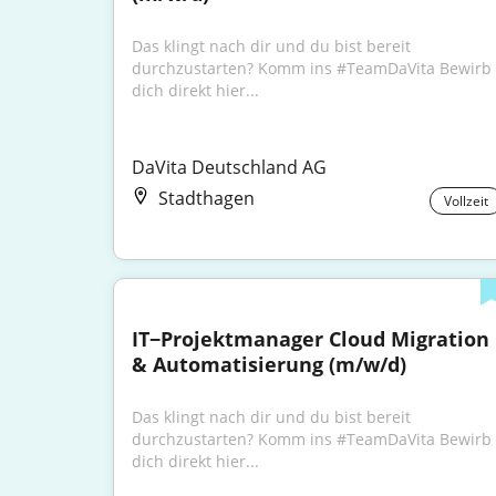
Das klingt nach dir und du bist bereit 
durchzustarten? Komm ins #TeamDaVita Bewirb 
dich direkt hier...
DaVita Deutschland AG
Stadthagen
Vollzeit
IT−Projektmanager Cloud Migration 
& Automatisierung (m/w/d)
Das klingt nach dir und du bist bereit 
durchzustarten? Komm ins #TeamDaVita Bewirb 
dich direkt hier...