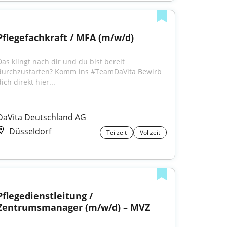
Pflegefachkraft / MFA (m/w/d)
Das klingt nach dir und du bist bereit 
durchzustarten? Komm ins #TeamDaVita Bewirb 
ich direkt hier...
DaVita Deutschland AG
Düsseldorf
Teilzeit
Vollzeit
Pflegedienstleitung / 
Zentrumsmanager (m/w/d) – MVZ