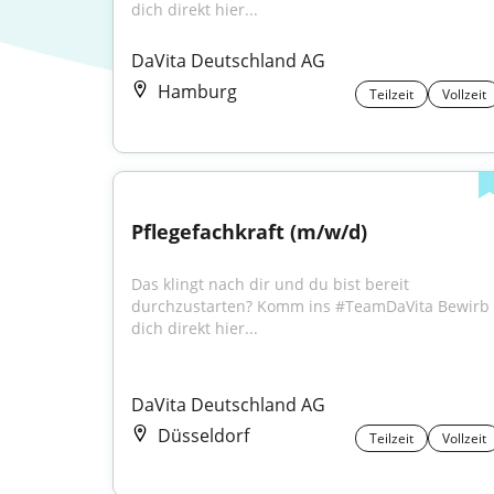
dich direkt hier...
DaVita Deutschland AG
Hamburg
Teilzeit
Vollzeit
Pflegefachkraft (m/w/d)
Das klingt nach dir und du bist bereit 
durchzustarten? Komm ins #TeamDaVita Bewirb 
dich direkt hier...
DaVita Deutschland AG
Düsseldorf
Teilzeit
Vollzeit