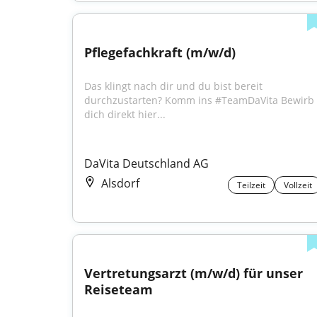
Pflegefachkraft (m/w/d)
Das klingt nach dir und du bist bereit 
durchzustarten? Komm ins #TeamDaVita Bewirb 
dich direkt hier...
DaVita Deutschland AG
Alsdorf
Teilzeit
Vollzeit
Vertretungsarzt (m/w/d) für unser 
Reiseteam