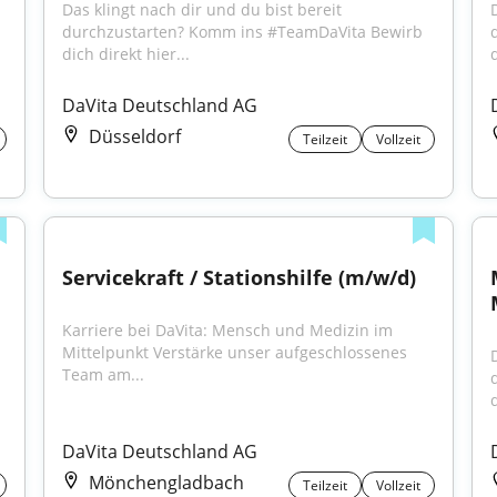
Das klingt nach dir und du bist bereit 
durchzustarten? Komm ins #TeamDaVita Bewirb 
dich direkt hier...
d
DaVita Deutschland AG
Düsseldorf
Teilzeit
Vollzeit
Servicekraft / Stationshilfe (m/w/d)
Karriere bei DaVita: Mensch und Medizin im 
Mittelpunkt Verstärke unser aufgeschlossenes 
Team am...
d
DaVita Deutschland AG
Mönchengladbach
Teilzeit
Vollzeit