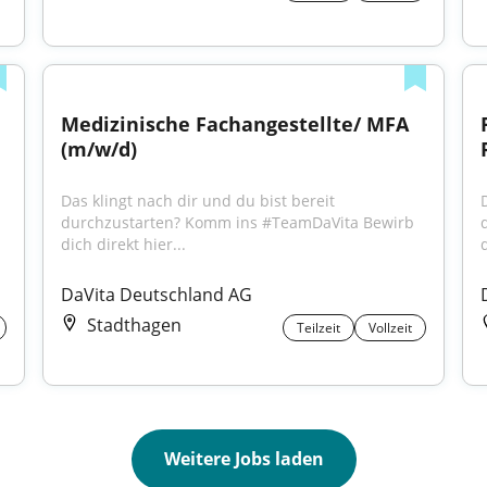
Medizinische Fachangestellte/ MFA 
(m/w/d)
Das klingt nach dir und du bist bereit 
durchzustarten? Komm ins #TeamDaVita Bewirb 
dich direkt hier...
d
DaVita Deutschland AG
Stadthagen
Teilzeit
Vollzeit
Weitere Jobs laden