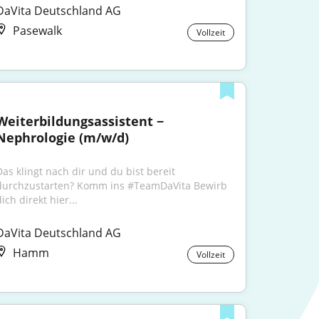
DaVita Deutschland AG
Pasewalk
Vollzeit
Weiterbildungsassistent − 
Nephrologie (m/w/d)
Das klingt nach dir und du bist bereit 
durchzustarten? Komm ins #TeamDaVita Bewirb 
ich direkt hier...
DaVita Deutschland AG
Hamm
Vollzeit