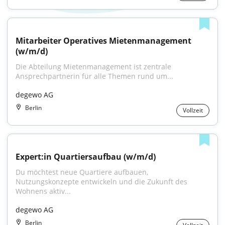
Mitarbeiter Operatives Mietenmanagement 
(w/m/d)
Die Abteilung Mietenmanagement ist zentrale 
Ansprechpartnerin für alle Themen rund um...
degewo AG
Berlin
Vollzeit
Expert:in Quartiersaufbau (w/m/d)
Du möchtest neue Quartiere aufbauen, 
Nutzungskonzepte entwickeln und die Zukunft des 
Wohnens aktiv...
degewo AG
Berlin