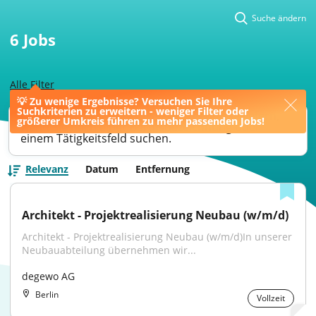
Suche ändern
6
Jobs
Alle Filter
💡 Zu wenige Ergebnisse? Versuchen Sie Ihre
Suchkriterien zu erweitern - weniger Filter oder
Ihre Jobsuche könnte bessere Ergebnisse liefern,
größerer Umkreis führen zu mehr passenden Jobs!
wenn Sie nach einer Berufsbezeichnung oder
einem Tätigkeitsfeld suchen.
Relevanz
Datum
Entfernung
Architekt - Projektrealisierung Neubau (w/m/d)
Architekt - Projektrealisierung Neubau (w/m/d)In unserer 
Neubauabteilung übernehmen wir...
degewo AG
Berlin
Vollzeit