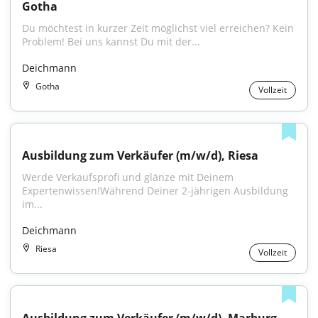
Gotha
Du möchtest in kurzer Zeit möglichst viel erreichen? Kein 
Problem! Bei uns kannst Du mit der...
Deichmann
Gotha
Vollzeit
Ausbildung zum Verkäufer (m/w/d), Riesa
Werde Verkaufsprofi und glänze mit Deinem 
Expertenwissen!Während Deiner 2-jährigen Ausbildung 
im...
Deichmann
Riesa
Vollzeit