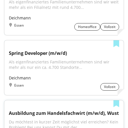
Als eigenfinanziertes Familienunternehmen sind wir weit 
mehr als ein Filialnetz mit rund 4.700...
Deichmann
Essen
Homeoffice
Vollzeit
Spring Developer (m/w/d)
Als eigenfinanziertes Familienunternehmen sind wir 
mehr als nur ein ca. 4.700 Standorte...
Deichmann
Essen
Vollzeit
Ausbildung zum Handelsfachwirt (m/w/d), Wust
Du möchtest in kurzer Zeit möglichst viel erreichen? Kein 
Problem! Bei uns kannst Du mit der...