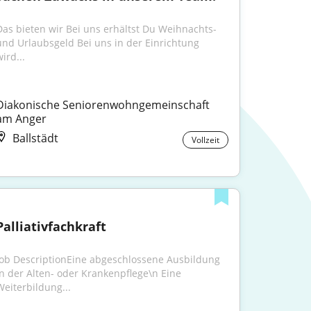
Das bieten wir Bei uns erhältst Du Weihnachts- 
und Urlaubsgeld Bei uns in der Einrichtung 
ird...
Diakonische Seniorenwohngemeinschaft 
am Anger
Ballstädt
Vollzeit
Palliativfachkraft
Job DescriptionEine abgeschlossene Ausbildung 
in der Alten- oder Krankenpflege\n Eine 
Weiterbildung...