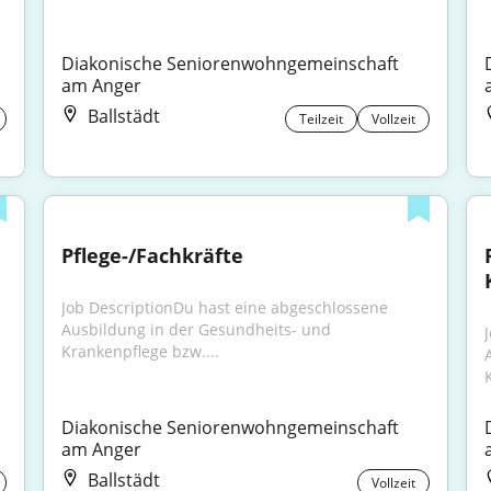
Diakonische Seniorenwohngemeinschaft 
am Anger
Ballstädt
Teilzeit
Vollzeit
Pflege-/Fachkräfte
Job DescriptionDu hast eine abgeschlossene 
Ausbildung in der Gesundheits- und 
Krankenpflege bzw....
Diakonische Seniorenwohngemeinschaft 
am Anger
Ballstädt
Vollzeit