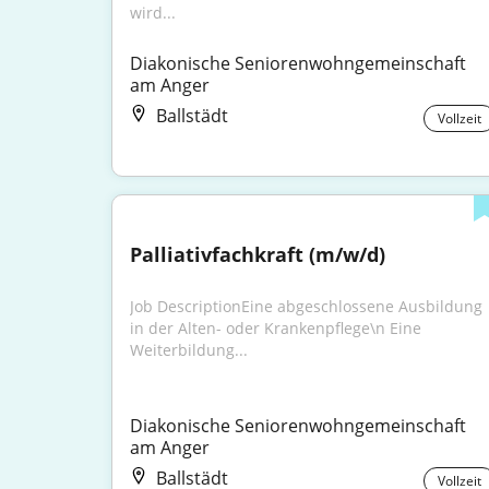
wird...
Diakonische Seniorenwohngemeinschaft 
am Anger
Ballstädt
Vollzeit
Palliativfachkraft (m/w/d)
Job DescriptionEine abgeschlossene Ausbildung 
in der Alten- oder Krankenpflege\n Eine 
Weiterbildung...
Diakonische Seniorenwohngemeinschaft 
am Anger
Ballstädt
Vollzeit