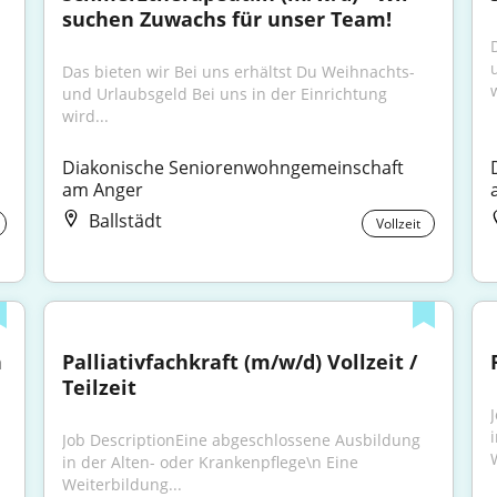
suchen Zuwachs für unser Team!
Das bieten wir Bei uns erhältst Du Weihnachts- 
w
und Urlaubsgeld Bei uns in der Einrichtung 
wird...
Diakonische Seniorenwohngemeinschaft 
am Anger
Ballstädt
Vollzeit
 
Palliativfachkraft (m/w/d) Vollzeit / 
Teilzeit
Job DescriptionEine abgeschlossene Ausbildung 
in der Alten- oder Krankenpflege\n Eine 
Weiterbildung...