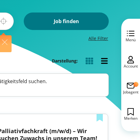
Job finden
Alle Filter
Menü
Darstellung:
Account
tigkeitsfeld suchen.
Jobagent
Merken
Palliativfachkraft (m/w/d) – Wir 
suchen Zuwachs in unserem Team!