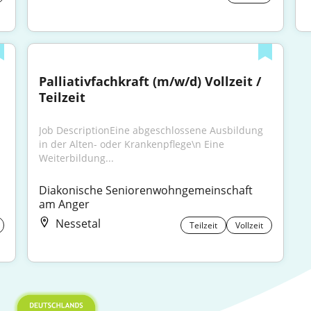
Palliativfachkraft (m/w/d) Vollzeit / 
Teilzeit
Job DescriptionEine abgeschlossene Ausbildung 
in der Alten- oder Krankenpflege\n Eine 
Weiterbildung...
Diakonische Seniorenwohngemeinschaft 
am Anger
Nessetal
Teilzeit
Vollzeit