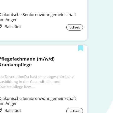
Diakonische Seniorenwohngemeinschaft 
am Anger
Ballstädt
Vollzeit
Pflegefachmann (m/w/d) 
Krankenpflege
Job DescriptionDu hast eine abgeschlossene 
Ausbildung in der Gesundheits- und 
Krankenpflege bzw....
Diakonische Seniorenwohngemeinschaft 
am Anger
Ballstädt
Vollzeit