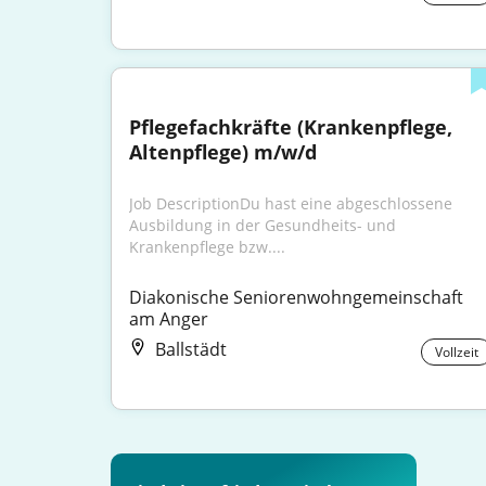
Pflegefachkräfte (Krankenpflege, 
Altenpflege) m/w/d
Job DescriptionDu hast eine abgeschlossene 
Ausbildung in der Gesundheits- und 
Krankenpflege bzw....
Diakonische Seniorenwohngemeinschaft 
am Anger
Ballstädt
Vollzeit