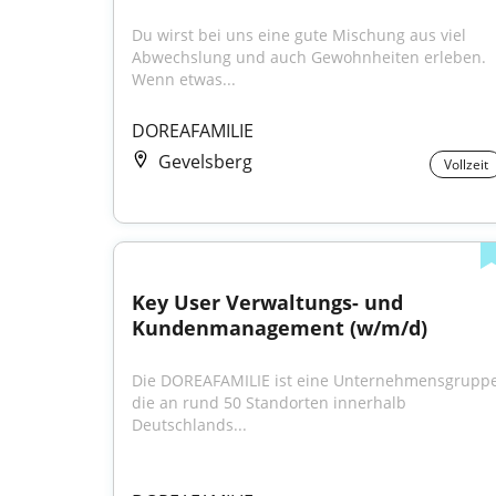
Du wirst bei uns eine gute Mischung aus viel 
Abwechslung und auch Gewohnheiten erleben. 
Wenn etwas...
DOREAFAMILIE
Gevelsberg
Vollzeit
Key User Verwaltungs- und 
Kundenmanagement (w/m/d)
Die DOREAFAMILIE ist eine Unternehmensgruppe,
die an rund 50 Standorten innerhalb 
Deutschlands...