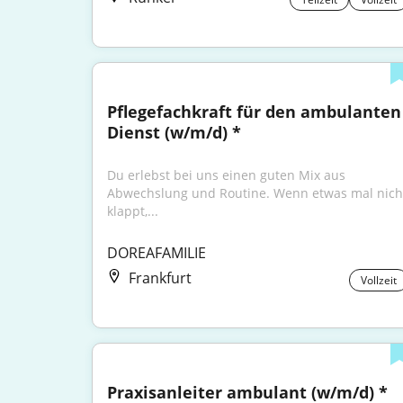
Pflegefachkraft für den ambulanten 
Dienst (w/m/d) *
Du erlebst bei uns einen guten Mix aus 
Abwechslung und Routine. Wenn etwas mal nicht
klappt,...
DOREAFAMILIE
Frankfurt
Vollzeit
Praxisanleiter ambulant (w/m/d) *