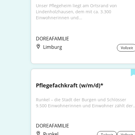
Unser Pflegeheim liegt am Ortsrand von 
Lindenholzhausen, dem mit ca. 3.300 
Einwohnerinnen und...
DOREAFAMILIE
Limburg
Vollzeit
Pflegefachkraft (w/m/d)*
Runkel – die Stadt der Burgen und Schlösser 
9.500 Einwohnerinnen und Einwohner zählt der..
DOREAFAMILIE
Runkel
Teilzeit
Vollzeit