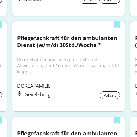
Pflegefachkraft für den ambulanten 
Dienst (w/m/d) 30Std./Woche *
Du erlebst bei uns einen guten Mix aus 
 
Abwechslung und Routine. Wenn etwas mal nicht 
klappt,...
w
DOREAFAMILIE
Gevelsberg
Vollzeit
Pflegefachkraft für den ambulanten 