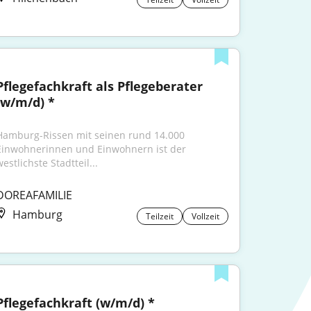
Pflegefachkraft als Pflegeberater 
(w/m/d) *
Hamburg-Rissen mit seinen rund 14.000 
Einwohnerinnen und Einwohnern ist der 
estlichste Stadtteil...
DOREAFAMILIE
Hamburg
Teilzeit
Vollzeit
Pflegefachkraft (w/m/d) *