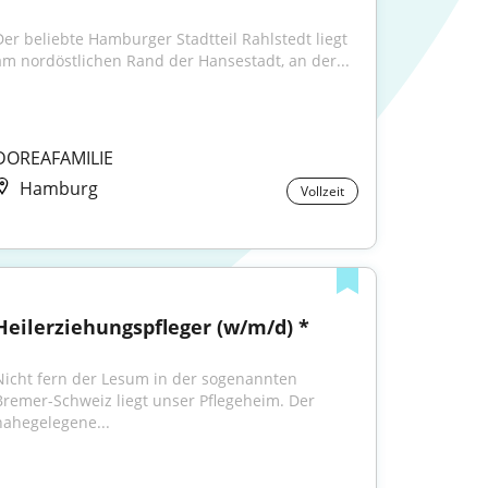
Der beliebte Hamburger Stadtteil Rahlstedt liegt 
am nordöstlichen Rand der Hansestadt, an der...
DOREAFAMILIE
Hamburg
Vollzeit
Heilerziehungspfleger (w/m/d) *
Nicht fern der Lesum in der sogenannten 
Bremer-Schweiz liegt unser Pflegeheim. Der 
nahegelegene...