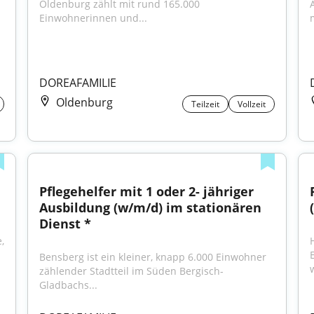
Oldenburg zählt mit rund 165.000 
Einwohnerinnen und...
m
DOREAFAMILIE
Oldenburg
Teilzeit
Vollzeit
Pflegehelfer mit 1 oder 2- jähriger 
Ausbildung (w/m/d) im stationären 
Dienst *
 
Bensberg ist ein kleiner, knapp 6.000 Einwohner 
w
zählender Stadtteil im Süden Bergisch- 
Gladbachs...