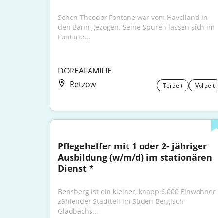
Schon Theodor Fontane war vom Havelland in 
den Bann gezogen. Seine Spuren lassen sich im 
Fontane...
DOREAFAMILIE
Retzow
Teilzeit
Vollzeit
Pflegehelfer mit 1 oder 2- jähriger 
Ausbildung (w/m/d) im stationären 
Dienst *
Bensberg ist ein kleiner, knapp 6.000 Einwohner 
zählender Stadtteil im Süden Bergisch- 
Gladbachs...