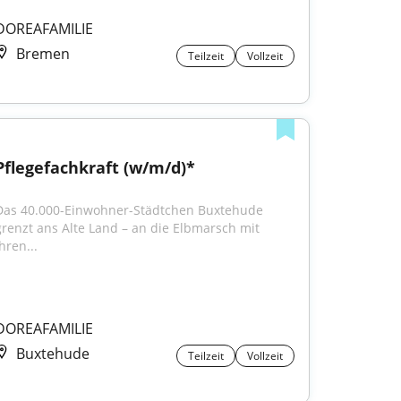
DOREAFAMILIE
Bremen
Teilzeit
Vollzeit
Pflegefachkraft (w/m/d)*
Das 40.000-Einwohner-Städtchen Buxtehude 
grenzt ans Alte Land – an die Elbmarsch mit 
hren...
DOREAFAMILIE
Buxtehude
Teilzeit
Vollzeit