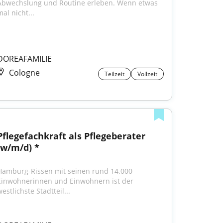
Abwechslung und Routine erleben. Wenn etwas 
al nicht...
DOREAFAMILIE
Cologne
Teilzeit
Vollzeit
Pflegefachkraft als Pflegeberater 
(w/m/d) *
Hamburg-Rissen mit seinen rund 14.000 
Einwohnerinnen und Einwohnern ist der 
estlichste Stadtteil...