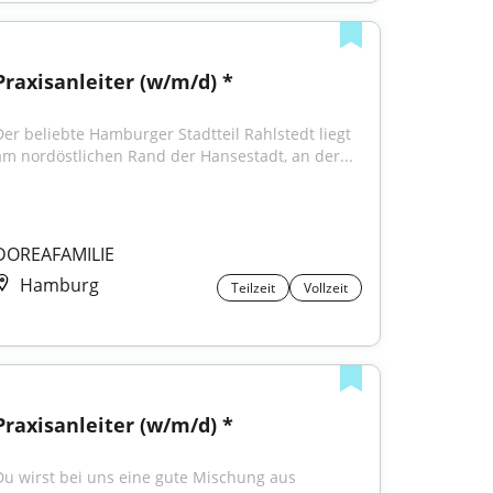
Praxisanleiter (w/m/d) *
Der beliebte Hamburger Stadtteil Rahlstedt liegt 
am nordöstlichen Rand der Hansestadt, an der...
DOREAFAMILIE
Hamburg
Teilzeit
Vollzeit
Praxisanleiter (w/m/d) *
Du wirst bei uns eine gute Mischung aus 