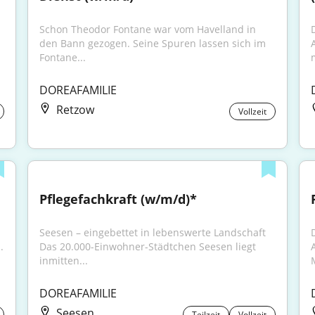
Schon Theodor Fontane war vom Havelland in 
den Bann gezogen. Seine Spuren lassen sich im 
Fontane...
m
DOREAFAMILIE
Retzow
Vollzeit
Pflegefachkraft (w/m/d)*
Seesen – eingebettet in lebenswerte Landschaft 
.
Das 20.000-Einwohner-Städtchen Seesen liegt 
inmitten...
M
DOREAFAMILIE
Seesen
Teilzeit
Vollzeit