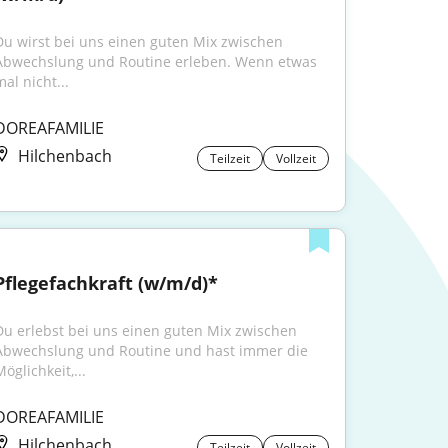
Du wirst bei uns einen guten Mix zwischen 
Abwechslung und Routine erleben. Wenn etwas 
al nicht...
DOREAFAMILIE
Hilchenbach
Teilzeit
Vollzeit
Pflegefachkraft (w/m/d)*
Du erlebst bei uns einen guten Mix zwischen 
Abwechslung und Routine und hast immer die 
öglichkeit,...
DOREAFAMILIE
Hilchenbach
Teilzeit
Vollzeit