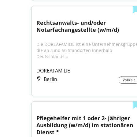
Rechtsanwalts- und/oder 
Notarfachangestellte (w/m/d)
Die DOREAFAMILIE ist eine Unternehmensgruppe,
die an rund 50 Standorten innerhalb 
Deutschlands...
DOREAFAMILIE
Berlin
Vollzeit
Pflegehelfer mit 1 oder 2- jähriger 
Ausbildung (w/m/d) im stationären 
Dienst *