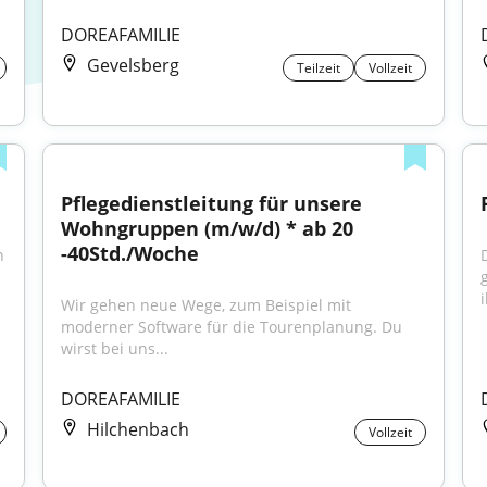
DOREAFAMILIE
Gevelsberg
Teilzeit
Vollzeit
Pflegedienstleitung für unsere 
Wohngruppen (m/w/d) * ab 20 
-40Std./Woche
 
i
Wir gehen neue Wege, zum Beispiel mit 
moderner Software für die Tourenplanung. Du 
wirst bei uns...
DOREAFAMILIE
Hilchenbach
Vollzeit