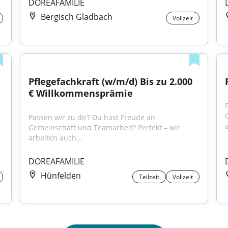
DOREAFAMILIE
Bergisch Gladbach
Vollzeit
Pflegefachkraft (w/m/d) Bis zu 2.000 
€ Willkommensprämie
Passen wir zu dir? Du hast Freude an 
Gemeinschaft und Teamarbeit? Perfekt – wir 
arbeiten auch...
DOREAFAMILIE
Hünfelden
Teilzeit
Vollzeit