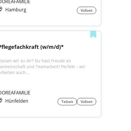
DOREAFAMILIE
Hamburg
Vollzeit
Pflegefachkraft (w/m/d)*
Passen wir zu dir? Du hast Freude an 
Gemeinschaft und Teamarbeit? Perfekt – wir 
arbeiten auch...
DOREAFAMILIE
Hünfelden
Teilzeit
Vollzeit