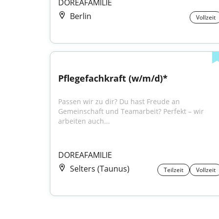
DOREAFAMILIE
Berlin
Vollzeit
Pflegefachkraft (w/m/d)*
Passen wir zu dir? Du hast Freude an 
Gemeinschaft und Teamarbeit? Perfekt – wir 
arbeiten auch...
DOREAFAMILIE
Selters (Taunus)
Teilzeit
Vollzeit