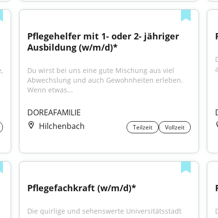
Pflegehelfer mit 1- oder 2- jähriger 
Ausbildung (w/m/d)*
 
Du wirst bei uns eine gute Mischung aus viel 
Abwechslung und auch Gewohnheiten erleben. 
Wenn etwas...
DOREAFAMILIE
Hilchenbach
Teilzeit
Vollzeit
Pflegefachkraft (w/m/d)*
Die quirlige und sehenswerte Universitätsstadt 