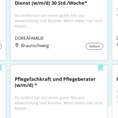
Dienst (w/m/d) 30 Std./Woche*
Du erlebst bei uns einen guten Mix aus 
Abwechslung und Routine. Wenn etwas mal nicht 
klappt,...
DOREAFAMILIE
Braunschweig
Vollzeit
Pflegefachkraft und Pflegeberater 
(w/m/d) *
Du erlebst bei uns einen guten Mix aus 
Abwechslung und Routine. Wenn etwas mal nicht 
klappt,...