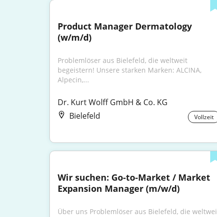
Product Manager Dermatology 
(w/m/d)
Problemlöser aus Bielefeld, die weltweit 
begeistern! Unsere starken Marken: ALCINA, 
Alpecin,...
Dr. Kurt Wolff GmbH & Co. KG
Bielefeld
Vollzeit
Wir suchen: Go-to-Market / Market 
Expansion Manager (m/w/d)
Über uns Problemlöser aus Bielefeld, die weltweit