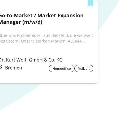
Go-to-Market / Market Expansion 
Manager (m/w/d)
Über uns Problemlöser aus Bielefeld, die weltweit 
begeistern! Unsere starken Marken: ALCINA,...
Dr. Kurt Wolff GmbH & Co. KG
Bremen
Homeoffice
Vollzeit