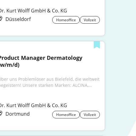
Dr. Kurt Wolff GmbH & Co. KG
Düsseldorf
Homeoffice
Vollzeit
Product Manager Dermatology 
(w/m/d)
Über uns Problemlöser aus Bielefeld, die weltweit 
begeistern! Unsere starken Marken: ALCINA,...
Dr. Kurt Wolff GmbH & Co. KG
Dortmund
Homeoffice
Vollzeit