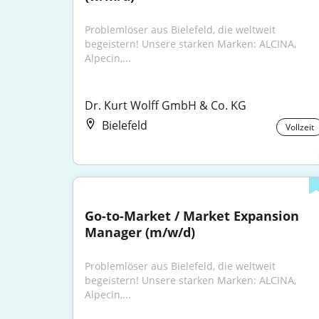
Problemlöser aus Bielefeld, die weltweit 
begeistern! Unsere starken Marken: ALCINA, 
Alpecin,...
Dr. Kurt Wolff GmbH & Co. KG
Bielefeld
Vollzeit
Go-to-Market / Market Expansion 
Manager (m/w/d)
Problemlöser aus Bielefeld, die weltweit 
begeistern! Unsere starken Marken: ALCINA, 
Alpecin,...