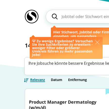
Hier Stichwort, Jobtitel oder Fir
eingeben, um passendere
Ergebnisse zu erhalten.
💡 Zu wenige Ergebnisse? Versuchen
14
Jobs
Sie Ihre Suchkriterien zu erweitern -
weniger Filter oder größerer
Umkreis führen zu mehr passenden
Jobs!
Ihre Jobsuche könnte bessere Ergebnisse li
Relevanz
Datum
Entfernung
Product Manager Dermatology 
(w/m/d)