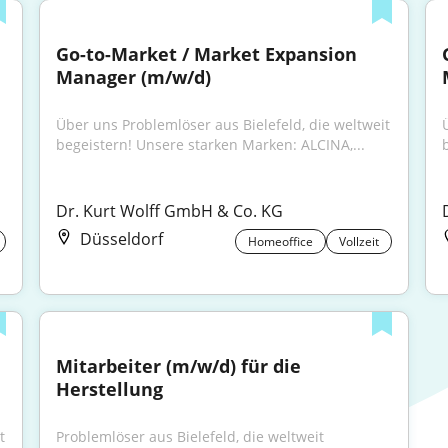
Go-to-Market / Market Expansion 
Manager (m/w/d)
Über uns Problemlöser aus Bielefeld, die weltweit 
begeistern! Unsere starken Marken: ALCINA,...
Dr. Kurt Wolff GmbH & Co. KG
Düsseldorf
Homeoffice
Vollzeit
Mitarbeiter (m/w/d) für die 
Herstellung
 
Problemlöser aus Bielefeld, die weltweit 