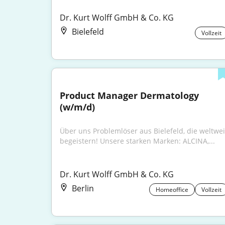
Dr. Kurt Wolff GmbH & Co. KG
Bielefeld
Vollzeit
Product Manager Dermatology 
(w/m/d)
Über uns Problemlöser aus Bielefeld, die weltweit
begeistern! Unsere starken Marken: ALCINA,...
Dr. Kurt Wolff GmbH & Co. KG
Berlin
Homeoffice
Vollzeit