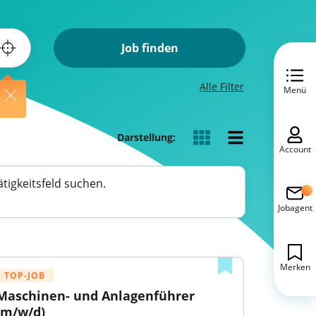
Job finden
Alle Filter
Menü
Darstellung:
Account
tigkeitsfeld suchen.
Jobagent
Merken
TOP-JOB
Maschinen- und Anlagenführer 
(m/w/d)