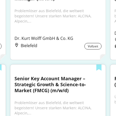
Problemlöser aus Bielefeld, die weltweit 
begeistern! Unsere starken Marken: ALCINA, 
Alpecin,...
A
Dr. Kurt Wolff GmbH & Co. KG
Bielefeld
Vollzeit
Senior Key Account Manager – 
Strategic Growth & Science-to-
Market (FMCG) (m/w/d)
Problemlöser aus Bielefeld, die weltweit 
begeistern! Unsere starken Marken: ALCINA, 
Alpecin,...