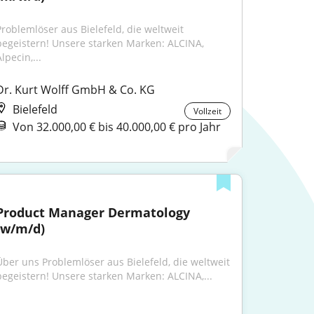
Problemlöser aus Bielefeld, die weltweit 
begeistern! Unsere starken Marken: ALCINA, 
lpecin,...
Dr. Kurt Wolff GmbH & Co. KG
Bielefeld
Vollzeit
Von 32.000,00 € bis 40.000,00 € pro Jahr
Product Manager Dermatology 
(w/m/d)
Über uns Problemlöser aus Bielefeld, die weltweit 
begeistern! Unsere starken Marken: ALCINA,...