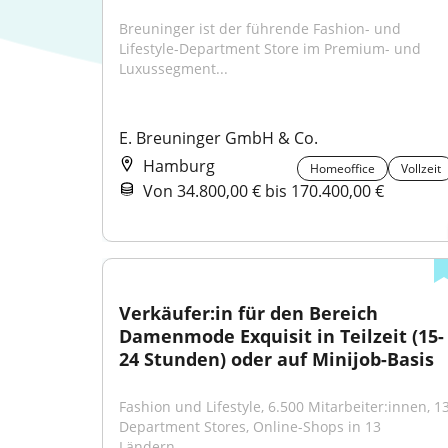
Breuninger ist der führende Fashion- und 
Lifestyle-Department Store im Premium- und 
Luxussegment...
E. Breuninger GmbH & Co.
Hamburg
Homeoffice
Vollzeit
Von 34.800,00 € bis 170.400,00 €
Verkäufer:in für den Bereich 
Damenmode Exquisit in Teilzeit (15-
24 Stunden) oder auf Minijob-Basis
Fashion und Lifestyle, 6.500 Mitarbeiter:innen, 13
Department Stores, Online-Shops in 13 
Ländern,...