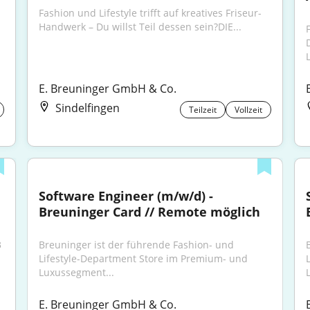
Fashion und Lifestyle trifft auf kreatives Friseur-
Handwerk – Du willst Teil dessen sein?DIE...
E. Breuninger GmbH & Co.
Sindelfingen
Teilzeit
Vollzeit
Software Engineer (m/w/d) - 
Breuninger Card // Remote möglich
 
Breuninger ist der führende Fashion- und 
Lifestyle-Department Store im Premium- und 
Luxussegment...
E. Breuninger GmbH & Co.