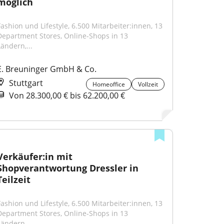
möglich
Fashion und Lifestyle, 6.500 Mitarbeiter:innen, 13 
Department Stores, Online-Shops in 13 
Ländern,...
E. Breuninger GmbH & Co.
Stuttgart
Homeoffice
Vollzeit
Von 28.300,00 € bis 62.200,00 €
Verkäufer:in mit 
Shopverantwortung Dressler in 
Teilzeit
Fashion und Lifestyle, 6.500 Mitarbeiter:innen, 13 
Department Stores, Online-Shops in 13 
Ländern,...