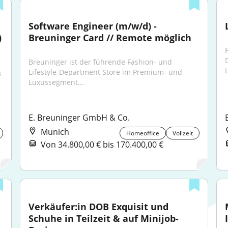
Software Engineer (m/w/d) - 
 
Breuninger Card // Remote möglich
Breuninger ist der führende Fashion- und 
Lifestyle-Department Store im Premium- und 
 
Luxussegment...
E. Breuninger GmbH & Co.
Munich
Homeoffice
Vollzeit
Von 34.800,00 € bis 170.400,00 €
Verkäufer:in DOB Exquisit und 
Schuhe in Teilzeit & auf Minijob-