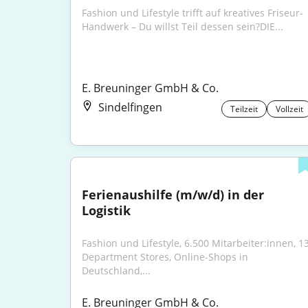
Fashion und Lifestyle trifft auf kreatives Friseur-
Handwerk – Du willst Teil dessen sein?DIE...
E. Breuninger GmbH & Co.
Sindelfingen
Teilzeit
Vollzeit
Ferienaushilfe (m/w/d) in der 
Logistik
Fashion und Lifestyle, 6.500 Mitarbeiter:innen, 13
Department Stores, Online-Shops in 
Deutschland,...
E. Breuninger GmbH & Co.