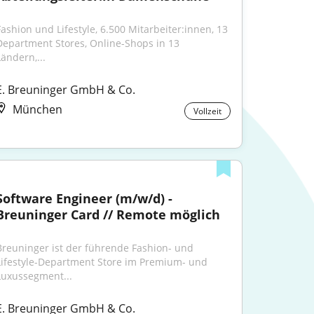
Fashion und Lifestyle, 6.500 Mitarbeiter:innen, 13 
Department Stores, Online-Shops in 13 
Ländern,...
E. Breuninger GmbH & Co.
München
Vollzeit
Software Engineer (m/w/d) - 
Breuninger Card // Remote möglich
Breuninger ist der führende Fashion- und 
Lifestyle-Department Store im Premium- und 
Luxussegment...
E. Breuninger GmbH & Co.