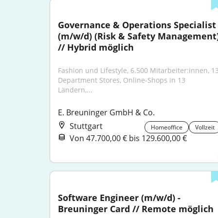
Governance & Operations Specialist 
(m/w/d) (Risk & Safety Management)
// Hybrid möglich
Fashion und Lifestyle, 6.500 Mitarbeiter:innen, 13
Department Stores, Online-Shops in 13 
Ländern,...
E. Breuninger GmbH & Co.
Stuttgart
Homeoffice
Vollzeit
Von 47.700,00 € bis 129.600,00 €
Software Engineer (m/w/d) - 
Breuninger Card // Remote möglich