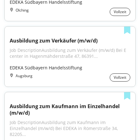
EDEKA Südbayern Handelsstiftung
Olching
Vollzeit
Ausbildung zum Verkäufer (m/w/d)
Job DescriptionAusbildung zum Verkäufer (m/w/d) Bei E 
center in Hagenmähderstraße 47, 86391...
EDEKA Südbayern Handelsstiftung
Augsburg
Vollzeit
Ausbildung zum Kaufmann im Einzelhandel 
(m/w/d)
Job DescriptionAusbildung zum Kaufmann im 
Einzelhandel (m/w/d) Bei EDEKA in Römerstraße 34, 
82205...