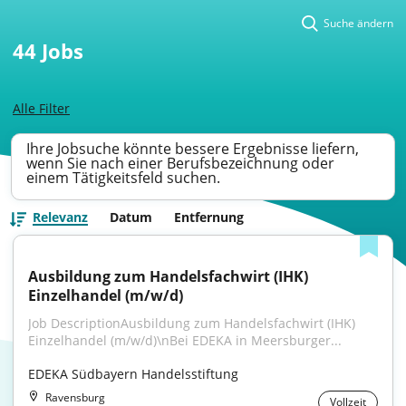
Suche ändern
44
Jobs
Alle Filter
Ihre Jobsuche könnte bessere Ergebnisse liefern,
wenn Sie nach einer Berufsbezeichnung oder
einem Tätigkeitsfeld suchen.
Relevanz
Datum
Entfernung
Ausbildung zum Handelsfachwirt (IHK) 
Einzelhandel (m/w/d)
Job DescriptionAusbildung zum Handelsfachwirt (IHK) 
Einzelhandel (m/w/d)\nBei EDEKA in Meersburger...
EDEKA Südbayern Handelsstiftung
Ravensburg
Vollzeit