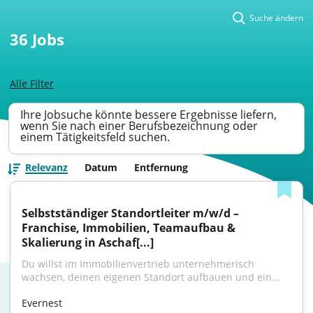
Suche ändern
36
Jobs
Alle Filter
Ihre Jobsuche könnte bessere Ergebnisse liefern,
wenn Sie nach einer Berufsbezeichnung oder
einem Tätigkeitsfeld suchen.
Relevanz
Datum
Entfernung
Selbstständiger Standortleiter m/w/d – 
Franchise, Immobilien, Teamaufbau & 
Skalierung in Aschaf[...]
Du willst im Immobilienvertrieb unternehmerisch 
wachsen, deinen eigenen Standort aufbauen und ein...
Evernest