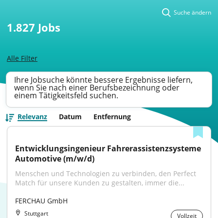
Suche ändern
1.827
Jobs
Alle Filter
Ihre Jobsuche könnte bessere Ergebnisse liefern,
wenn Sie nach einer Berufsbezeichnung oder
einem Tätigkeitsfeld suchen.
Relevanz
Datum
Entfernung
Entwicklungsingenieur Fahrerassistenzsysteme 
Automotive (m/w/d)
Menschen und Technologien zu verbinden, den Perfect 
Match für unsere Kunden zu gestalten, immer die...
FERCHAU GmbH
Stuttgart
Vollzeit