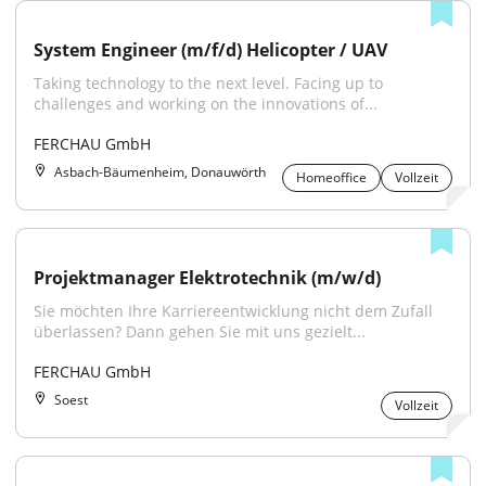
System Engineer (m/f/d) Helicopter / UAV
Taking technology to the next level. Facing up to 
challenges and working on the innovations of...
FERCHAU GmbH
Asbach-Bäumenheim, Donauwörth
Homeoffice
Vollzeit
Projektmanager Elektrotechnik (m/w/d)
Sie möchten Ihre Karriereentwicklung nicht dem Zufall 
überlassen? Dann gehen Sie mit uns gezielt...
FERCHAU GmbH
Soest
Vollzeit