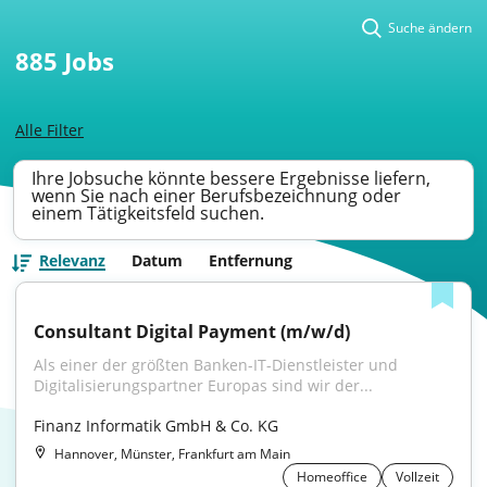
Suche ändern
885
Jobs
Alle Filter
Ihre Jobsuche könnte bessere Ergebnisse liefern,
wenn Sie nach einer Berufsbezeichnung oder
einem Tätigkeitsfeld suchen.
Relevanz
Datum
Entfernung
Consultant Digital Payment (m/w/d)
Als einer der größten Banken-IT-Dienstleister und 
Digitalisierungspartner Europas sind wir der...
Finanz Informatik GmbH & Co. KG
Hannover, Münster, Frankfurt am Main
Homeoffice
Vollzeit