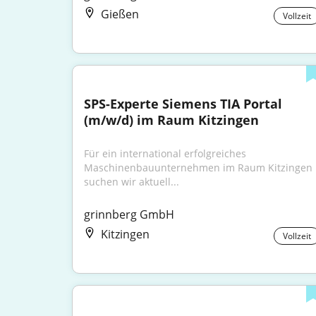
Gießen
Vollzeit
SPS-Experte Siemens TIA Portal 
(m/w/d) im Raum Kitzingen
Für ein international erfolgreiches 
Maschinenbauunternehmen im Raum Kitzingen 
suchen wir aktuell...
grinnberg GmbH
Kitzingen
Vollzeit