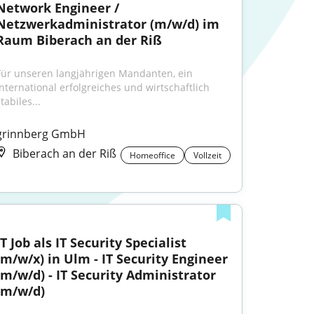
Network Engineer / 
Netzwerkadministrator (m/w/d) im 
Raum Biberach an der Riß
Für unseren langjährigen Mandanten, ein 
international erfolgreiches und wirtschaftlich 
tabiles...
grinnberg GmbH
Biberach an der Riß
Homeoffice
Vollzeit
IT Job als IT Security Specialist 
(m/w/x) in Ulm - IT Security Engineer 
(m/w/d) - IT Security Administrator 
(m/w/d)