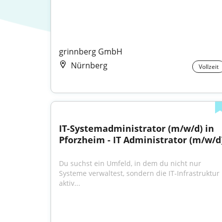
grinnberg GmbH
Nürnberg
Vollzeit
IT-Systemadministrator (m/w/d) in 
Pforzheim - IT Administrator (m/w/d
Du suchst ein Umfeld, in dem du nicht nur 
Systeme verwaltest, sondern die IT-Infrastruktur 
aktiv...