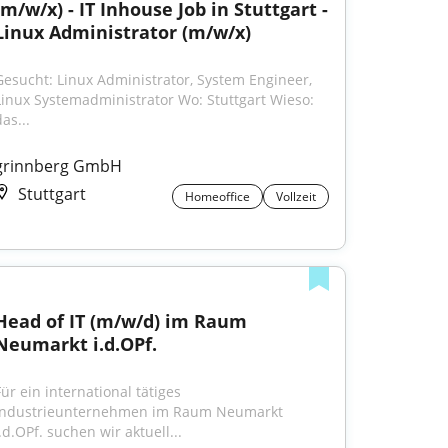
(m/w/x) - IT Inhouse Job in Stuttgart - 
Linux Administrator (m/w/x)
Gesucht: Linux Administrator, System Engineer, 
Linux Systemadministrator Wo: Stuttgart Wieso: 
as...
grinnberg GmbH
Stuttgart
Homeoffice
Vollzeit
Head of IT (m/w/d) im Raum 
Neumarkt i.d.OPf.
ür ein international tätiges 
Industrieunternehmen im Raum Neumarkt 
.d.OPf. suchen wir aktuell...