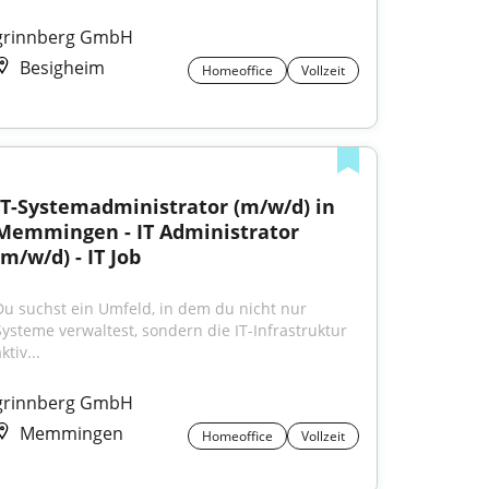
grinnberg GmbH
Besigheim
Homeoffice
Vollzeit
IT-Systemadministrator (m/w/d) in 
Memmingen - IT Administrator 
(m/w/d) - IT Job
Du suchst ein Umfeld, in dem du nicht nur 
Systeme verwaltest, sondern die IT-Infrastruktur 
ktiv...
grinnberg GmbH
Memmingen
Homeoffice
Vollzeit