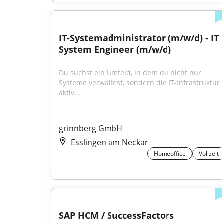
IT-Systemadministrator (m/w/d) - IT 
System Engineer (m/w/d)
Du suchst ein Umfeld, in dem du nicht nur 
Systeme verwaltest, sondern die IT-Infrastruktur 
aktiv...
grinnberg GmbH
Esslingen am Neckar
Homeoffice
Vollzeit
SAP HCM / SuccessFactors 