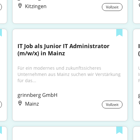
Kitzingen
Vollzeit
IT Job als Junior IT Administrator 
(m/w/x) in Mainz
Für ein modernes und zukunftssicheres 
Unternehmen aus Mainz suchen wir Verstärkung 
für das...
grinnberg GmbH
Mainz
Vollzeit