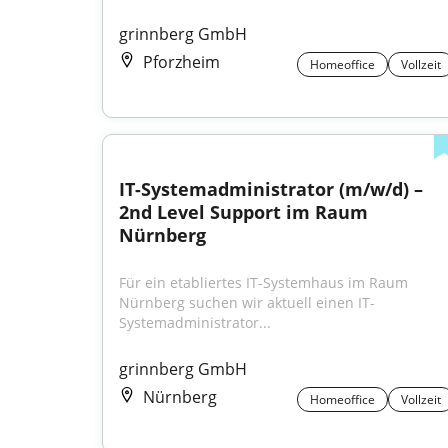
grinnberg GmbH
Pforzheim
Homeoffice
Vollzeit
IT-Systemadministrator (m/w/d) – 
2nd Level Support im Raum 
Nürnberg
Für ein etabliertes IT-Systemhaus im Raum 
Nürnberg suchen wir aktuell einen IT-
Systemadministrator...
grinnberg GmbH
Nürnberg
Homeoffice
Vollzeit