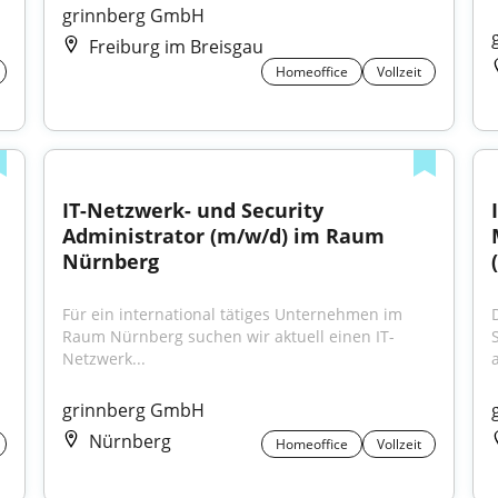
grinnberg GmbH
Freiburg im Breisgau
Homeoffice
Vollzeit
IT-Netzwerk- und Security 
Administrator (m/w/d) im Raum 
Nürnberg
Für ein international tätiges Unternehmen im 
Raum Nürnberg suchen wir aktuell einen IT-
Netzwerk...
a
grinnberg GmbH
Nürnberg
Homeoffice
Vollzeit