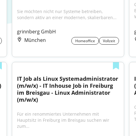
G
Sie möchten nicht nur Systeme betreiben, 
sondern aktiv an einer modernen, skalierbaren...
grinnberg GmbH
München
Homeoffice
Vollzeit
IT Job als Linux Systemadministrator 
)
(m/w/x) - IT Inhouse Job in Freiburg 
im Breisgau - Linux Administrator 
(m/w/x)
Für ein renommiertes Unternehmen mit 
Hauptsitz in Freiburg im Breisgau suchen wir 
zum...