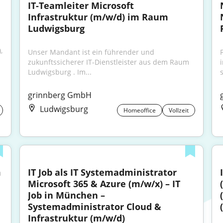
IT-Teamleiter Microsoft 
Infrastruktur (m/w/d) im Raum 
Ludwigsburg
 
Unser Mandant ist ein führender und 
zukunftssicherer IT-Dienstleister aus dem Raum 
Ludwigsburg . Im...
s
grinnberg GmbH
Ludwigsburg
Homeoffice
Vollzeit
 
IT Job als IT Systemadministrator 
Microsoft 365 & Azure (m/w/x) – IT 
Job in München – 
Systemadministrator Cloud & 
Infrastruktur (m/w/d)