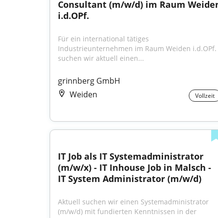
Consultant (m/w/d) im Raum Weiden
i.d.OPf.
Für ein international tätiges 
Industrieunternehmen im Raum Weiden i.d.OPf. 
suchen wir aktuell einen...
grinnberg GmbH
Weiden
Vollzeit
IT Job als IT Systemadministrator 
(m/w/x) - IT Inhouse Job in Malsch - 
IT System Administrator (m/w/d)
Aktuell suchen wir einen Systemadministrator 
(m/w/d) mit fundierten Kenntnissen in der 