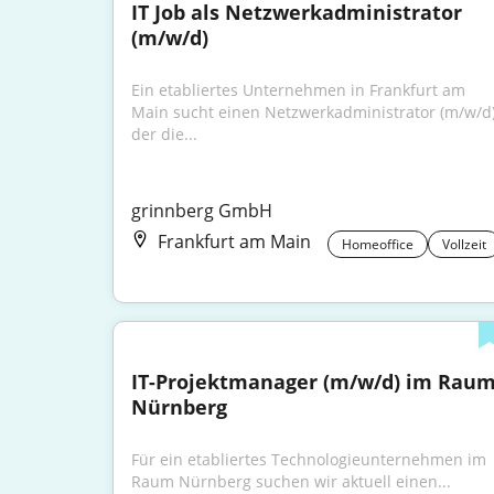
IT Job als Netzwerkadministrator 
(m/w/d)
Ein etabliertes Unternehmen in Frankfurt am 
Main sucht einen Netzwerkadministrator (m/w/d),
der die...
grinnberg GmbH
Frankfurt am Main
Homeoffice
Vollzeit
IT-Projektmanager (m/w/d) im Raum
Nürnberg
Für ein etabliertes Technologieunternehmen im 
Raum Nürnberg suchen wir aktuell einen...