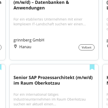
 
(m/w/d) – Datenbanken & 
Anwendungen
Für ein etabliertes Unternehmen mit einer 
komplexen IT-Landschaft suchen wir einen...
d
grinnberg GmbH
Hanau
Vollzeit
Senior SAP Prozessarchitekt (m/w/d) 
im Raum Oberkotzau
Für ein international tätiges 
F
Industrieunternehmen im Raum Oberkotzau 
suchen wir aktuell einen...
i