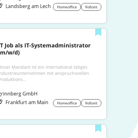
Landsberg am Lech
Homeoffice
Vollzeit
IT Job als IT-Systemadministrator 
(m/w/d)
Unser Mandant ist ein international tätiges 
Industrieunternehmen mit anspruchsvollen 
Produktions...
grinnberg GmbH
Frankfurt am Main
Homeoffice
Vollzeit