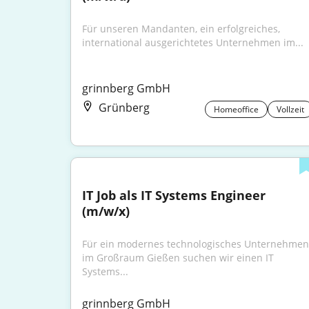
Für unseren Mandanten, ein erfolgreiches, 
international ausgerichtetes Unternehmen im...
grinnberg GmbH
Grünberg
Homeoffice
Vollzeit
IT Job als IT Systems Engineer 
(m/w/x)
Für ein modernes technologisches Unternehmen 
im Großraum Gießen suchen wir einen IT 
Systems...
grinnberg GmbH