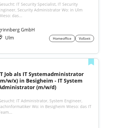
esucht: IT Security Specialist, IT Security 
Engineer, Security Administrator Wo: in Ulm 
Wieso: das...
grinnberg GmbH
Ulm
Homeoffice
Vollzeit
IT Job als IT Systemadministrator 
(m/w/x) in Besigheim - IT System 
Administrator (m/w/d)
Gesucht: IT Administrator, System Engineer, 
Fachinformatiker Wo: in Besigheim Wieso: das IT 
Team...