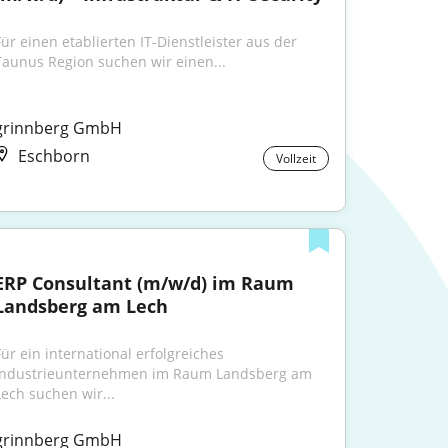
Für einen etablierten IT-Dienstleister aus der 
Taunus Region suchen wir einen...
grinnberg GmbH
Eschborn
Vollzeit
ERP Consultant (m/w/d) im Raum 
Landsberg am Lech
Für ein international erfolgreiches 
Industrieunternehmen im Raum Landsberg am 
Lech suchen wir...
grinnberg GmbH