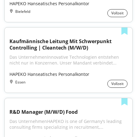
HAPEKO Hanseatisches Personalkontor
Bielefeld
Vollzeit
Kaufmännische Leitung Mit Schwerpunkt 
Controlling | Cleantech (M/W/D)
Das UnternehmenInnovative Technologien entstehen 
nicht nur in Konzernen. Unser Mandant verbindet...
HAPEKO Hanseatisches Personalkontor
Essen
Vollzeit
R&D Manager (M/W/D) Food
Das UnternehmenHAPEKO is one of Germany’s leading 
consulting firms specializing in recruitment,...