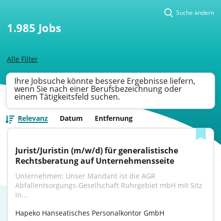
Suche ändern
1.985
Jobs
Alle Filter
Ihre Jobsuche könnte bessere Ergebnisse liefern,
wenn Sie nach einer Berufsbezeichnung oder
einem Tätigkeitsfeld suchen.
Relevanz
Datum
Entfernung
Jurist/Juristin (m/w/d) für generalistische 
Rechtsberatung auf Unternehmensseite
Unternehmen: Unser Mandant ist die AGR 
Abfallentsorgungs-Gesellschaft Ruhrgebiet mbH mit Sitz 
in...
Hapeko Hanseatisches Personalkontor GmbH