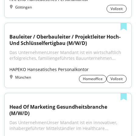
Göttingen
Vollzeit
Bauleiter / Oberbauleiter / Projektleiter Hoch- 
Und Schlüsselfertigbau (M/W/D)
Das UnternehmenUnser Mandant ist ein wirtschaftlich 
erfolgreiches, familiengeführtes Bauunternehmen...
HAPEKO Hanseatisches Personalkontor
München
Homeoffice
Vollzeit
Head Of Marketing Gesundheitsbranche 
(M/W/D)
Das UnternehmenUnser Mandant ist ein innovativer, 
inhabergeführter Mittelständler im Healthcare...