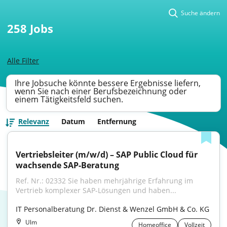
Suche ändern
258
Jobs
Alle Filter
Ihre Jobsuche könnte bessere Ergebnisse liefern,
wenn Sie nach einer Berufsbezeichnung oder
einem Tätigkeitsfeld suchen.
Relevanz
Datum
Entfernung
Vertriebsleiter (m/w/d) – SAP Public Cloud für 
wachsende SAP-Beratung
Ref. Nr.: 02332 Sie haben mehrjährige Erfahrung im 
Vertrieb komplexer SAP-Lösungen und haben...
IT Personalberatung Dr. Dienst & Wenzel GmbH & Co. KG
Ulm
Homeoffice
Vollzeit