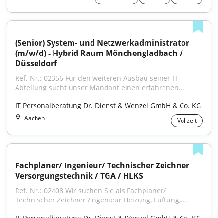
(Senior) System- und Netzwerkadministrator 
(m/w/d) - Hybrid Raum Mönchengladbach / 
Düsseldorf
Ref. Nr.: 02356 Für den weiteren Ausbau seiner IT-
Abteilung sucht unser Mandant einen erfahrenen...
IT Personalberatung Dr. Dienst & Wenzel GmbH & Co. KG
Aachen
Vollzeit
Fachplaner/ Ingenieur/ Technischer Zeichner 
Versorgungstechnik / TGA / HLKS
Ref. Nr.: 02408 Wir suchen Sie als Fachplaner/ 
Technischer Zeichner /Ingenieur Heizung, Lüftung,...
IT Personalberatung Dr. Dienst & Wenzel GmbH & Co. KG