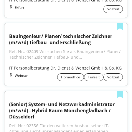
Erfurt
Vollzeit
Bauingenieur/ Planer/ technischer Zeichner 
(m/w/d) Tiefbau- und Erschließung
Ref. Nr.: 02409 Wir suchen Sie als Bauingenieur/ Planer/ 
Technischer Zeichner Tiefbau- und...
IT Personalberatung Dr. Dienst & Wenzel GmbH & Co. KG
Weimar
Homeoffice
Teilzeit
Vollzeit
(Senior) System- und Netzwerkadministrator 
(m/w/d) - Hybrid Raum Mönchengladbach / 
Düsseldorf
Ref. Nr.: 02356 Für den weiteren Ausbau seiner IT-
Abteilung sucht unser Mandant einen erfahrenen...