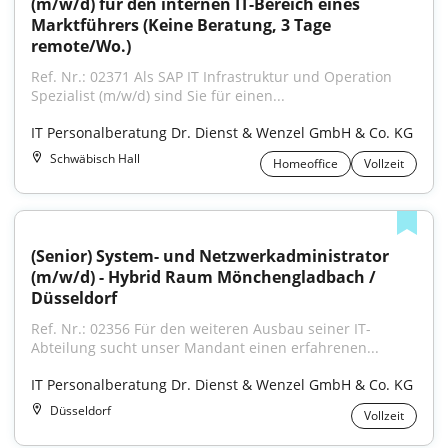
(m/w/d) für den internen IT-Bereich eines 
Marktführers (Keine Beratung, 3 Tage 
remote/Wo.)
Ref. Nr.: 02371 Als SAP IT Infrastruktur und Operation 
Spezialist (m/w/d) sind Sie für einen...
IT Personalberatung Dr. Dienst & Wenzel GmbH & Co. KG
Schwäbisch Hall
Homeoffice
Vollzeit
(Senior) System- und Netzwerkadministrator 
(m/w/d) - Hybrid Raum Mönchengladbach / 
Düsseldorf
Ref. Nr.: 02356 Für den weiteren Ausbau seiner IT-
Abteilung sucht unser Mandant einen erfahrenen...
IT Personalberatung Dr. Dienst & Wenzel GmbH & Co. KG
Düsseldorf
Vollzeit