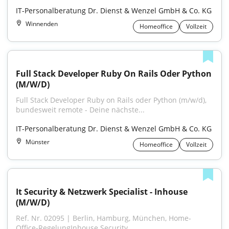
IT-Personalberatung Dr. Dienst & Wenzel GmbH & Co. KG
Winnenden
Homeoffice
Vollzeit
Full Stack Developer Ruby On Rails Oder Python 
(M/W/D)
Full Stack Developer Ruby on Rails oder Python (m/w/d), 
bundesweit remote - Deine nächste...
IT-Personalberatung Dr. Dienst & Wenzel GmbH & Co. KG
Münster
Homeoffice
Vollzeit
It Security & Netzwerk Specialist - Inhouse 
(M/W/D)
Ref. Nr. 02095 | Berlin, Hamburg, München, Home-
Office-RegelungInhouse Security...