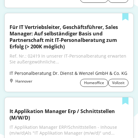
Für IT Vertriebsleiter, Geschäftsführer, Sales 
Manager: Auf selbständiger Basis und 
Partnerschaft mit IT-Personalberatung zum 
Erfolg (> 200K möglich)
Ref. Nr.: 02419 In unserer IT-Personalberatung erwarten 
Sie außergewöhnliche...
IT Personalberatung Dr. Dienst & Wenzel GmbH & Co. KG
Hannover
Homeoffice
Vollzeit
It Applikation Manager Erp / Schnittstellen 
(M/W/D)
IT Applikation Manager ERP/Schnittstellen - Inhouse 
(m/w/d)Als "IT Applikation Manager (m/w/d)" und...