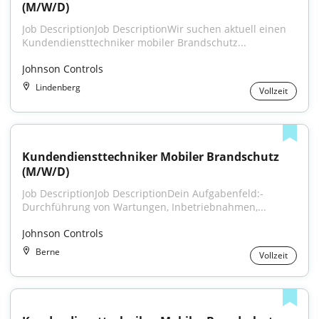
(M/W/D)
Job DescriptionJob DescriptionWir suchen aktuell einen 
Kundendiensttechniker mobiler Brandschutz...
Johnson Controls
Lindenberg
Vollzeit
Kundendiensttechniker Mobiler Brandschutz 
(M/W/D)
Job DescriptionJob DescriptionDein Aufgabenfeld:- 
Durchführung von Wartungen, Inbetriebnahmen,...
Johnson Controls
Berne
Vollzeit