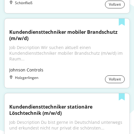
Schönfließ
Vollzeit
Kundendiensttechniker mobiler Brandschutz 
(m/w/d)
Job Description Wir suchen aktuell einen 
Kundendiensttechniker mobiler Brandschutz (m/w/d) im 
Raum...
Johnson Controls
Holzgerlingen
Vollzeit
Kundendiensttechniker stationäre 
Löschtechnik (m/w/d)
Job Description Du bist gerne in Deutschland unterwegs 
und erkundest nicht nur privat die schönsten...