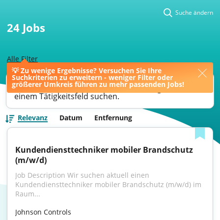
Suche ändern
24
Jobs
Alle Filter
💡 Zu wenige Ergebnisse? Versuchen Sie Ihre
Suchkriterien zu erweitern - weniger Filter oder
Ihre Jobsuche könnte bessere Ergebnisse liefern,
größerer Umkreis führen zu mehr passenden Jobs!
wenn Sie nach einer Berufsbezeichnung oder
einem Tätigkeitsfeld suchen.
Relevanz
Datum
Entfernung
Kundendiensttechniker mobiler Brandschutz 
(m/w/d)
Job Description Wir suchen aktuell einen 
Kundendiensttechniker mobiler Brandschutz (m/w/d) im 
Raum...
Johnson Controls