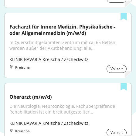
Facharzt für Innere Medizin, Physikalische - 
oder Allgemeinmedizin (m/w/d)
m Querschnittgelähmten-Zentrum mit ca. 65 Betten 
werden außer der Akutbehandlung, alle...
KLINIK BAVARIA Kreischa / Zscheckwitz
Kreischa
Vollzeit
Oberarzt (m/w/d)
Die Neurologie, Neuroonkologie, Fachübergreifende 
Rehabilitation ist ein breit aufgestellter...
KLINIK BAVARIA Kreischa / Zscheckwitz
Kreischa
Vollzeit