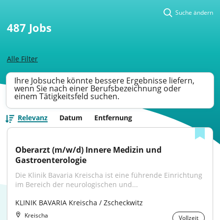
Suche ändern
487
Jobs
Alle Filter
Ihre Jobsuche könnte bessere Ergebnisse liefern,
wenn Sie nach einer Berufsbezeichnung oder
einem Tätigkeitsfeld suchen.
Relevanz
Datum
Entfernung
Oberarzt (m/w/d) Innere Medizin und 
Gastroenterologie
Die Klinik Bavaria Kreischa ist eine führende Einrichtung 
im Bereich der neurologischen und...
KLINIK BAVARIA Kreischa / Zscheckwitz
Kreischa
Vollzeit