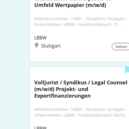
Umfeld Wertpapier (m/w/d)
Referenznummer: 17691 - Einsatzort: Stuttgart - 
Unternehmen: LBBW - Funktionsbereich: IT...
LBBW
Stuttgart
Vollzeit
Volljurist / Syndikus / Legal Counsel 
(m/w/d) Projekt- und 
Exportfinanzierungen
Referenznummer: 16889 - Einsatzort: Stuttgart - 
Unternehmen: LBBW - Funktionsbereich: Recht...
LBBW