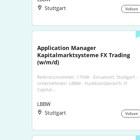
Stuttgart
Vollzeit
Application Manager 
Kapitalmarktsysteme FX Trading 
(w/m/d)
Referenznummer: 17598 - Einsatzort: Stuttgart - 
Unternehmen: LBBW - Funktionsbereich: IT 
Capital...
LBBW
Stuttgart
Vollzeit