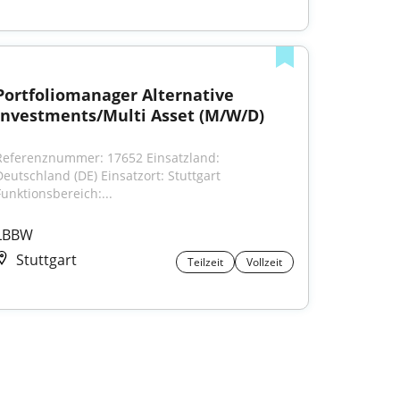
Portfoliomanager Alternative 
Investments/Multi Asset (M/W/D)
Referenznummer: 17652 Einsatzland: 
Deutschland (DE) Einsatzort: Stuttgart 
Funktionsbereich:...
LBBW
Stuttgart
Teilzeit
Vollzeit