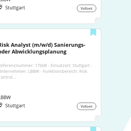
Stuttgart
Vollzeit
Risk Analyst (m/w/d) Sanierungs- 
oder Abwicklungsplanung
Referenznummer: 17608 - Einsatzort: Stuttgart - 
Unternehmen: LBBW - Funktionsbereich: Risk 
ontrol...
LBBW
Stuttgart
Vollzeit