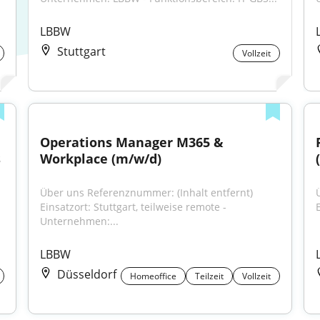
LBBW
Stuttgart
Vollzeit
Operations Manager M365 & 
s
Workplace (m/w/d)
Über uns Referenznummer: (Inhalt entfernt) 
Einsatzort: Stuttgart, teilweise remote - 
Unternehmen:...
LBBW
Düsseldorf
Homeoffice
Teilzeit
Vollzeit