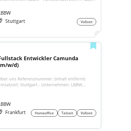
LBBW
Stuttgart
Vollzeit
Fullstack Entwickler Camunda 
(m/w/d)
Über uns Referenznummer: (Inhalt entfernt) 
Einsatzort: Stuttgart - Unternehmen: LBBW...
LBBW
Frankfurt
Homeoffice
Teilzeit
Vollzeit