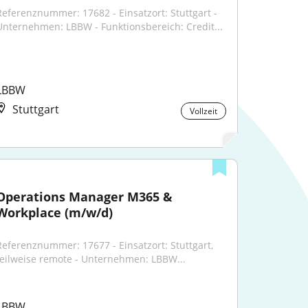
Referenznummer: 17682 - Einsatzort: Stuttgart - 
Unternehmen: LBBW - Funktionsbereich: Credit...
LBBW
Stuttgart
Vollzeit
Operations Manager M365 & 
Workplace (m/w/d)
Referenznummer: 17677 - Einsatzort: Stuttgart, 
teilweise remote - Unternehmen: LBBW...
LBBW