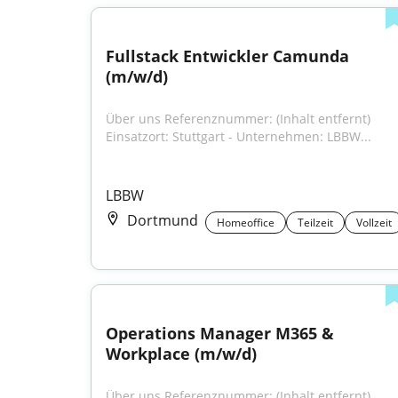
Fullstack Entwickler Camunda 
(m/w/d)
Über uns Referenznummer: (Inhalt entfernt) 
Einsatzort: Stuttgart - Unternehmen: LBBW...
LBBW
Dortmund
Homeoffice
Teilzeit
Vollzeit
Operations Manager M365 & 
Workplace (m/w/d)
Über uns Referenznummer: (Inhalt entfernt) 