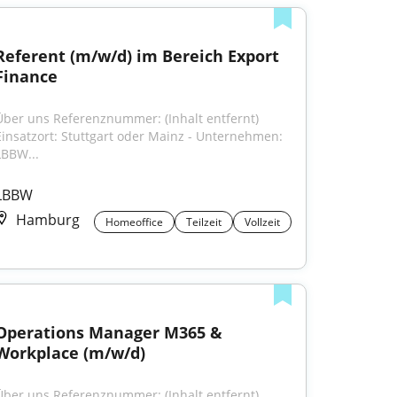
Referent (m/w/d) im Bereich Export 
Finance
Über uns Referenznummer: (Inhalt entfernt) 
Einsatzort: Stuttgart oder Mainz - Unternehmen: 
LBBW...
LBBW
Hamburg
Homeoffice
Teilzeit
Vollzeit
Operations Manager M365 & 
Workplace (m/w/d)
Über uns Referenznummer: (Inhalt entfernt) 