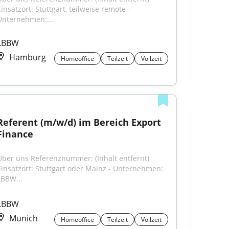
insatzort: Stuttgart, teilweise remote - 
Unternehmen:...
LBBW
Hamburg
Homeoffice
Teilzeit
Vollzeit
Referent (m/w/d) im Bereich Export 
Finance
Über uns Referenznummer: (Inhalt entfernt) 
Einsatzort: Stuttgart oder Mainz - Unternehmen: 
LBBW...
LBBW
Munich
Homeoffice
Teilzeit
Vollzeit