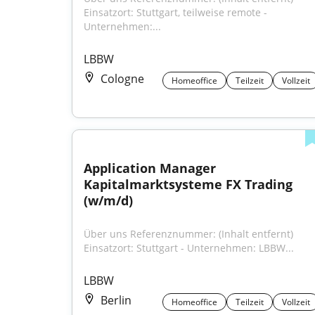
Einsatzort: Stuttgart, teilweise remote - 
Unternehmen:...
LBBW
Cologne
Homeoffice
Teilzeit
Vollzeit
Application Manager 
Kapitalmarktsysteme FX Trading 
(w/m/d)
Über uns Referenznummer: (Inhalt entfernt) 
Einsatzort: Stuttgart - Unternehmen: LBBW...
LBBW
Berlin
Homeoffice
Teilzeit
Vollzeit