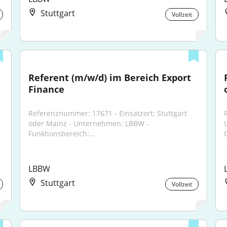
Stuttgart
Vollzeit
Referent (m/w/d) im Bereich Export 
Finance
Referenznummer: 17671 - Einsatzort: Stuttgart 
oder Mainz - Unternehmen: LBBW - 
Funktionsbereich:...
C
LBBW
Stuttgart
Vollzeit