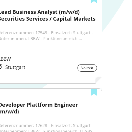
Lead Business Analyst (m/w/d) 
Securities Services / Capital Markets
Referenznummer: 17543 - Einsatzort: Stuttgart - 
Unternehmen: LBBW - Funktionsbereich:...
LBBW
Stuttgart
Vollzeit
Developer Plattform Engineer 
(m/w/d)
Referenznummer: 17628 - Einsatzort: Stuttgart - 
Unternehmen: LBBW - Funktionsbereich: IT GBS...