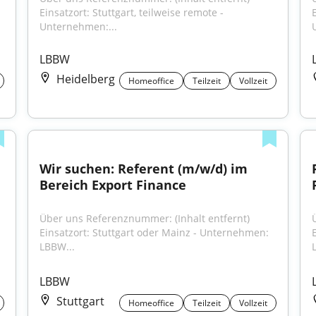
Einsatzort: Stuttgart, teilweise remote - 
E
Unternehmen:...
LBBW
Heidelberg
Homeoffice
Teilzeit
Vollzeit
Wir suchen: Referent (m/w/d) im 
Bereich Export Finance
Über uns Referenznummer: (Inhalt entfernt) 
Einsatzort: Stuttgart oder Mainz - Unternehmen: 
LBBW...
LBBW
Stuttgart
Homeoffice
Teilzeit
Vollzeit