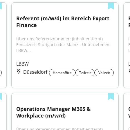
Referent (m/w/d) im Bereich Export 
Finance
Über uns Referenznummer: (Inhalt entfernt) 
Einsatzort: Stuttgart oder Mainz - Unternehmen: 
LBBW...
LBBW
Düsseldorf
Homeoffice
Teilzeit
Vollzeit
Operations Manager M365 & 
Workplace (m/w/d)
Über uns Referenznummer: (Inhalt entfernt) 