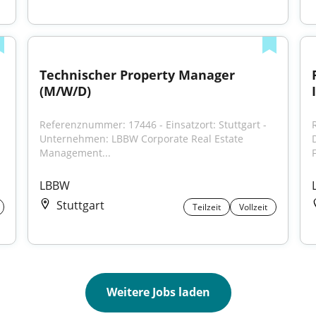
Technischer Property Manager 
(M/W/D)
Referenznummer: 17446 - Einsatzort: Stuttgart - 
Unternehmen: LBBW Corporate Real Estate 
Management...
LBBW
Stuttgart
Teilzeit
Vollzeit
Weitere Jobs laden