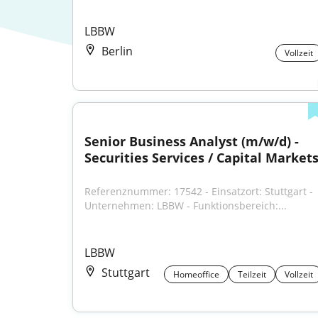
LBBW
Berlin
Vollzeit
Senior Business Analyst (m/w/d) - 
Securities Services / Capital Market
Referenznummer: 17542 - Einsatzort: Stuttgart - 
Unternehmen: LBBW - Funktionsbereich:...
LBBW
Stuttgart
Homeoffice
Teilzeit
Vollzeit