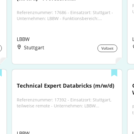
Referenznummer: 17686 - Einsatzort: Stuttgart - 
Unternehmen: LBBW - Funktionsbereich:...
LBBW
Stuttgart
Vollzeit
Technical Expert Databricks (m/w/d)
Referenznummer: 17392 - Einsatzort: Stuttgart, 
teilweise remote - Unternehmen: LBBW...
LBBW