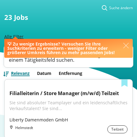
Suche ändern
23
Jobs
Alle Filter
💡 Zu wenige Ergebnisse? Versuchen Sie Ihre
Suchkriterien zu erweitern - weniger Filter oder
Ihre Jobsuche könnte bessere Ergebnisse liefern,
größerer Umkreis führen zu mehr passenden Jobs!
wenn Sie nach einer Berufsbezeichnung oder
einem Tätigkeitsfeld suchen.
Relevanz
Datum
Entfernung
Filialleiterin / Store Manager (m/w/d) Teilzeit
Sie sind absoluter Teamplayer und ein leidenschaftliches 
Verkaufstalent? Sie sind...
Liberty Damenmoden GmbH
Helmstedt
Teilzeit