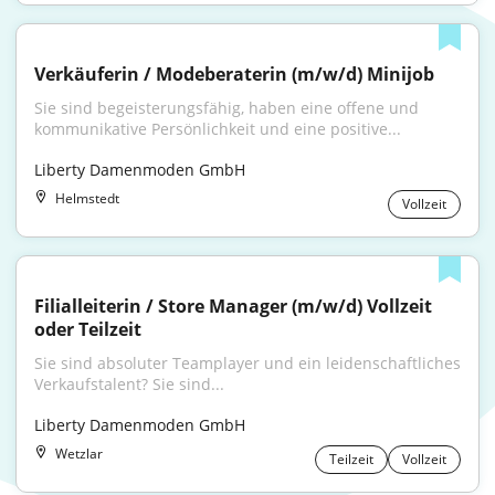
Verkäuferin / Modeberaterin (m/w/d) Minijob
Sie sind begeisterungsfähig, haben eine offene und 
kommunikative Persönlichkeit und eine positive...
Liberty Damenmoden GmbH
Helmstedt
Vollzeit
Filialleiterin / Store Manager (m/w/d) Vollzeit 
oder Teilzeit
Sie sind absoluter Teamplayer und ein leidenschaftliches 
Verkaufstalent? Sie sind...
Liberty Damenmoden GmbH
Wetzlar
Teilzeit
Vollzeit