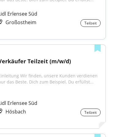
Lidl Erlensee Süd
Großostheim
Teilzeit
Verkäufer Teilzeit (m/w/d)
Einleitung Wir finden, unsere Kunden verdienen 
nur das Beste. Dich zum Beispiel. Du erfüllst...
Lidl Erlensee Süd
Hösbach
Teilzeit