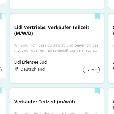
Lidl Vertriebs: Verkäufer Teilzeit 
(M/W/D)
Wir sind froh, dass du da bist, und zeigen dir das 
nicht nur über ein faires Gehalt, sondern auch...
Lidl Erlensee Süd
Deutschland
Teilzeit
Verkäufer Teilzeit (m/w/d)
Einleitung Wir finden, unsere Kunden verdienen 