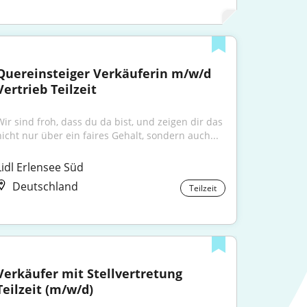
Quereinsteiger Verkäuferin m/w/d 
Vertrieb Teilzeit
Wir sind froh, dass du da bist, und zeigen dir das 
nicht nur über ein faires Gehalt, sondern auch...
Lidl Erlensee Süd
Deutschland
Teilzeit
Verkäufer mit Stellvertretung 
Teilzeit (m/w/d)