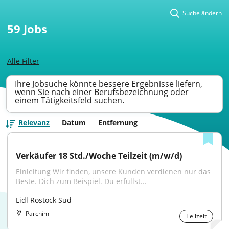
Suche ändern
59
Jobs
Alle Filter
Ihre Jobsuche könnte bessere Ergebnisse liefern,
wenn Sie nach einer Berufsbezeichnung oder
einem Tätigkeitsfeld suchen.
Relevanz
Datum
Entfernung
Verkäufer 18 Std./Woche Teilzeit (m/w/d)
Einleitung Wir finden, unsere Kunden verdienen nur das 
Beste. Dich zum Beispiel. Du erfüllst...
Lidl Rostock Süd
Parchim
Teilzeit