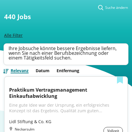
Suche ändern
440
Jobs
Alle Filter
Ihre Jobsuche könnte bessere Ergebnisse liefern,
wenn Sie nach einer Berufsbezeichnung oder
einem Tätigkeitsfeld suchen.
Relevanz
Datum
Entfernung
Praktikum Vertragsmanagement 
Einkaufsabwicklung
Eine gute Idee war der Ursprung, ein erfolgreiches 
Konzept ist das Ergebnis. Qualität zum guten...
Lidl Stiftung & Co. KG
Neckarsulm
Vollzeit