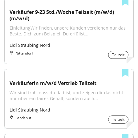
Verkäufer 9-23 Std./Woche Teilzeit (m/w/d) 
(m/w/d)
EinleitungWir finden, unsere Kunden verdienen nur das 
Beste. Dich zum Beispiel. Du erfüllst...
Lidl Straubing Nord
Nittendorf
Teilzeit
Verkäuferin m/w/d Vertrieb Teilzeit
Wir sind froh, dass du da bist, und zeigen dir das nicht 
nur über ein faires Gehalt, sondern auch...
Lidl Straubing Nord
Landshut
Teilzeit