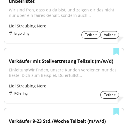
unbefristet
Wir sind froh, dass du da bist, und zeigen dir das nicht 
nur über ein faires Gehalt, sondern auch...
Lidl Straubing Nord
Ergolding
Teilzeit
Vollzeit
Verkäufer mit Stellvertretung Teilzeit (m/w/d)
EinleitungWir finden, unsere Kunden verdienen nur das 
Beste. Dich zum Beispiel. Du erfüllst...
Lidl Straubing Nord
Köfering
Teilzeit
Verkäufer 9-23 Std./Woche Teilzeit (m/w/d)