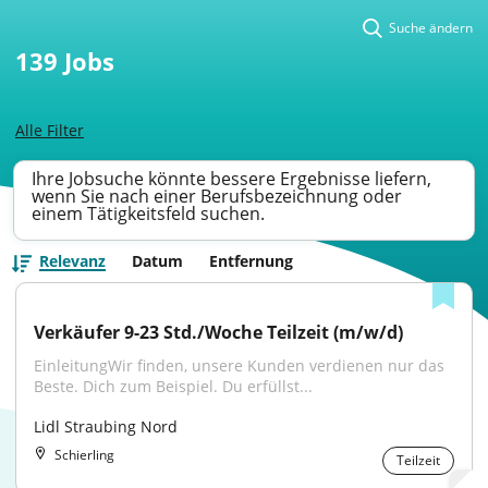
Suche ändern
139
Jobs
Alle Filter
Ihre Jobsuche könnte bessere Ergebnisse liefern,
wenn Sie nach einer Berufsbezeichnung oder
einem Tätigkeitsfeld suchen.
Relevanz
Datum
Entfernung
Verkäufer 9-23 Std./Woche Teilzeit (m/w/d)
EinleitungWir finden, unsere Kunden verdienen nur das 
Beste. Dich zum Beispiel. Du erfüllst...
Lidl Straubing Nord
Schierling
Teilzeit