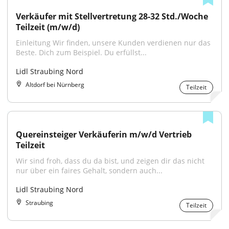
Verkäufer mit Stellvertretung 28-32 Std./Woche 
Teilzeit (m/w/d)
Einleitung Wir finden, unsere Kunden verdienen nur das 
Beste. Dich zum Beispiel. Du erfüllst...
Lidl Straubing Nord
Altdorf bei Nürnberg
Teilzeit
Quereinsteiger Verkäuferin m/w/d Vertrieb 
Teilzeit
Wir sind froh, dass du da bist, und zeigen dir das nicht 
nur über ein faires Gehalt, sondern auch...
Lidl Straubing Nord
Straubing
Teilzeit