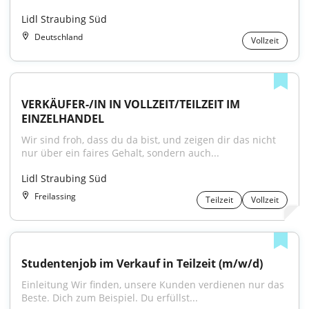
Lidl Straubing Süd
Deutschland
Vollzeit
VERKÄUFER-/IN IN VOLLZEIT/TEILZEIT IM 
EINZELHANDEL
Wir sind froh, dass du da bist, und zeigen dir das nicht 
nur über ein faires Gehalt, sondern auch...
Lidl Straubing Süd
Freilassing
Teilzeit
Vollzeit
Studentenjob im Verkauf in Teilzeit (m/w/d)
Einleitung Wir finden, unsere Kunden verdienen nur das 
Beste. Dich zum Beispiel. Du erfüllst...