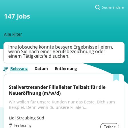
Suche ändern
147
Jobs
Alle Filter
Ihre Jobsuche könnte bessere Ergebnisse liefern,
wenn Sie nach einer Berufsbezeichnung oder
einem Tätigkeitsfeld suchen.
Relevanz
Datum
Entfernung
Stellvertretender Filialleiter Teilzeit für die 
Neueröffnung (m/w/d)
Wir wollen für unsere Kunden nur das Beste. Dich zum 
Beispiel. Denn wenn du unsere Filialen...
Lidl Straubing Süd
Freilassing
Teilzeit