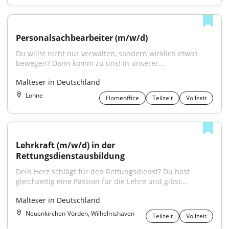
Personalsachbearbeiter (m/w/d)
Du willst nicht nur verwalten, sondern wirklich etwas 
bewegen? Dann komm zu uns! In unserer...
Malteser in Deutschland
Lohne
Homeoffice
Teilzeit
Vollzeit
Lehrkraft (m/w/d) in der 
Rettungsdienstausbildung
Dein Herz schlägt für den Rettungsdienst? Du hast 
gleichzeitig eine Passion für die Lehre und gibst...
Malteser in Deutschland
Neuenkirchen-Vörden, Wilhelmshaven
Teilzeit
Vollzeit