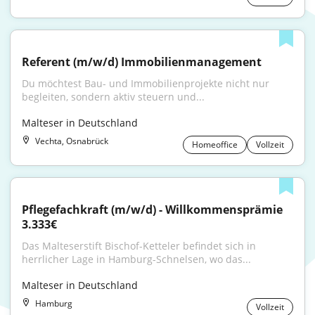
Referent (m/w/d) Immobilienmanagement
Du möchtest Bau- und Immobilienprojekte nicht nur 
begleiten, sondern aktiv steuern und...
Malteser in Deutschland
Vechta, Osnabrück
Homeoffice
Vollzeit
Pflegefachkraft (m/w/d) - Willkommensprämie 
3.333€
Das Malteserstift Bischof-Ketteler befindet sich in 
herrlicher Lage in Hamburg-Schnelsen, wo das...
Malteser in Deutschland
Hamburg
Vollzeit