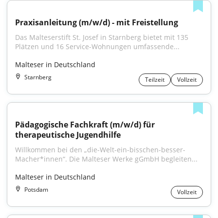
Praxisanleitung (m/w/d) - mit Freistellung
Das Malteserstift St. Josef in Starnberg bietet mit 135 
Plätzen und 16 Service-Wohnungen umfassende...
Malteser in Deutschland
Starnberg
Teilzeit
Vollzeit
Pädagogische Fachkraft (m/w/d) für 
therapeutische Jugendhilfe
Willkommen bei den „die-Welt-ein-bisschen-besser-
Macher*innen“. Die Malteser Werke gGmbH begleiten...
Malteser in Deutschland
Potsdam
Vollzeit