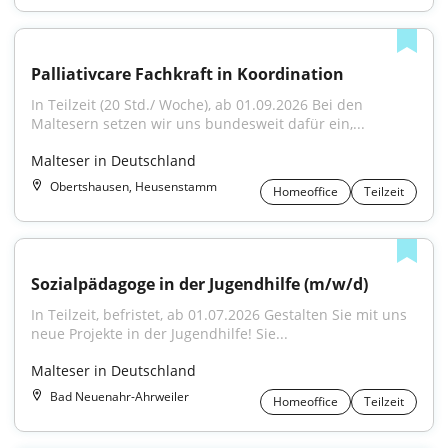
Palliativcare Fachkraft in Koordination
In Teilzeit (20 Std./ Woche), ab 01.09.2026 Bei den 
Maltesern setzen wir uns bundesweit dafür ein,...
Malteser in Deutschland
Obertshausen, Heusenstamm
Homeoffice
Teilzeit
Sozialpädagoge in der Jugendhilfe (m/w/d)
In Teilzeit, befristet, ab 01.07.2026 Gestalten Sie mit uns 
neue Projekte in der Jugendhilfe! Sie...
Malteser in Deutschland
Bad Neuenahr-Ahrweiler
Homeoffice
Teilzeit