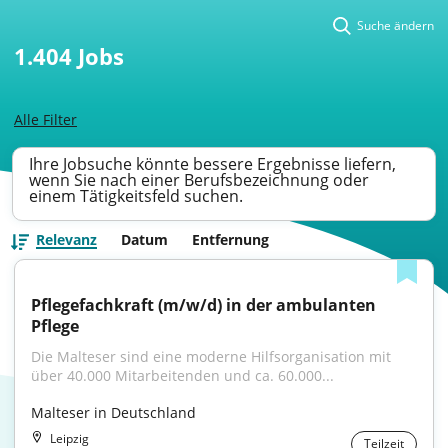
Suche ändern
1.404
Jobs
Alle Filter
Ihre Jobsuche könnte bessere Ergebnisse liefern,
wenn Sie nach einer Berufsbezeichnung oder
einem Tätigkeitsfeld suchen.
Relevanz
Datum
Entfernung
Pflegefachkraft (m/w/d) in der ambulanten 
Pflege
Die Malteser sind eine moderne Hilfsorganisation mit 
über 40.000 Mitarbeitenden und ca. 60.000...
Malteser in Deutschland
Leipzig
Teilzeit