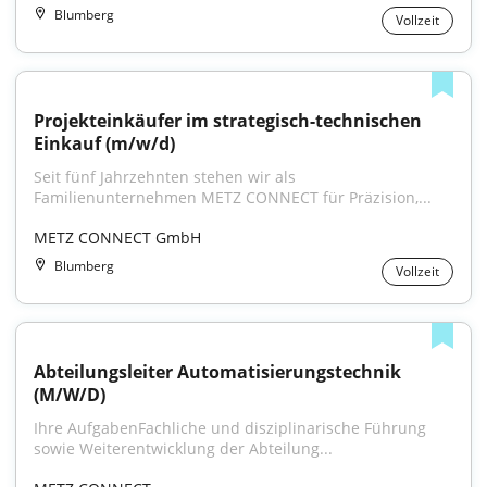
Blumberg
Vollzeit
Projekteinkäufer im strategisch-technischen 
Einkauf (m/w/d)
Seit fünf Jahrzehnten stehen wir als 
Familienunternehmen METZ CONNECT für Präzision,...
METZ CONNECT GmbH
Blumberg
Vollzeit
Abteilungsleiter Automatisierungstechnik 
(M/W/D)
Ihre AufgabenFachliche und disziplinarische Führung 
sowie Weiterentwicklung der Abteilung...