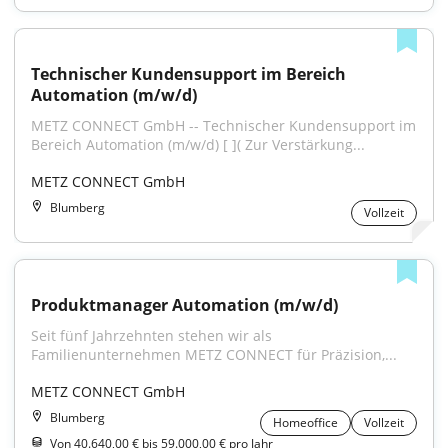
Technischer Kundensupport im Bereich 
Automation (m/w/d)
METZ CONNECT GmbH -- Technischer Kundensupport im 
Bereich Automation (m/w/d) [ ]( Zur Verstärkung...
METZ CONNECT GmbH
Blumberg
Vollzeit
Produktmanager Automation (m/w/d)
Seit fünf Jahrzehnten stehen wir als 
Familienunternehmen METZ CONNECT für Präzision,...
METZ CONNECT GmbH
Blumberg
Homeoffice
Vollzeit
Von 40.640,00 € bis 59.000,00 € pro Jahr