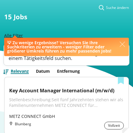
Suche ändern
15
Jobs
Alle Filter
💡 Zu wenige Ergebnisse? Versuchen Sie Ihre
Suchkriterien zu erweitern - weniger Filter oder
Ihre Jobsuche könnte bessere Ergebnisse liefern,
größerer Umkreis führen zu mehr passenden Jobs!
wenn Sie nach einer Berufsbezeichnung oder
einem Tätigkeitsfeld suchen.
Relevanz
Datum
Entfernung
Key Account Manager International (m/w/d)
Stellenbeschreibung:Seit fünf Jahrzehnten stehen wir als 
Familienunternehmen METZ CONNECT für...
METZ CONNECT GmbH
Blumberg
Vollzeit