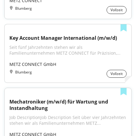
METZ CONNECT
Blumberg
Vollzeit
Key Account Manager International (m/w/d)
Seit fünf Jahrzehnten stehen wir als 
Familienunternehmen METZ CONNECT für Präzision,...
METZ CONNECT GmbH
Blumberg
Vollzeit
Mechatroniker (m/w/d) für Wartung und 
Instandhaltung
Job DescriptionJob Description Seit über vier Jahrzehnten 
stehen wir als Familien­unter­nehmen METZ...
METZ CONNECT GmbH