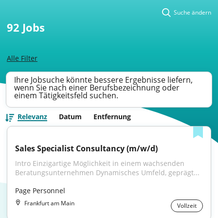
Suche ändern
92
Jobs
Alle Filter
Ihre Jobsuche könnte bessere Ergebnisse liefern,
wenn Sie nach einer Berufsbezeichnung oder
einem Tätigkeitsfeld suchen.
Relevanz
Datum
Entfernung
Sales Specialist Consultancy (m/w/d)
Intro Einzigartige Möglichkeit in einem wachsenden 
Beratungsunternehmen Dynamisches Umfeld, geprägt...
Page Personnel
Frankfurt am Main
Vollzeit