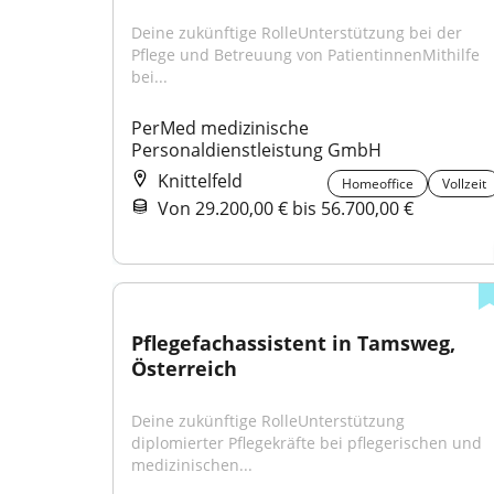
Deine zukünftige RolleUnterstützung bei der 
Pflege und Betreuung von PatientinnenMithilfe 
bei...
PerMed medizinische 
Personaldienstleistung GmbH
Knittelfeld
Homeoffice
Vollzeit
Von 29.200,00 € bis 56.700,00 €
Pflegefachassistent in Tamsweg, 
Österreich
Deine zukünftige RolleUnterstützung 
diplomierter Pflegekräfte bei pflegerischen und 
medizinischen...