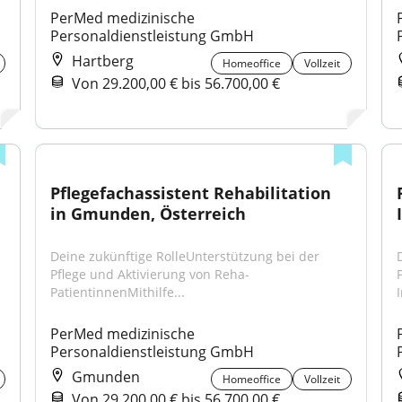
PerMed medizinische 
Personaldienstleistung GmbH
Hartberg
Homeoffice
Vollzeit
Von 29.200,00 € bis 56.700,00 €
Pflegefachassistent Rehabilitation 
in Gmunden, Österreich
Deine zukünftige RolleUnterstützung bei der 
Pflege und Aktivierung von Reha-
PatientinnenMithilfe...
PerMed medizinische 
Personaldienstleistung GmbH
Gmunden
Homeoffice
Vollzeit
Von 29.200,00 € bis 56.700,00 €