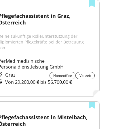
Pflegefachassistent in Graz, 
Österreich
Deine zukünftige RolleUnterstützung der 
diplomierten Pflegekräfte bei der Betreuung 
on...
PerMed medizinische 
Personaldienstleistung GmbH
Graz
Homeoffice
Vollzeit
Von 29.200,00 € bis 56.700,00 €
Pflegefachassistent in Mistelbach, 
Österreich