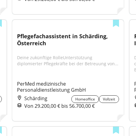
Pflegefachassistent in Schärding, 
Österreich
Deine zukünftige RolleUnterstützung 
diplomierter Pflegekräfte bei der Betreuung von...
PerMed medizinische 
Personaldienstleistung GmbH
Schärding
Homeoffice
Vollzeit
Von 29.200,00 € bis 56.700,00 €