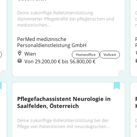
Deine zukünftige RolleUnterstützung 
diplomierter Pflegekräfte bei pflegerischen und 
medizinischen...
PerMed medizinische 
Personaldienstleistung GmbH
Wien
Homeoffice
Vollzeit
Von 29.200,00 € bis 56.800,00 €
Pflegefachassistent Neurologie in 
Saalfelden, Österreich
Deine zukünftige RolleUnterstützung bei der 
Pflege von Patientinnen mit neurologischen...