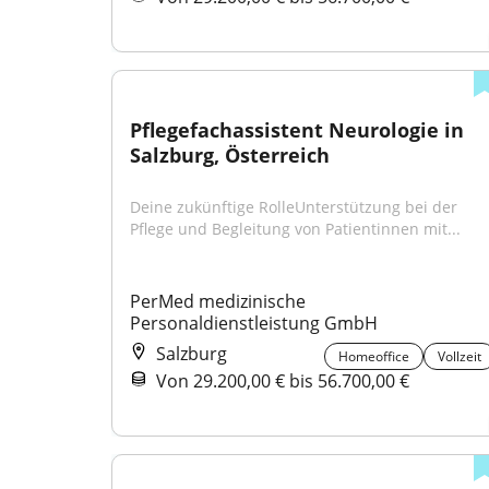
Pflegefachassistent Neurologie in 
Salzburg, Österreich
Deine zukünftige RolleUnterstützung bei der 
Pflege und Begleitung von Patientinnen mit...
PerMed medizinische 
Personaldienstleistung GmbH
Salzburg
Homeoffice
Vollzeit
Von 29.200,00 € bis 56.700,00 €