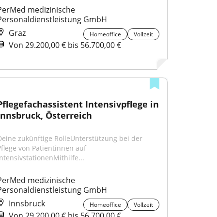
PerMed medizinische 
Personaldienstleistung GmbH
Graz
Homeoffice
Vollzeit
Von 29.200,00 € bis 56.700,00 €
Pflegefachassistent Intensivpflege in 
Innsbruck, Österreich
Deine zukünftige RolleUnterstützung bei der 
Pflege von Patientinnen auf 
IntensivstationenMithilfe...
PerMed medizinische 
Personaldienstleistung GmbH
Innsbruck
Homeoffice
Vollzeit
Von 29.200,00 € bis 56.700,00 €