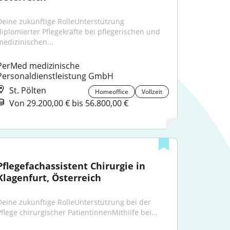
Deine zukünftige RolleUnterstützung 
diplomierter Pflegekräfte bei pflegerischen und 
medizinischen...
PerMed medizinische 
Personaldienstleistung GmbH
St. Pölten
Homeoffice
Vollzeit
Von 29.200,00 € bis 56.800,00 €
Pflegefachassistent Chirurgie in 
Klagenfurt, Österreich
Deine zukünftige RolleUnterstützung bei der 
Pflege chirurgischer PatientinnenMithilfe bei...