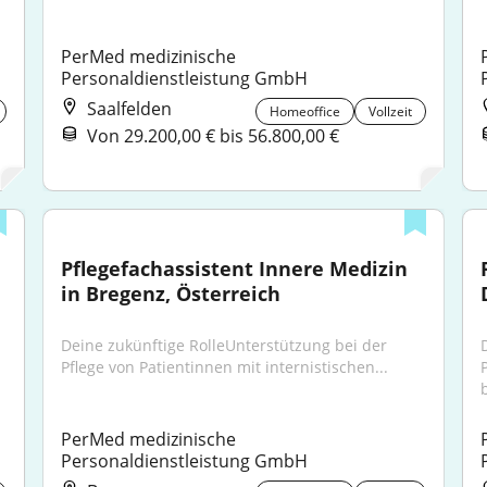
PerMed medizinische 
Personaldienstleistung GmbH
Saalfelden
Homeoffice
Vollzeit
Von 29.200,00 € bis 56.800,00 €
Pflegefachassistent Innere Medizin 
in Bregenz, Österreich
Deine zukünftige RolleUnterstützung bei der 
Pflege von Patientinnen mit internistischen...
b
PerMed medizinische 
Personaldienstleistung GmbH