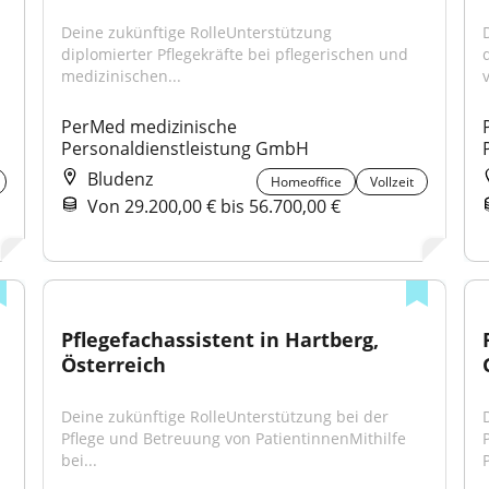
Deine zukünftige RolleUnterstützung 
diplomierter Pflegekräfte bei pflegerischen und 
medizinischen...
v
PerMed medizinische 
Personaldienstleistung GmbH
Bludenz
Homeoffice
Vollzeit
Von 29.200,00 € bis 56.700,00 €
Pflegefachassistent in Hartberg, 
Österreich
Deine zukünftige RolleUnterstützung bei der 
Pflege und Betreuung von PatientinnenMithilfe 
bei...