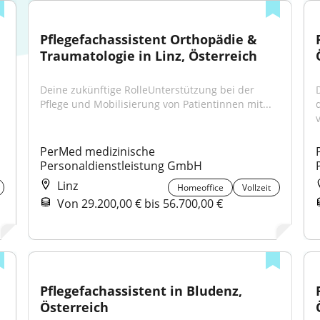
Pflegefachassistent Orthopädie & 
Traumatologie in Linz, Österreich
Deine zukünftige RolleUnterstützung bei der 
Pflege und Mobilisierung von Patientinnen mit...
v
PerMed medizinische 
Personaldienstleistung GmbH
Linz
Homeoffice
Vollzeit
Von 29.200,00 € bis 56.700,00 €
Pflegefachassistent in Bludenz, 
Österreich