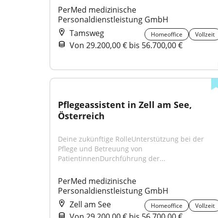
PerMed medizinische 
Personaldienstleistung GmbH
Tamsweg
Homeoffice
Vollzeit
Von 29.200,00 € bis 56.700,00 €
Pflegeassistent in Zell am See, 
Österreich
Deine zukünftige RolleUnterstützung bei der 
Pflege und Betreuung von 
PatientinnenDurchführung der...
PerMed medizinische 
Personaldienstleistung GmbH
Zell am See
Homeoffice
Vollzeit
Von 29.200,00 € bis 56.700,00 €