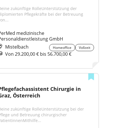
Deine zukünftige RolleUnterstützung der 
diplomierten Pflegekräfte bei der Betreuung 
on...
PerMed medizinische 
Personaldienstleistung GmbH
Mistelbach
Homeoffice
Vollzeit
Von 29.200,00 € bis 56.700,00 €
Pflegefachassistent Chirurgie in 
Graz, Österreich
Deine zukünftige RolleUnterstützung bei der 
Pflege und Betreuung chirurgischer 
PatientinnenMithilfe...