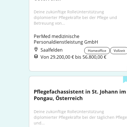
Deine zukünftige RolleUnterstützung 
diplomierter Pflegekräfte bei der Pflege und 
Betreuung von...
PerMed medizinische 
Personaldienstleistung GmbH
Saalfelden
Homeoffice
Vollzeit
Von 29.200,00 € bis 56.800,00 €
Pflegefachassistent in St. Johann im 
Pongau, Österreich
Deine zukünftige RolleUnterstützung 
diplomierter Pflegekräfte bei der täglichen Pflege 
und...