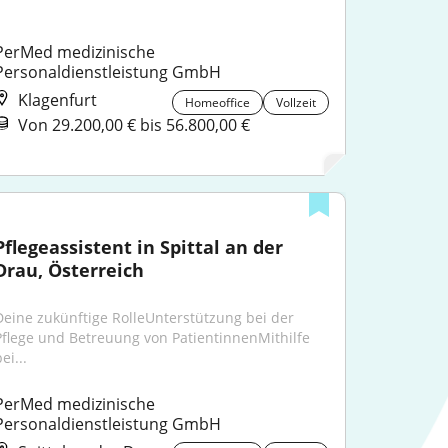
PerMed medizinische 
Personaldienstleistung GmbH
Klagenfurt
Homeoffice
Vollzeit
Von 29.200,00 € bis 56.800,00 €
Pflegeassistent in Spittal an der 
Drau, Österreich
Deine zukünftige RolleUnterstützung bei der 
Pflege und Betreuung von PatientinnenMithilfe 
ei...
PerMed medizinische 
Personaldienstleistung GmbH