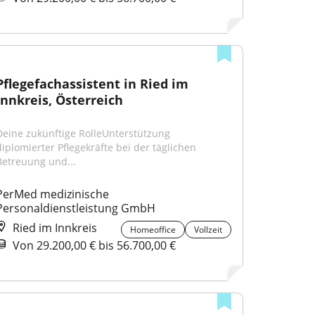
Pflegefachassistent in Ried im 
Innkreis, Österreich
Deine zukünftige RolleUnterstützung 
diplomierter Pflegekräfte bei der täglichen 
Betreuung und...
PerMed medizinische 
Personaldienstleistung GmbH
Ried im Innkreis
Homeoffice
Vollzeit
Von 29.200,00 € bis 56.700,00 €