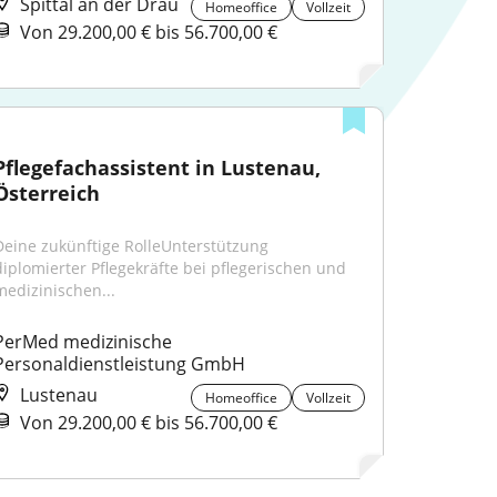
Spittal an der Drau
Homeoffice
Vollzeit
Von 29.200,00 € bis 56.700,00 €
Pflegefachassistent in Lustenau, 
Österreich
Deine zukünftige RolleUnterstützung 
diplomierter Pflegekräfte bei pflegerischen und 
medizinischen...
PerMed medizinische 
Personaldienstleistung GmbH
Lustenau
Homeoffice
Vollzeit
Von 29.200,00 € bis 56.700,00 €