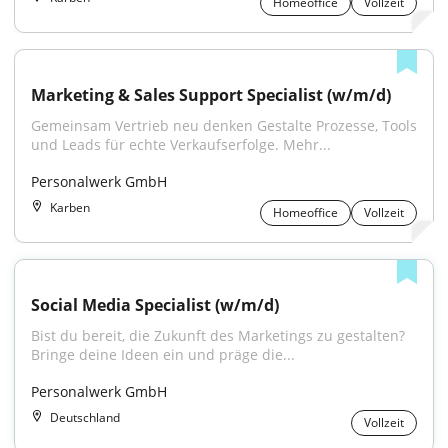
Homeoffice
Vollzeit
Marketing & Sales Support Specialist (w/m/d)
Gemeinsam Vertrieb neu denken Gestalte Prozesse, Tools 
und Leads für echte Verkaufserfolge. Mehr...
Personalwerk GmbH
Karben
Homeoffice
Vollzeit
Social Media Specialist (w/m/d)
Bist du bereit, die Zukunft des Marketings zu gestalten? 
Bringe deine Ideen ein und präge die...
Personalwerk GmbH
Deutschland
Vollzeit