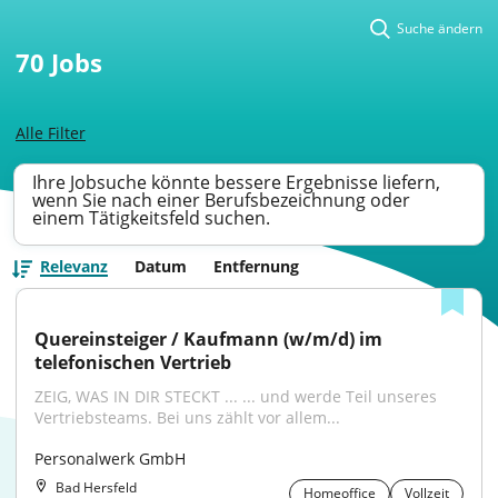
Suche ändern
70
Jobs
Alle Filter
Ihre Jobsuche könnte bessere Ergebnisse liefern,
wenn Sie nach einer Berufsbezeichnung oder
einem Tätigkeitsfeld suchen.
Relevanz
Datum
Entfernung
Quereinsteiger / Kaufmann (w/m/d) im 
telefonischen Vertrieb
ZEIG, WAS IN DIR STECKT ... ... und werde Teil unseres 
Vertriebsteams. Bei uns zählt vor allem...
Personalwerk GmbH
Bad Hersfeld
Homeoffice
Vollzeit