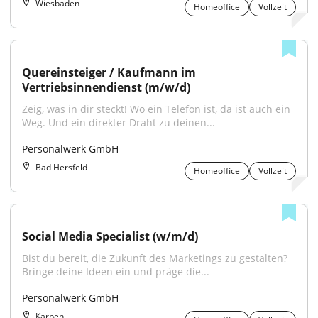
Wiesbaden
Homeoffice
Vollzeit
Quereinsteiger / Kaufmann im 
Vertriebsinnendienst (m/w/d)
Zeig, was in dir steckt! Wo ein Telefon ist, da ist auch ein 
Weg. Und ein direkter Draht zu deinen...
Personalwerk GmbH
Bad Hersfeld
Homeoffice
Vollzeit
Social Media Specialist (w/m/d)
Bist du bereit, die Zukunft des Marketings zu gestalten? 
Bringe deine Ideen ein und präge die...
Personalwerk GmbH
Karben