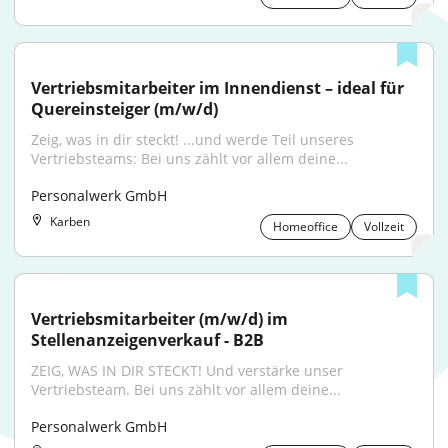
Vertriebsmitarbeiter im Innendienst – ideal für 
Quereinsteiger (m/w/d)
Zeig, was in dir steckt! ...und werde Teil unseres 
Vertriebsteams: Bei uns zählt vor allem deine...
Personalwerk GmbH
Karben
Homeoffice
Vollzeit
Vertriebsmitarbeiter (m/w/d) im 
Stellenanzeigenverkauf - B2B
ZEIG, WAS IN DIR STECKT! Und verstärke unser 
Vertriebsteam. Bei uns zählt vor allem deine...
Personalwerk GmbH