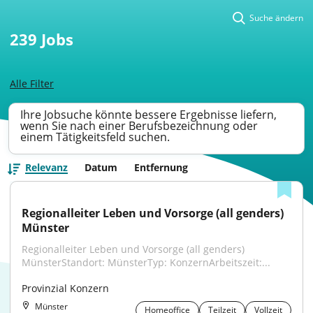
Suche ändern
239
Jobs
Alle Filter
Ihre Jobsuche könnte bessere Ergebnisse liefern,
wenn Sie nach einer Berufsbezeichnung oder
einem Tätigkeitsfeld suchen.
Relevanz
Datum
Entfernung
Regionalleiter Leben und Vorsorge (all genders) 
Münster
Regionalleiter Leben und Vorsorge (all genders) 
MünsterStandort: MünsterTyp: KonzernArbeitszeit:...
Provinzial Konzern
Münster
Homeoffice
Teilzeit
Vollzeit