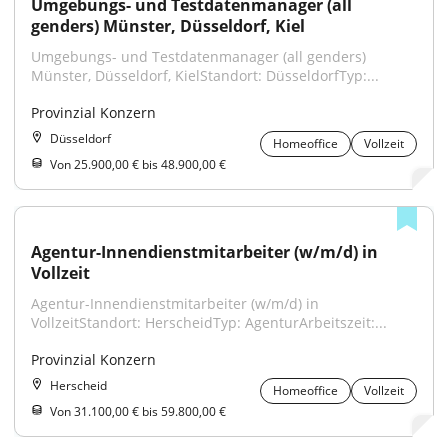
Umgebungs- und Testdatenmanager (all 
genders) Münster, Düsseldorf, Kiel
Umgebungs- und Testdatenmanager (all genders) 
Münster, Düsseldorf, KielStandort: DüsseldorfTyp:...
Provinzial Konzern
Düsseldorf
Homeoffice
Vollzeit
Von 25.900,00 € bis 48.900,00 €
Agentur-Innendienstmitarbeiter (w/m/d) in 
Vollzeit
Agentur-Innendienstmitarbeiter (w/m/d) in 
VollzeitStandort: HerscheidTyp: AgenturArbeitszeit:...
Provinzial Konzern
Herscheid
Homeoffice
Vollzeit
Von 31.100,00 € bis 59.800,00 €