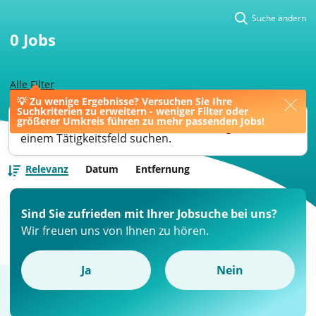
Suche ändern
0
Jobs
Alle Filter
💡 Zu wenige Ergebnisse? Versuchen Sie Ihre
Suchkriterien zu erweitern - weniger Filter oder
Ihre Jobsuche könnte bessere Ergebnisse liefern,
größerer Umkreis führen zu mehr passenden Jobs!
wenn Sie nach einer Berufsbezeichnung oder
einem Tätigkeitsfeld suchen.
Relevanz
Datum
Entfernung
Sind Sie zufrieden mit Ihrer Jobsuche bei uns?
Wir freuen uns von Ihnen zu hören.
Ja
Nein