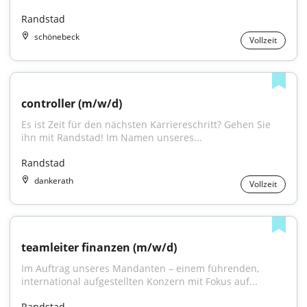
Randstad
schönebeck
Vollzeit
controller (m/w/d)
Es ist Zeit für den nächsten Karriereschritt? Gehen Sie 
ihn mit Randstad! Im Namen unseres...
Randstad
dankerath
Vollzeit
teamleiter finanzen (m/w/d)
Im Auftrag unseres Mandanten – einem führenden, 
international aufgestellten Konzern mit Fokus auf...
Randstad