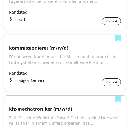
Lagerarbeiter bei unserem Kunden aus der...
Randstad
lörrach
Vollzeit
kommissionierer (m/w/d)
Für unseren Kunden aus der Maschinenbaubranche in 
Ludwigshafen schreiben wir aktuell eine Position...
Randstad
ludwigshafen am rhein
Vollzeit
kfz-mechatroniker (m/w/d)
Zeit für echte Werkstatt-Power! Du liebst dein Handwerk, 
willst aber in einem Umfeld arbeiten, das...