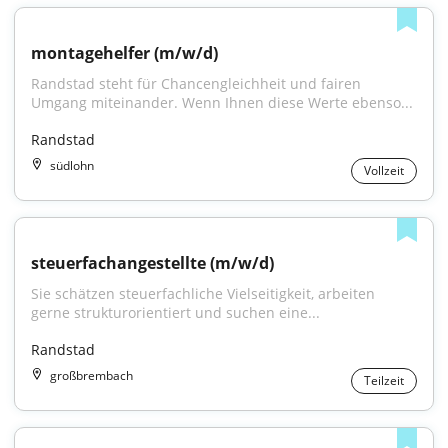
montagehelfer (m/w/d)
Randstad steht für Chancengleichheit und fairen 
Umgang miteinander. Wenn Ihnen diese Werte ebenso...
Randstad
südlohn
Vollzeit
steuerfachangestellte (m/w/d)
Sie schätzen steuerfachliche Vielseitigkeit, arbeiten 
gerne strukturorientiert und suchen eine...
Randstad
großbrembach
Teilzeit