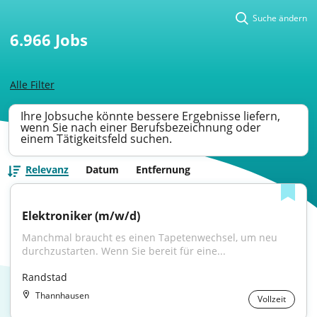
Suche ändern
6.966
Jobs
Alle Filter
Ihre Jobsuche könnte bessere Ergebnisse liefern,
wenn Sie nach einer Berufsbezeichnung oder
einem Tätigkeitsfeld suchen.
Relevanz
Datum
Entfernung
Elektroniker (m/w/d)
Manchmal braucht es einen Tapetenwechsel, um neu 
durchzustarten. Wenn Sie bereit für eine...
Randstad
Thannhausen
Vollzeit