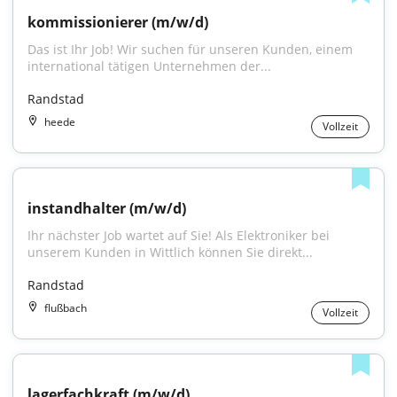
kommissionierer (m/w/d)
Das ist Ihr Job! Wir suchen für unseren Kunden, einem 
international tätigen Unternehmen der...
Randstad
heede
Vollzeit
instandhalter (m/w/d)
Ihr nächster Job wartet auf Sie! Als Elektroniker bei 
unserem Kunden in Wittlich können Sie direkt...
Randstad
flußbach
Vollzeit
lagerfachkraft (m/w/d)