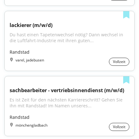
lackierer (m/w/d)
Du hast einen Tapetenwechsel nötig? Dann wechsel in 
die Luftfahrt-Industrie mit ihren guten...
Randstad
varel, jadebusen
Vollzeit
sachbearbeiter - vertriebsinnendienst (m/w/d)
Es ist Zeit für den nächsten Karriereschritt? Gehen Sie 
ihn mit Randstad! Im Namen unseres...
Randstad
mönchengladbach
Vollzeit