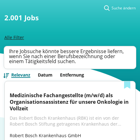
Suche ändern
2.001
Jobs
Alle Filter
Ihre Jobsuche könnte bessere Ergebnisse liefern,
wenn Sie nach einer Berufsbezeichnung oder
einem Tätigkeitsfeld suchen.
Relevanz
Datum
Entfernung
Medizinische Fachangestellte (m/w/d) als 
Organisationsassistenz für unsere Onkologie in 
Vollzeit
Das Robert Bosch Krankenhaus (RBK) ist ein von der 
Robert Bosch Stiftung getragenes Krankenhaus der...
Robert Bosch Krankenhaus GmbH