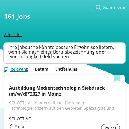
Suche ändern
161
Jobs
Alle Filter
Ihre Jobsuche könnte bessere Ergebnisse liefern,
wenn Sie nach einer Berufsbezeichnung oder
einem Tätigkeitsfeld suchen.
Relevanz
Datum
Entfernung
Ausbildung MedientechnologIn Siebdruck 
(m/w/d)*2027 in Mainz
SCHOTT ist ein international führender 
Technologiekonzern auf den Gebieten Spezialglas und...
SCHOTT AG
Mainz
Vollzeit