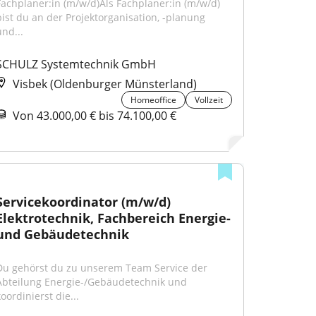
Fachplaner:in (m/w/d)Als Fachplaner:in (m/w/d) 
bist du an der Projektorganisation, -planung 
und...
SCHULZ Systemtechnik GmbH
Visbek (Oldenburger Münsterland)
Homeoffice
Vollzeit
Von 43.000,00 € bis 74.100,00 €
Servicekoordinator (m/w/d) 
Elektrotechnik, Fachbereich Energie- 
und Gebäudetechnik
Du gehörst du zu unserem Team Service der 
Abteilung Energie-/Gebäudetechnik und 
oordinierst die...