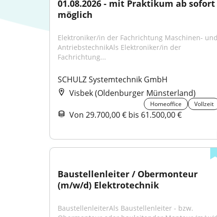
01.08.2026 - mit Praktikum ab sofort 
möglich
Elektroniker/in der Fachrichtung Maschinen- und
AntriebstechnikAls Elektroniker/in der 
Fachrichtung...
SCHULZ Systemtechnik GmbH
Visbek (Oldenburger Münsterland)
Homeoffice
Vollzeit
Von 29.700,00 € bis 61.500,00 €
Baustellenleiter / Obermonteur 
(m/w/d) Elektrotechnik
BaustellenleiterAls Baustellenleiter - bzw. 