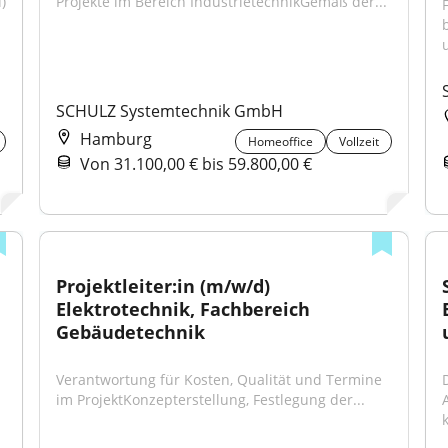
 
Projekte im Bereich IndustrietechnikGemäß der...
SCHULZ Systemtechnik GmbH
Hamburg
Homeoffice
Vollzeit
Von 31.100,00 € bis 59.800,00 €
Projektleiter:in (m/w/d) 
Elektrotechnik, Fachbereich 
Gebäudetechnik
Verantwortung für Kosten, Qualität und Termine 
im ProjektKonzepterstellung, Festlegung der...
k