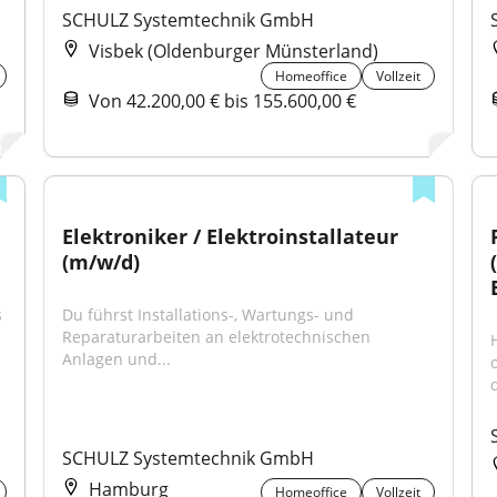
SCHULZ Systemtechnik GmbH
Visbek (Oldenburger Münsterland)
Homeoffice
Vollzeit
Von 42.200,00 € bis 155.600,00 €
Elektroniker / Elektroinstallateur 
(m/w/d)
 
Du führst Installations-, Wartungs- und 
Reparaturarbeiten an elektrotechnischen 
Anlagen und...
SCHULZ Systemtechnik GmbH
Hamburg
Homeoffice
Vollzeit