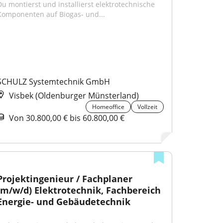
Du montierst und installierst elektrotechnische 
Komponenten auf Biogas- und...
SCHULZ Systemtechnik GmbH
Visbek (Oldenburger Münsterland)
Homeoffice
Vollzeit
Von 30.800,00 € bis 60.800,00 €
Projektingenieur / Fachplaner 
(m/w/d) Elektrotechnik, Fachbereich 
Energie- und Gebäudetechnik