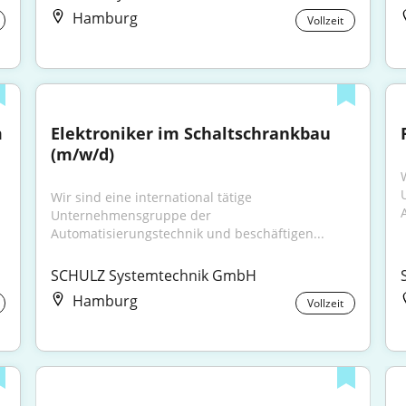
Hamburg
Vollzeit
 
Elektroniker im Schaltschrankbau 
(m/w/d)
W
Wir sind eine international tätige 
Unternehmensgruppe der 
Automatisierungstechnik und beschäftigen...
SCHULZ Systemtechnik GmbH
Hamburg
Vollzeit