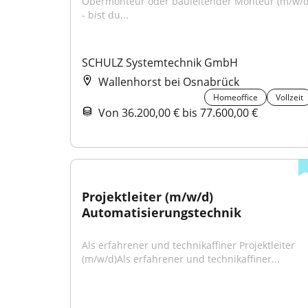
Obermonteur oder bauleitender Monteur (m/w/d)
- bist du...
SCHULZ Systemtechnik GmbH
Wallenhorst bei Osnabrück
Homeoffice
Vollzeit
Von 36.200,00 € bis 77.600,00 €
Projektleiter (m/w/d) 
Automatisierungstechnik
Als erfahrener und technikaffiner Projektleiter 
(m/w/d)Als erfahrener und technikaffiner...