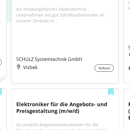
Als inhabergeführtes Elektrotechnik -
Unternehmen mit gut 500 Mitarbeitenden an 
unserer Zentrale in...
 
SCHULZ Systemtechnik GmbH
Visbek
Vollzeit
Elektroniker für die Angebots- und 
Preisgestaltung (m/w/d)
Du erstellst Angebotskalkulationen für die 