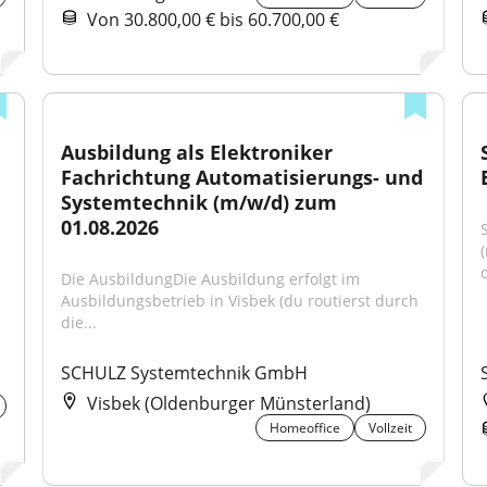
Von 30.800,00 € bis 60.700,00 €
Ausbildung als Elektroniker 
Fachrichtung Automatisierungs- und 
Systemtechnik (m/w/d) zum 
01.08.2026
d
Die AusbildungDie Ausbildung erfolgt im 
Ausbildungsbetrieb in Visbek (du routierst durch 
die...
SCHULZ Systemtechnik GmbH
Visbek (Oldenburger Münsterland)
Homeoffice
Vollzeit