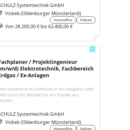
SCHULZ Systemtechnik GmbH
Visbek (Oldenburger Münsterland)
Homeoffice
Vollzeit
Von 28.200,00 € bis 62.400,00 €
Fachplaner / Projektingenieur 
(m/w/d) Elektrotechnik, Fachbereich 
Erdgas / Ex-Anlagen
Hier bekommst du Einblicke in die Aufgabe: LINK 
oder auch ein Beispiel für ein Projekt aus 
diesem...
SCHULZ Systemtechnik GmbH
Visbek (Oldenburger Münsterland)
Homeoffice
Vollzeit