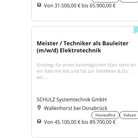
Von 31.500,00 € bis 65.900,00 €
Meister / Techniker als Bauleiter 
(m/w/d) Elektrotechnik
Einstieg: für einen bestmöglichen Start steht dir 
ein Pate mit Rat und Tat zur SeiteMoin & Du: 
wir...
SCHULZ Systemtechnik GmbH
Wallenhorst bei Osnabrück
Homeoffice
Vollzeit
Von 45.100,00 € bis 89.700,00 €