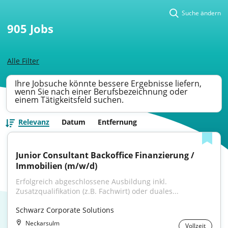
Suche ändern
905
Jobs
Alle Filter
Ihre Jobsuche könnte bessere Ergebnisse liefern,
wenn Sie nach einer Berufsbezeichnung oder
einem Tätigkeitsfeld suchen.
Relevanz
Datum
Entfernung
Junior Consultant Backoffice Finanzierung / 
Immobilien (m/w/d)
Erfolgreich abgeschlossene Ausbildung inkl. 
Zusatzqualifikation (z.B. Fachwirt) oder duales...
Schwarz Corporate Solutions
Neckarsulm
Vollzeit