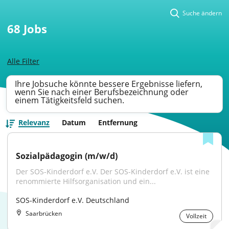
Suche ändern
68
Jobs
Alle Filter
Ihre Jobsuche könnte bessere Ergebnisse liefern,
wenn Sie nach einer Berufsbezeichnung oder
einem Tätigkeitsfeld suchen.
Relevanz
Datum
Entfernung
Sozialpädagogin (m/w/d)
Der SOS-Kinderdorf e.V. Der SOS-Kinderdorf e.V. ist eine 
renommierte Hilfsorganisation und ein...
SOS-Kinderdorf e.V. Deutschland
Saarbrücken
Vollzeit