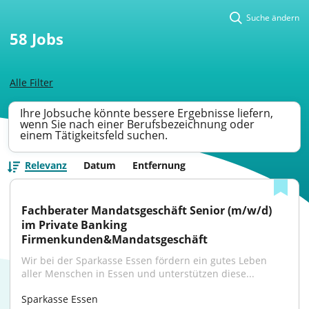
Suche ändern
58
Jobs
Alle Filter
Ihre Jobsuche könnte bessere Ergebnisse liefern,
wenn Sie nach einer Berufsbezeichnung oder
einem Tätigkeitsfeld suchen.
Relevanz
Datum
Entfernung
Fachberater Mandatsgeschäft Senior (m/w/d) 
im Private Banking 
Firmenkunden&Mandatsgeschäft
Wir bei der Sparkasse Essen fördern ein gutes Leben 
aller Menschen in Essen und unterstützen diese...
Sparkasse Essen