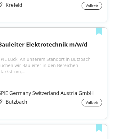
Krefeld
Vollzeit
Bauleiter Elektrotechnik m/w/d
SPIE Lück: An unserem Standort in Butzbach 
suchen wir Bauleiter in den Bereichen 
tarkstrom,...
SPIE Germany Switzerland Austria GmbH
Butzbach
Vollzeit