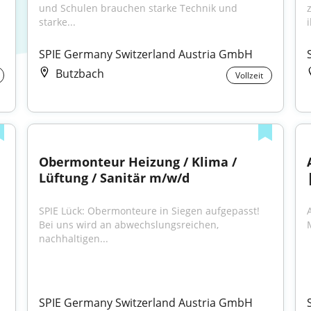
und Schulen brauchen starke Technik und 
starke...
i
SPIE Germany Switzerland Austria GmbH
Butzbach
Vollzeit
Obermonteur Heizung / Klima / 
Lüftung / Sanitär m/w/d
SPIE Lück: Obermonteure in Siegen aufgepasst! 
Bei uns wird an abwechslungsreichen, 
nachhaltigen...
SPIE Germany Switzerland Austria GmbH