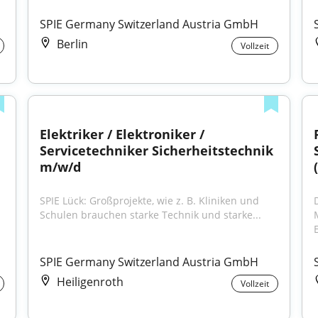
SPIE Germany Switzerland Austria GmbH
Berlin
Vollzeit
Elektriker / Elektroniker / 
Servicetechniker Sicherheitstechnik 
m/w/d
SPIE Lück: Großprojekte, wie z. B. Kliniken und 
Schulen brauchen starke Technik und starke...
E
SPIE Germany Switzerland Austria GmbH
Heiligenroth
Vollzeit