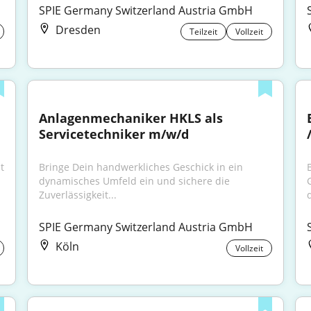
SPIE Germany Switzerland Austria GmbH
Dresden
Teilzeit
Vollzeit
Anlagenmechaniker HKLS als 
Servicetechniker m/w/d
 
Bringe Dein handwerkliches Geschick in ein 
dynamisches Umfeld ein und sichere die 
Zuverlässigkeit...
d
SPIE Germany Switzerland Austria GmbH
Köln
Vollzeit