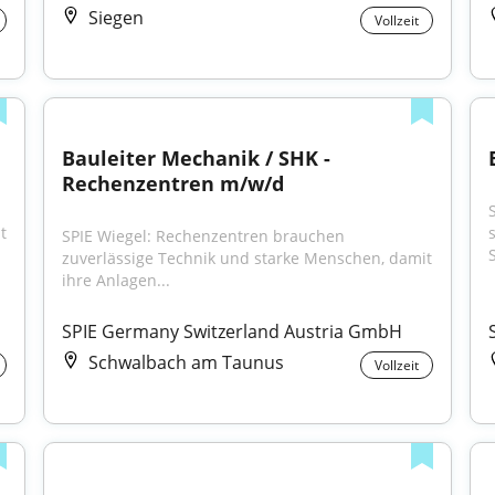
Siegen
Vollzeit
d
Bauleiter Mechanik / SHK - 
Rechenzentren m/w/d
 
SPIE Wiegel: Rechenzentren brauchen 
S
zuverlässige Technik und starke Menschen, damit 
ihre Anlagen...
SPIE Germany Switzerland Austria GmbH
Schwalbach am Taunus
Vollzeit