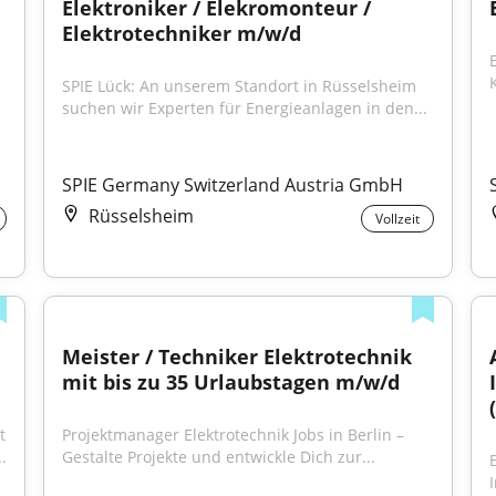
Elektroniker / Elekromonteur / 
Elektrotechniker m/w/d
K
SPIE Lück: An unserem Standort in Rüsselsheim 
suchen wir Experten für Energieanlagen in den...
SPIE Germany Switzerland Austria GmbH
Rüsselsheim
Vollzeit
Meister / Techniker Elektrotechnik 
mit bis zu 35 Urlaubstagen m/w/d
 
Projektmanager Elektrotechnik Jobs in Berlin – 
.
Gestalte Projekte und entwickle Dich zur...