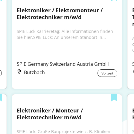
Elektroniker / Elektromonteur / 
Elektrotechniker m/w/d
SPIE Lück Karrieretag: Alle Informationen finden 
Sie hier.SPIE Lück: An unserem Standort in...
A
SPIE Germany Switzerland Austria GmbH
Butzbach
Vollzeit
Elektroniker / Monteur / 
Elektrotechniker m/w/d
SPIE Lück: Große Bauprojekte wie z. B. Kliniken 