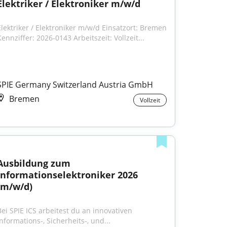
Elektriker / Elektroniker m/w/d
Elektriker / Elektroniker m/w/d Einsatzort: Bremen 
ennziffer: 2026-0143 Arbeitszeit: Vollzeit...
SPIE Germany Switzerland Austria GmbH
Bremen
Vollzeit
Ausbildung zum 
Informationselektroniker 2026 
(m/w/d)
Bei SPIE ICS arbeitest du an innovativen 
Informations-, Sicherheits-, und...