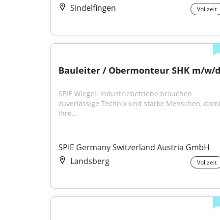
Sindelfingen
Vollzeit
Bauleiter / Obermonteur SHK m/w/
SPIE Wiegel: Industriebetriebe brauchen 
zuverlässige Technik und starke Menschen, damit
ihre...
SPIE Germany Switzerland Austria GmbH
Landsberg
Vollzeit