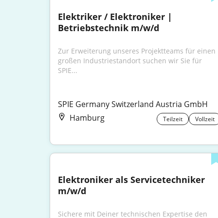
Elektriker / Elektroniker | 
Betriebstechnik m/w/d
Zur Erweiterung unseres Projektteams für einen 
großen Industriestandort suchen wir Sie für 
SPIE...
SPIE Germany Switzerland Austria GmbH
Hamburg
Teilzeit
Vollzeit
Elektroniker als Servicetechniker 
m/w/d
Sichere mit Deiner technischen Expertise den 