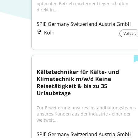
optimalen Betrieb moderner Liegenschaften 
direkt in...
SPIE Germany Switzerland Austria GmbH
Köln
Vollzeit
Kältetechniker für Kälte- und 
Klimatechnik m/w/d Keine 
Reisetätigkeit & bis zu 35 
Urlaubstage
Zur Erweiterung unseres Instandhaltungsteams 
unseres Kunden aus der Industrie - einer der 
weltweit...
SPIE Germany Switzerland Austria GmbH