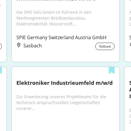
 
Die SPIE SAG GmbH ist führend in den 
Marktsegmenten Breitbandausbau, 
Elektromobilität, Wasserstoff,...
SPIE Germany Switzerland Austria GmbH
Sasbach
Vollzeit
Elektroniker Industrieumfeld m/w/d
Zur Erweiterung unseres Projektteams für die 
technisch anspruchsvollen Liegenschaften 
unserer...
 
2