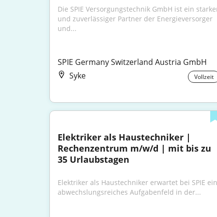
Die SPIE Versorgungstechnik GmbH ist ein starker
und zuverlässiger Partner der Energieversorger 
und...
SPIE Germany Switzerland Austria GmbH
Syke
Vollzeit
Elektriker als Haustechniker | 
Rechenzentrum m/w/d | mit bis zu 
35 Urlaubstagen
Elektriker als Haustechniker erwartet bei SPIE ein
abwechslungsreiches Aufgabenfeld in der...