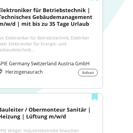
Elektroniker für Betriebstechnik | 
Technisches Gebäudemanagement 
m/w/d | mit bis zu 35 Tage Urlaub
ls Elektroniker für Betriebstechnik, Elektriker 
oder Elektroniker für Energie- und 
Gebäudetechnik...
SPIE Germany Switzerland Austria GmbH
Herzogenaurach
Vollzeit
Bauleiter / Obermonteur Sanitär | 
Heizung | Lüftung m/w/d
SPIE Wiegel: Industriebetriebe brauchen 