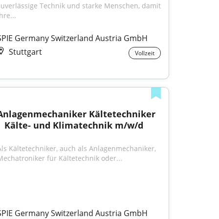
zuverlässige Technik und starke Menschen, damit 
hre...
SPIE Germany Switzerland Austria GmbH
Stuttgart
Vollzeit
Anlagenmechaniker Kältetechniker 
| Kälte- und Klimatechnik m/w/d
Als Kältetechniker, auch als Anlagenmechaniker, 
Mechatroniker für Kältetechnik oder...
SPIE Germany Switzerland Austria GmbH