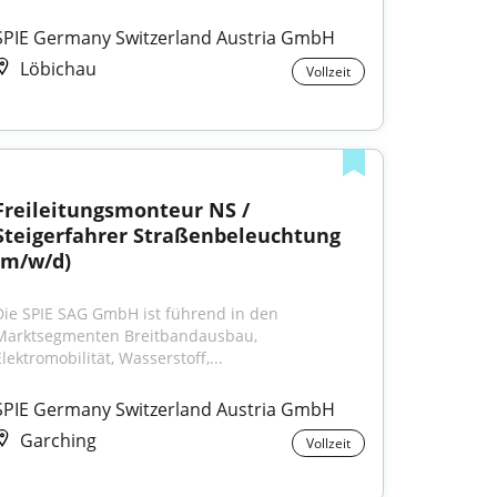
SPIE Germany Switzerland Austria GmbH
Löbichau
Vollzeit
Freileitungsmonteur NS / 
Steigerfahrer Straßenbeleuchtung 
(m/w/d)
Die SPIE SAG GmbH ist führend in den 
Marktsegmenten Breitbandausbau, 
lektromobilität, Wasserstoff,...
SPIE Germany Switzerland Austria GmbH
Garching
Vollzeit