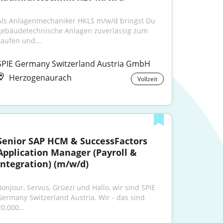
Als Anlagenmechaniker HKLS m/w/d bringst Du 
gebäudetechnische Anlagen zuverlässig zum 
Laufen und...
SPIE Germany Switzerland Austria GmbH
Herzogenaurach
Vollzeit
Senior SAP HCM & SuccessFactors 
Application Manager (Payroll & 
Integration) (m/w/d)
Bonjour, Servus, Grüezi und Hallo, wir sind SPIE 
Germany Switzerland Austria. Wir - das sind 
0.000...