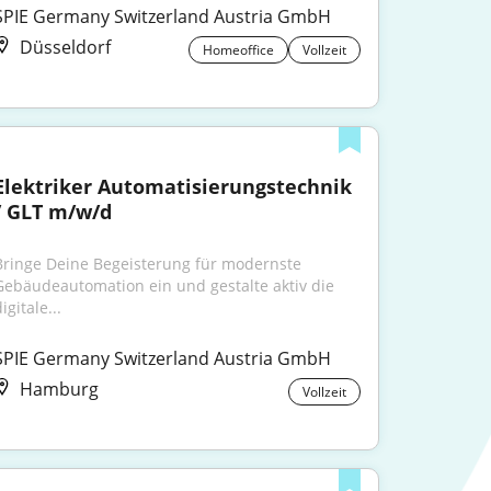
SPIE Germany Switzerland Austria GmbH
Düsseldorf
Homeoffice
Vollzeit
Elektriker Automatisierungstechnik 
/ GLT m/w/d
Bringe Deine Begeisterung für modernste 
Gebäudeautomation ein und gestalte aktiv die 
igitale...
SPIE Germany Switzerland Austria GmbH
Hamburg
Vollzeit