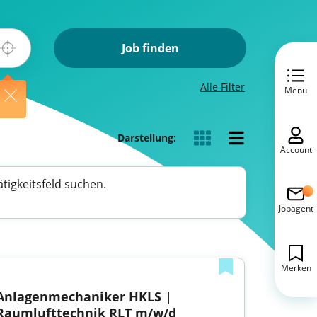
Job finden
Alle Filter
Menü
Darstellung:
Account
tigkeitsfeld suchen.
Jobagent
Merken
Anlagenmechaniker HKLS | 
Raumlufttechnik RLT m/w/d